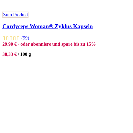
Zum Produkt
Cordyceps Woman® Zyklus Kapseln
(99)
29,90
€
- oder abonniere und spare bis zu 15%
38,33
€
/
100
g