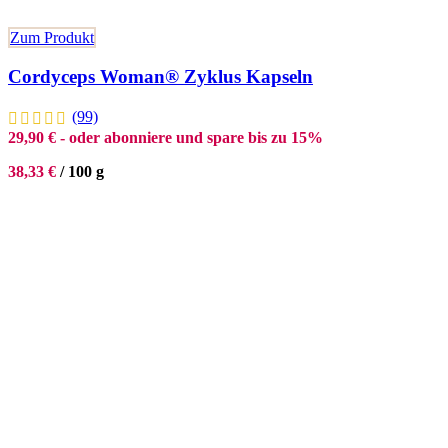
Zum Produkt
Cordyceps Woman® Zyklus Kapseln
(99)
29,90
€
- oder abonniere und spare bis zu 15%
38,33
€
/
100
g