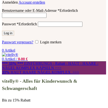
Anmelden
Account erstellen
Benutzername oder E-Mail-Adresse
*
Erforderlich
Passwort
*
Erforderlich
Log in
Passwort vergessen?
Login merken
0
Artikel
0
Artikel
/
0,00
€
*** 33% ***
EINFÜHRUNGS - Rabatt - HAUT - HAARE -
NÄGEL KOMPLEX KAPSELN >>>
33%
HAUT HAARE NÄGEL KOMPLEX >>>
vitelly® - Alles für Kinderwunsch &
Schwangerschaft
Bis zu 15% Rabatt