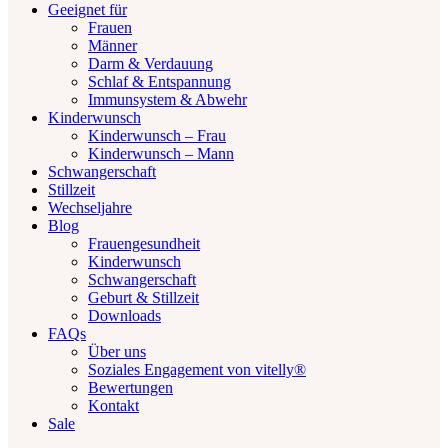
Geeignet für
Frauen
Männer
Darm & Verdauung
Schlaf & Entspannung
Immunsystem & Abwehr
Kinderwunsch
Kinderwunsch – Frau
Kinderwunsch – Mann
Schwangerschaft
Stillzeit
Wechseljahre
Blog
Frauengesundheit
Kinderwunsch
Schwangerschaft
Geburt & Stillzeit
Downloads
FAQs
Über uns
Soziales Engagement von vitelly®
Bewertungen
Kontakt
Sale