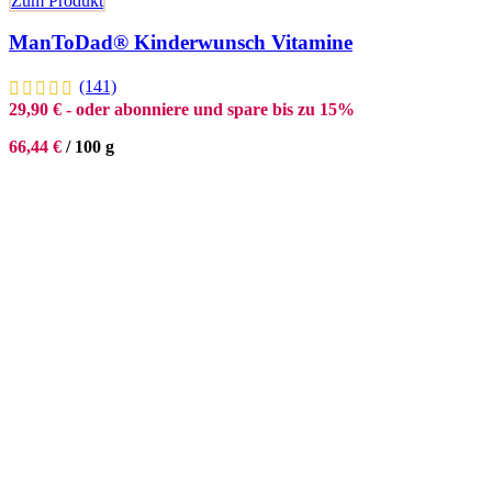
Zum Produkt
ManToDad® Kinderwunsch Vitamine
(141)
29,90
€
- oder abonniere und spare bis zu 15%
66,44
€
/
100
g