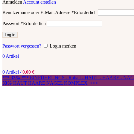
Anmelden
Account erstellen
Benutzername oder E-Mail-Adresse
*
Erforderlich
Passwort
*
Erforderlich
Log in
Passwort vergessen?
Login merken
0
Artikel
0
Artikel
/
0,00
€
*** 33% ***
EINFÜHRUNGS - Rabatt - HAUT - HAARE - N
33%
HAUT HAARE NÄGEL KOMPLEX >>>