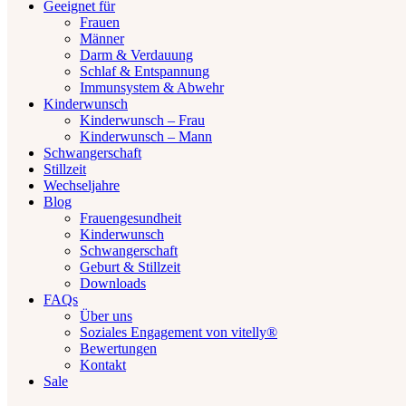
Geeignet für
Frauen
Männer
Darm & Verdauung
Schlaf & Entspannung
Immunsystem & Abwehr
Kinderwunsch
Kinderwunsch – Frau
Kinderwunsch – Mann
Schwangerschaft
Stillzeit
Wechseljahre
Blog
Frauengesundheit
Kinderwunsch
Schwangerschaft
Geburt & Stillzeit
Downloads
FAQs
Über uns
Soziales Engagement von vitelly®
Bewertungen
Kontakt
Sale