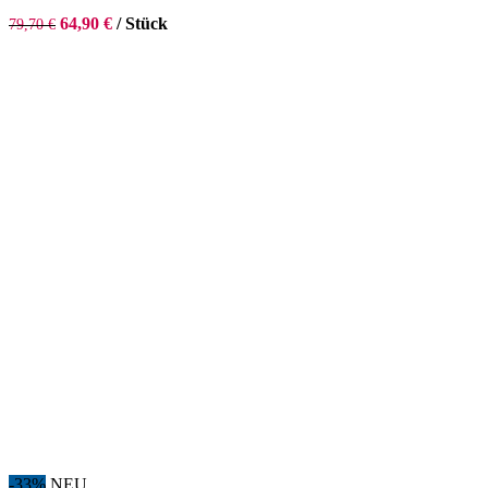
64,90
€
/
Stück
79,70
€
-33%
NEU