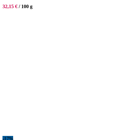
32,15
€
/
100
g
-17%