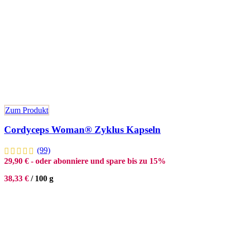
Zum Produkt
Cordyceps Woman® Zyklus Kapseln
(99)
29,90
€
- oder abonniere und spare bis zu 15%
38,33
€
/
100
g