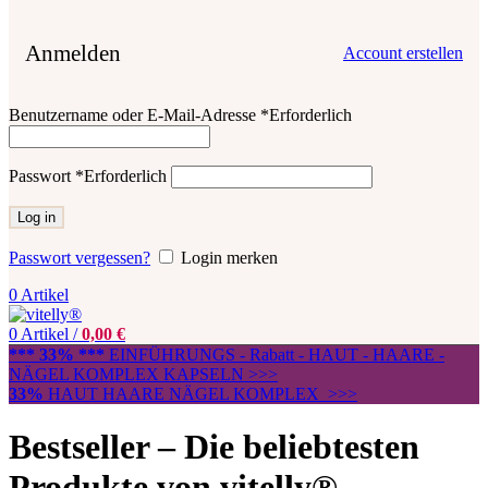
Anmelden
Account erstellen
Benutzername oder E-Mail-Adresse
*
Erforderlich
Passwort
*
Erforderlich
Log in
Passwort vergessen?
Login merken
0
Artikel
0
Artikel
/
0,00
€
*** 33% ***
EINFÜHRUNGS - Rabatt - HAUT - HAARE -
NÄGEL KOMPLEX KAPSELN >>>
33%
HAUT HAARE NÄGEL KOMPLEX >>>
Bestseller
– Die beliebtesten
Produkte von vitelly®