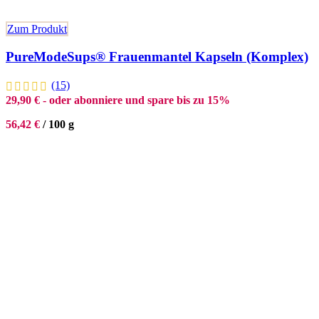
Zum Produkt
PureModeSups® Frauenmantel Kapseln (Komplex)
(15)
29,90
€
- oder abonniere und spare bis zu 15%
56,42
€
/
100
g