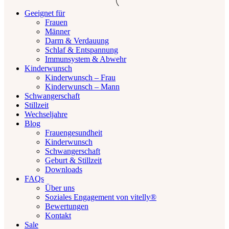
Geeignet für
Frauen
Männer
Darm & Verdauung
Schlaf & Entspannung
Immunsystem & Abwehr
Kinderwunsch
Kinderwunsch – Frau
Kinderwunsch – Mann
Schwangerschaft
Stillzeit
Wechseljahre
Blog
Frauengesundheit
Kinderwunsch
Schwangerschaft
Geburt & Stillzeit
Downloads
FAQs
Über uns
Soziales Engagement von vitelly®
Bewertungen
Kontakt
Sale