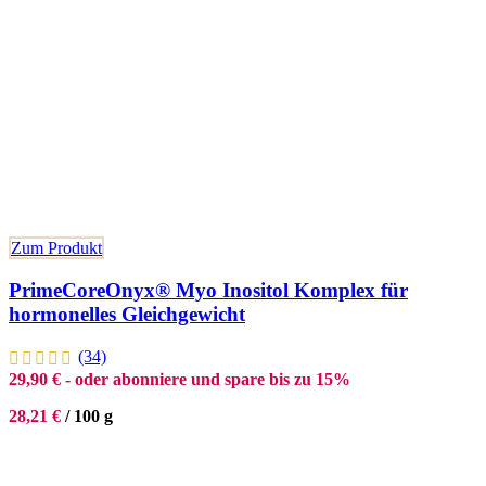
Zum Produkt
PrimeCoreOnyx® Myo Inositol Komplex für
hormonelles Gleichgewicht
(34)
29,90
€
- oder abonniere und spare bis zu 15%
28,21
€
/
100
g