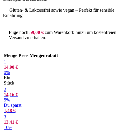
Gluten- & Laktosefrei sowie vegan – Perfekt für sensible
Ernährung
Füge noch
59,00
€
zum Warenkorb hinzu um kostenfreien
Versand zu erhalten.
Menge
Preis
Mengenrabatt
1
14,90
€
0%
Ein
Stück
2
14,16
€
5%
Du sparst:
1,48
€
3
13,41
€
10%