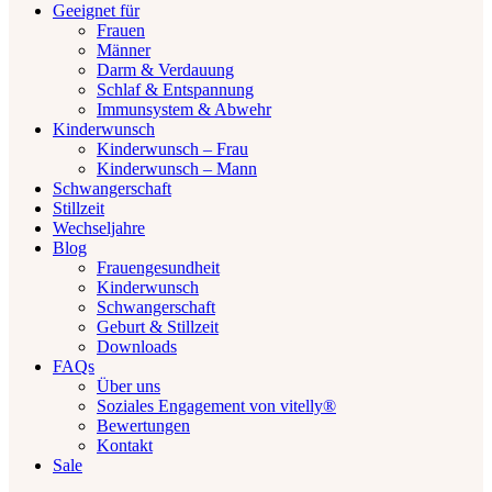
Geeignet für
Frauen
Männer
Darm & Verdauung
Schlaf & Entspannung
Immunsystem & Abwehr
Kinderwunsch
Kinderwunsch – Frau
Kinderwunsch – Mann
Schwangerschaft
Stillzeit
Wechseljahre
Blog
Frauengesundheit
Kinderwunsch
Schwangerschaft
Geburt & Stillzeit
Downloads
FAQs
Über uns
Soziales Engagement von vitelly®
Bewertungen
Kontakt
Sale