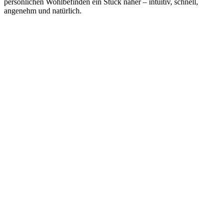
persönlichen Wohlbefinden ein Stück näher – intuitiv, schnell,
angenehm und natürlich.