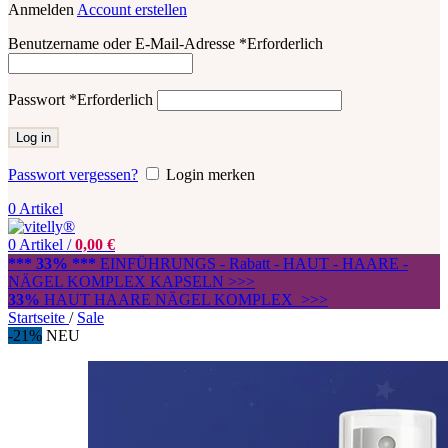
Anmelden
Account erstellen
Benutzername oder E-Mail-Adresse
*
Erforderlich
Passwort
*
Erforderlich
Log in
Passwort vergessen?
Login merken
0
Artikel
0
Artikel
/
0,00
€
*** 33% ***
EINFÜHRUNGS - Rabatt - HAUT - HAARE -
NÄGEL KOMPLEX KAPSELN >>>
33%
HAUT HAARE NÄGEL KOMPLEX >>>
Startseite
/
Sale
-21%
NEU