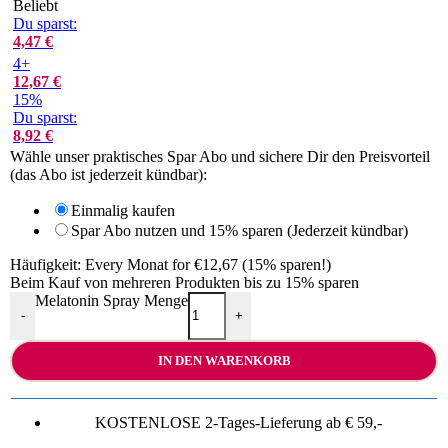
Beliebt
Du sparst:
4,47
€
4+
12,67
€
15%
Du sparst:
8,92
€
Wähle unser praktisches Spar Abo und sichere Dir den Preisvorteil
(das Abo ist jederzeit kündbar):
Einmalig kaufen
Spar Abo nutzen und 15% sparen (Jederzeit kündbar)
Häufigkeit:
Every Monat for €12,67 (15% sparen!)
Beim Kauf von mehreren Produkten bis zu 15% sparen
Melatonin Spray Menge
-
+
IN DEN WARENKORB
KOSTENLOSE 2-Tages-Lieferung ab € 59,-