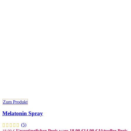
Zum Produkt
Melatonin Spray
(5)
Ursprünglicher Preis war: 18,90 €
14,90
€
Aktueller Preis