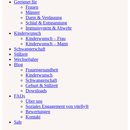
Geeignet für
Frauen
Männer
Darm & Verdauung
Schlaf & Entspannung
Immunsystem & Abwehr
Kinderwunsch
Kinderwunsch – Frau
Kinderwunsch – Mann
Schwangerschaft
Stillzeit
Wechseljahre
Blog
Frauengesundheit
Kinderwunsch
Schwangerschaft
Geburt & Stillzeit
Downloads
FAQs
Über uns
Soziales Engagement von vitelly®
Bewertungen
Kontakt
Sale