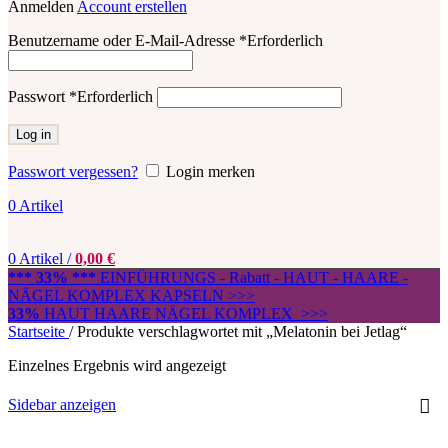
Anmelden
Account erstellen
Benutzername oder E-Mail-Adresse
*
Erforderlich
Passwort
*
Erforderlich
Log in
Passwort vergessen?
Login merken
0
Artikel
0
Artikel
/
0,00
€
*** 33% ***
EINFÜHRUNGS - Rabatt - HAUT - HAARE -
NÄGEL KOMPLEX KAPSELN >>>
33%
HAUT HAARE NÄGEL KOMPLEX >>>
Startseite
/
Produkte verschlagwortet mit „Melatonin bei Jetlag“
Einzelnes Ergebnis wird angezeigt
Sidebar anzeigen