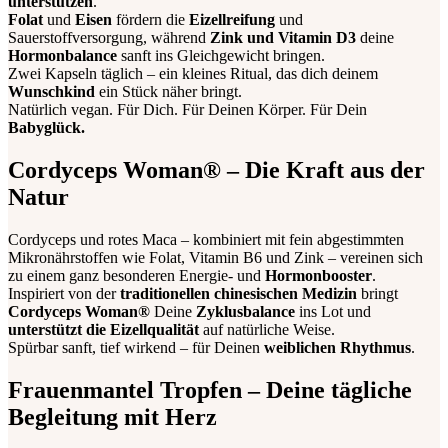
unterstützen
.
Folat
und
Eisen
fördern die
Eizellreifung
und
Sauerstoffversorgung, während
Zink und Vitamin D3
deine
Hormonbalance
sanft ins Gleichgewicht bringen.
Zwei Kapseln täglich – ein kleines Ritual, das dich deinem
Wunschkind
ein Stück näher bringt.
Natürlich vegan. Für Dich. Für Deinen Körper. Für Dein
Babyglück.
Cordyceps Woman® – Die Kraft aus der
Natur
Cordyceps und rotes Maca – kombiniert mit fein abgestimmten
Mikronährstoffen wie Folat, Vitamin B6 und Zink – vereinen sich
zu einem ganz besonderen Energie- und
Hormonbooster
.
Inspiriert von der
traditionellen chinesischen Medizin
bringt
Cordyceps Woman®
Deine
Zyklusbalance
ins Lot und
unterstützt die Eizellqualität
auf natürliche Weise.
Spürbar sanft, tief wirkend – für Deinen
weiblichen Rhythmus
.
Frauenmantel Tropfen – Deine tägliche
Begleitung mit Herz