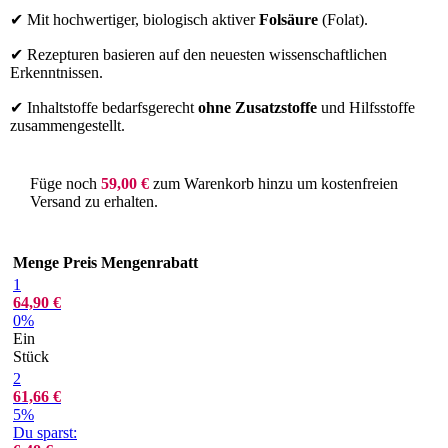
✔
Mit hochwertiger, biologisch aktiver
Folsäure
(Folat).
✔
Rezepturen basieren auf den neuesten wissenschaftlichen
Erkenntnissen.
✔
Inhaltstoffe bedarfsgerecht
ohne Zusatzstoffe
und Hilfsstoffe
zusammengestellt.
Füge noch
59,00
€
zum Warenkorb hinzu um kostenfreien
Versand zu erhalten.
Menge
Preis
Mengenrabatt
1
64,90
€
0%
Ein
Stück
2
61,66
€
5%
Du sparst: