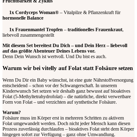
Fruchtbarkeit & Zyklus
1x Cordyceps Woman®
– Vitalpilze & Pflanzenkraft für
hormonelle Balance
1x Frauenmantel Tropfen
–
traditionelles Frauenkraut
,
liebevoll zusammengestellt
Mit diesem Set bereitest Du Dich – und Dein Herz – liebevoll
auf das größte Abenteuer Deines Lebens vor.
Denn Dein Wunsch ist wertvoll. Und Du bist es auch.
Warum wir bei vitelly auf Folat statt Folsäure setzen
Wenn Du Dir ein Baby wünschst, ist eine gute Nährstoffversorgung
entscheidend – schon vor der Schwangerschaft. In unserem
Kinderwunsch Set setzen wir deshalb ganz bewusst auf bioaktives
Folat (5-Methyltetrahydrofolat) – die natürliche, direkt verwertbare
Form von Folat – und verzichten auf synthetische Folsäure.
Warum?
Folsäure muss im Körper erst in mehreren Schritten zu aktivem
Folat umgewandelt werden. Doch nicht jeder Mensch kann diesen
Prozess zuverlässig durchlaufen – bioaktives Folat steht dem Körper
hingegen sofort zur Verfügung – ganz ohne Umwandlung.