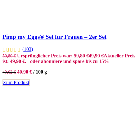
Pimp my Eggs® Set für Frauen – 2er Set
(103)
Ursprünglicher Preis war: 59,80 €
49,90
€
Aktueller Preis
59,80
€
ist: 49,90 €.
- oder abonniere und spare bis zu 15%
40,90
€
/
100
g
49,02
€
Zum Produkt