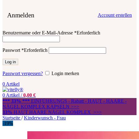
Anmelden
Account erstellen
Benutzername oder E-Mail-Adresse
*
Erforderlich
Passwort
*
Erforderlich
Log in
Passwort vergessen?
Login merken
0
Artikel
0
Artikel
/
0,00
€
*** 33% ***
EINFÜHRUNGS - Rabatt - HAUT - HAARE -
NÄGEL KOMPLEX KAPSELN >>>
33%
HAUT HAARE NÄGEL KOMPLEX >>>
Startseite
/
Kinderwunsch - Frau
-19%