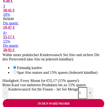
6,48
€
3
58,41
€
10%
Beliebt
Du sparst:
19,47
€
4+
55,17
€
15%
Du sparst:
38,92
€
Wähle unser praktisches Kinderwunsch Set Abo und sichere Dir
den Preisvorteil (das Abo ist jederzeit kündbar):
Einmalig kaufen
Spar Abo nutzen und 15% sparen (Jederzeit kündbar)
Häufigkeit:
Every Monat for €55,17 (15% sparen!)
Beim Kauf von mehreren Produkten bis zu 15% sparen
Kinderwunsch Set für Frauen - 3er Set Menge
-
+
IN DEN WARENKORB