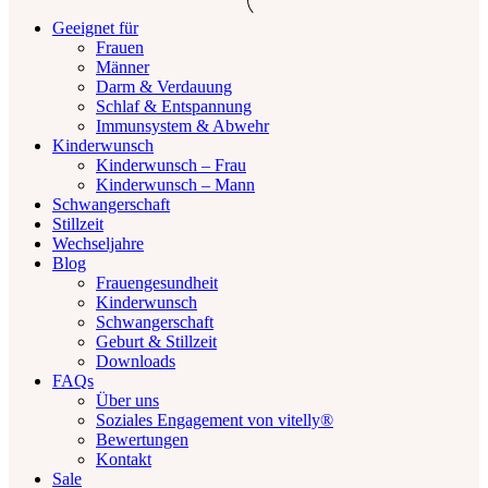
Geeignet für
Frauen
Männer
Darm & Verdauung
Schlaf & Entspannung
Immunsystem & Abwehr
Kinderwunsch
Kinderwunsch – Frau
Kinderwunsch – Mann
Schwangerschaft
Stillzeit
Wechseljahre
Blog
Frauengesundheit
Kinderwunsch
Schwangerschaft
Geburt & Stillzeit
Downloads
FAQs
Über uns
Soziales Engagement von vitelly®
Bewertungen
Kontakt
Sale