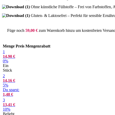
Ohne künstliche Füllstoffe – Frei von Farbstoffen,
Gluten- & Laktosefrei – Perfekt für sensible Ernähr
Füge noch
59,00
€
zum Warenkorb hinzu um kostenfreien Versand 
Menge
Preis
Mengenrabatt
1
14,90
€
0%
Ein
Stück
2
14,16
€
5%
Du sparst:
1,48
€
3
13,41
€
10%
Beliebt