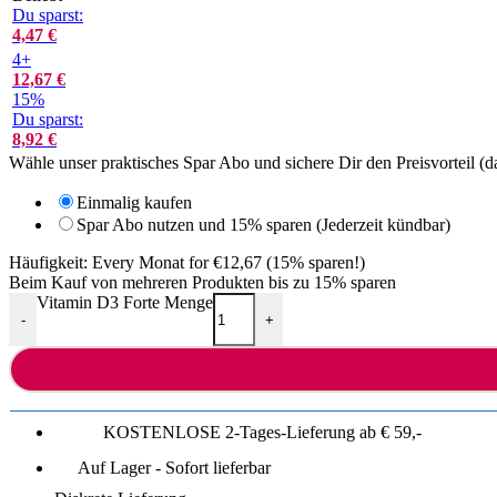
Du sparst:
4,47
€
4+
12,67
€
15%
Du sparst:
8,92
€
Wähle unser praktisches Spar Abo und sichere Dir den Preisvorteil (da
Einmalig kaufen
Spar Abo nutzen und 15% sparen (Jederzeit kündbar)
Häufigkeit:
Every Monat for €12,67 (15% sparen!)
Beim Kauf von mehreren Produkten bis zu 15% sparen
Vitamin D3 Forte Menge
-
+
KOSTENLOSE 2-Tages-Lieferung ab € 59,-
Auf Lager - Sofort lieferbar