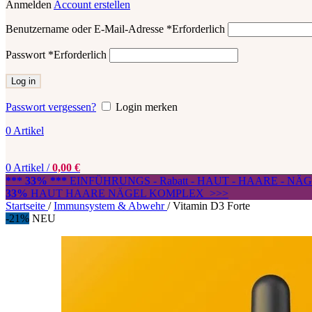
Anmelden
Account erstellen
Benutzername oder E-Mail-Adresse
*
Erforderlich
Passwort
*
Erforderlich
Log in
Passwort vergessen?
Login merken
0
Artikel
0
Artikel
/
0,00
€
*** 33% ***
EINFÜHRUNGS - Rabatt - HAUT - HAARE - N
33%
HAUT HAARE NÄGEL KOMPLEX >>>
Startseite
/
Immunsystem & Abwehr
/
Vitamin D3 Forte
-21%
NEU