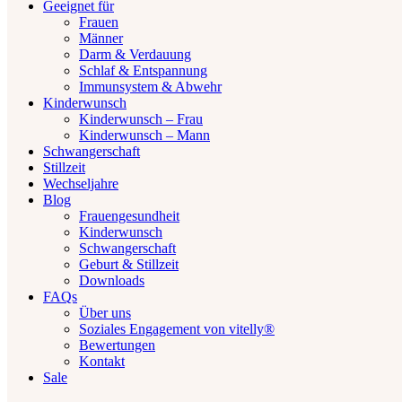
Geeignet für
Frauen
Männer
Darm & Verdauung
Schlaf & Entspannung
Immunsystem & Abwehr
Kinderwunsch
Kinderwunsch – Frau
Kinderwunsch – Mann
Schwangerschaft
Stillzeit
Wechseljahre
Blog
Frauengesundheit
Kinderwunsch
Schwangerschaft
Geburt & Stillzeit
Downloads
FAQs
Über uns
Soziales Engagement von vitelly®
Bewertungen
Kontakt
Sale