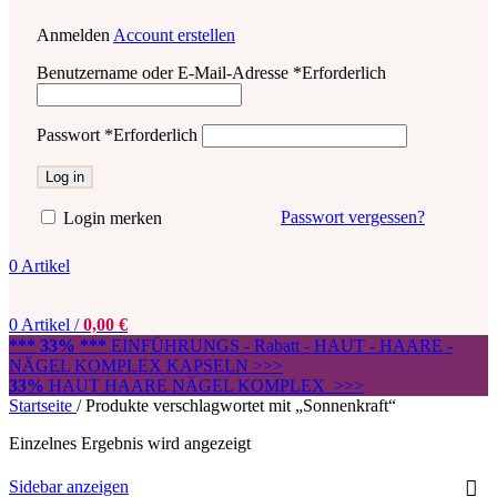
Anmelden
Account erstellen
Benutzername oder E-Mail-Adresse
*
Erforderlich
Passwort
*
Erforderlich
Log in
Passwort vergessen?
Login merken
0
Artikel
0
Artikel
/
0,00
€
*** 33% ***
EINFÜHRUNGS - Rabatt - HAUT - HAARE -
NÄGEL KOMPLEX KAPSELN >>>
33%
HAUT HAARE NÄGEL KOMPLEX >>>
Startseite
/
Produkte verschlagwortet mit „Sonnenkraft“
Einzelnes Ergebnis wird angezeigt
Sidebar anzeigen