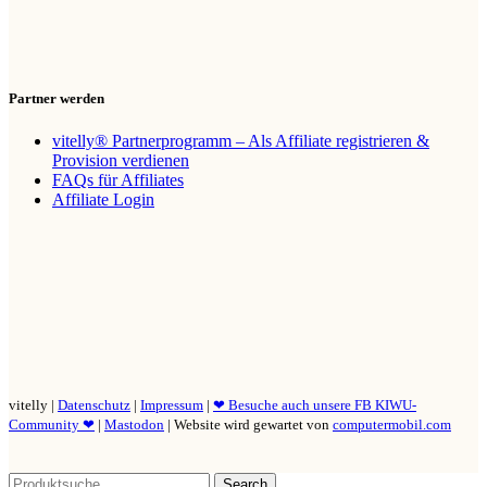
Partner werden
vitelly® Partnerprogramm – Als Affiliate registrieren &
Provision verdienen
FAQs für Affiliates
Affiliate Login
vitelly |
Datenschutz
|
Impressum
|
❤ Besuche auch unsere FB KIWU-
Community ❤
|
Mastodon
| Website wird gewartet von
computermobil.com
Search