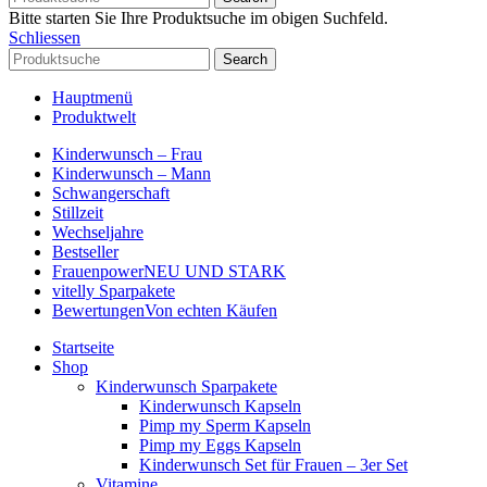
Bitte starten Sie Ihre Produktsuche im obigen Suchfeld.
Schliessen
Search
Hauptmenü
Produktwelt
Kinderwunsch – Frau
Kinderwunsch – Mann
Schwangerschaft
Stillzeit
Wechseljahre
Bestseller
Frauenpower
NEU UND STARK
vitelly Sparpakete
Bewertungen
Von echten Käufen
Startseite
Shop
Kinderwunsch Sparpakete
Kinderwunsch Kapseln
Pimp my Sperm Kapseln
Pimp my Eggs Kapseln
Kinderwunsch Set für Frauen – 3er Set
Vitamine