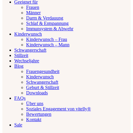
Geeignet für
Frauen
Männer
Darm & Verdauung
Schlaf & Entspannung
Immunsystem & Abwehr
Kinderwunsch
Kinderwunsch – Frau
Kinderwunsch – Mann
Schwangerschaft
Stillzeit
Wechseljahre
Blog
Frauengesundheit
Kinderwunsch
Schwangerschaft
Geburt & Stillzeit
Downloads
FAQs
Über uns
Soziales Engagement von vitelly®
Bewertungen
Kontakt
Sale