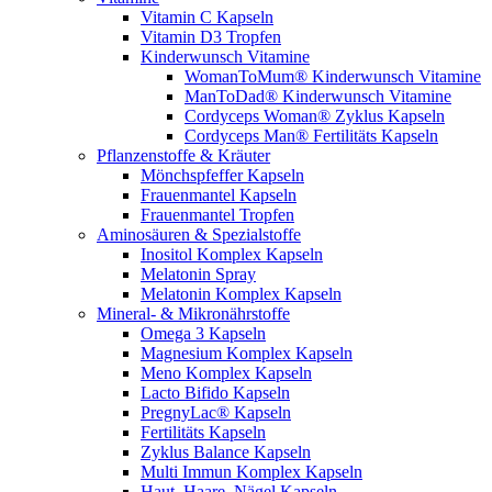
Vitamin C Kapseln
Vitamin D3 Tropfen
Kinderwunsch Vitamine
WomanToMum® Kinderwunsch Vitamine
ManToDad® Kinderwunsch Vitamine
Cordyceps Woman® Zyklus Kapseln
Cordyceps Man® Fertilitäts Kapseln
Pflanzenstoffe & Kräuter
Mönchspfeffer Kapseln
Frauenmantel Kapseln
Frauenmantel Tropfen
Aminosäuren & Spezialstoffe
Inositol Komplex Kapseln
Melatonin Spray
Melatonin Komplex Kapseln
Mineral- & Mikronährstoffe
Omega 3 Kapseln
Magnesium Komplex Kapseln
Meno Komplex Kapseln
Lacto Bifido Kapseln
PregnyLac® Kapseln
Fertilitäts Kapseln
Zyklus Balance Kapseln
Multi Immun Komplex Kapseln
Haut, Haare, Nägel Kapseln