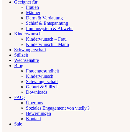
Geeignet für
Frauen
Männer
Darm & Verdauung
Schlaf & Entspannung
Immunsystem & Abwehr
Kinderwunsch
Kinderwunsch – Frau
Kinderwunsch – Mann
Schwangerschaft
Stillzeit
Wechseljahre
Blog
Frauengesundheit
Kinderwunsch
Schwangerschaft
Geburt & Stillzeit
Downloads
FAQs
Über uns
Soziales Engagement von vitelly®
Bewertungen
Kontakt
Sale