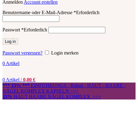
Anmelden
Account erstellen
Benutzername oder E-Mail-Adresse
*
Erforderlich
Passwort
*
Erforderlich
Log in
Passwort vergessen?
Login merken
0
Artikel
0
Artikel
/
0,00
€
*** 33% ***
EINFÜHRUNGS - Rabatt - HAUT - HAARE -
NÄGEL KOMPLEX KAPSELN >>>
33%
HAUT HAARE NÄGEL KOMPLEX >>>