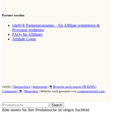
Partner werden
vitelly® Partnerprogramm – Als Affiliate registrieren &
Provision verdienen
FAQs für Affiliates
Affiliate Login
vitelly |
Datenschutz
|
Impressum
|
❤ Besuche auch unsere FB KIWU-
Community ❤
|
Mastodon
| Website wird gewartet von
computermobil.com
Search
Bitte starten Sie Ihre Produktsuche im obigen Suchfeld.