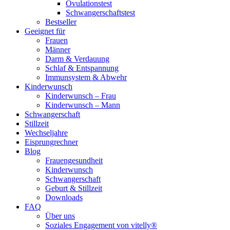
Ovulationstest
Schwangerschaftstest
Bestseller
Geeignet für
Frauen
Männer
Darm & Verdauung
Schlaf & Entspannung
Immunsystem & Abwehr
Kinderwunsch
Kinderwunsch – Frau
Kinderwunsch – Mann
Schwangerschaft
Stillzeit
Wechseljahre
Eisprungrechner
Blog
Frauengesundheit
Kinderwunsch
Schwangerschaft
Geburt & Stillzeit
Downloads
FAQ
Über uns
Soziales Engagement von vitelly®