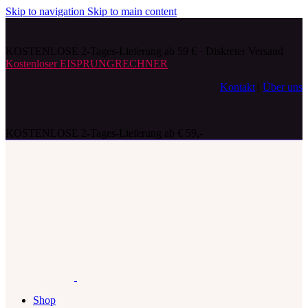
Skip to navigation
Skip to main content
KOSTENLOSE 2-Tages-Lieferung ab 59 € · Diskreter Versand
Kostenloser EISPRUNGRECHNER
Kontakt
|
Über uns
KOSTENLOSE 2-Tages-Lieferung ab € 59,-
Shop