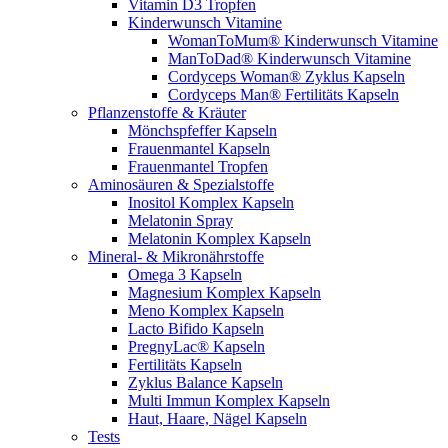
Vitamin D3 Tropfen
Kinderwunsch Vitamine
WomanToMum® Kinderwunsch Vitamine
ManToDad® Kinderwunsch Vitamine
Cordyceps Woman® Zyklus Kapseln
Cordyceps Man® Fertilitäts Kapseln
Pflanzenstoffe & Kräuter
Mönchspfeffer Kapseln
Frauenmantel Kapseln
Frauenmantel Tropfen
Aminosäuren & Spezialstoffe
Inositol Komplex Kapseln
Melatonin Spray
Melatonin Komplex Kapseln
Mineral- & Mikronährstoffe
Omega 3 Kapseln
Magnesium Komplex Kapseln
Meno Komplex Kapseln
Lacto Bifido Kapseln
PregnyLac® Kapseln
Fertilitäts Kapseln
Zyklus Balance Kapseln
Multi Immun Komplex Kapseln
Haut, Haare, Nägel Kapseln
Tests