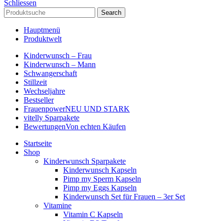
Schliessen
Search
Hauptmenü
Produktwelt
Kinderwunsch – Frau
Kinderwunsch – Mann
Schwangerschaft
Stillzeit
Wechseljahre
Bestseller
Frauenpower
NEU UND STARK
vitelly Sparpakete
Bewertungen
Von echten Käufen
Startseite
Shop
Kinderwunsch Sparpakete
Kinderwunsch Kapseln
Pimp my Sperm Kapseln
Pimp my Eggs Kapseln
Kinderwunsch Set für Frauen – 3er Set
Vitamine
Vitamin C Kapseln