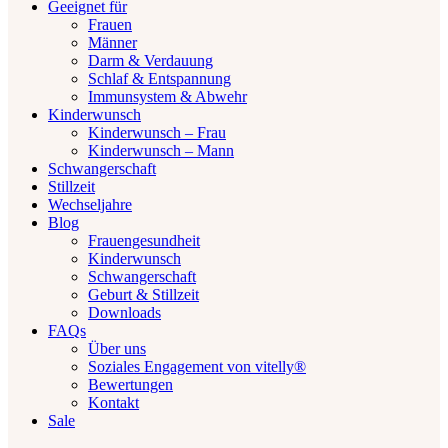
Geeignet für
Frauen
Männer
Darm & Verdauung
Schlaf & Entspannung
Immunsystem & Abwehr
Kinderwunsch
Kinderwunsch – Frau
Kinderwunsch – Mann
Schwangerschaft
Stillzeit
Wechseljahre
Blog
Frauengesundheit
Kinderwunsch
Schwangerschaft
Geburt & Stillzeit
Downloads
FAQs
Über uns
Soziales Engagement von vitelly®
Bewertungen
Kontakt
Sale