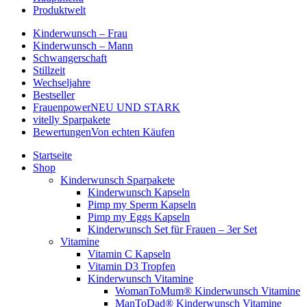
Produktwelt
Kinderwunsch – Frau
Kinderwunsch – Mann
Schwangerschaft
Stillzeit
Wechseljahre
Bestseller
Frauenpower
NEU UND STARK
vitelly Sparpakete
Bewertungen
Von echten Käufen
Startseite
Shop
Kinderwunsch Sparpakete
Kinderwunsch Kapseln
Pimp my Sperm Kapseln
Pimp my Eggs Kapseln
Kinderwunsch Set für Frauen – 3er Set
Vitamine
Vitamin C Kapseln
Vitamin D3 Tropfen
Kinderwunsch Vitamine
WomanToMum® Kinderwunsch Vitamine
ManToDad® Kinderwunsch Vitamine