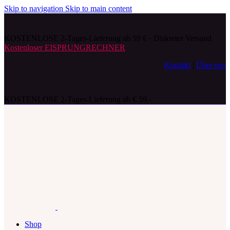
Skip to navigation
Skip to main content
KOSTENLOSE 2-Tages-Lieferung ab 59 € · Diskreter Versand
Kostenloser EISPRUNGRECHNER
Kontakt
|
Über uns
KOSTENLOSE 2-Tages-Lieferung ab € 59,-
Shop