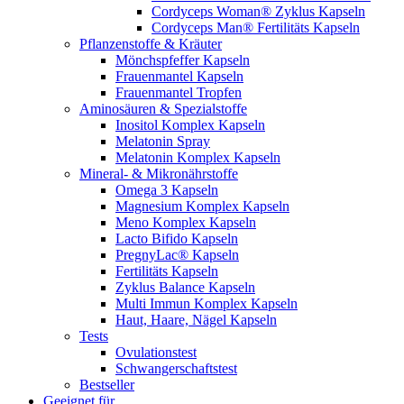
Cordyceps Woman® Zyklus Kapseln
Cordyceps Man® Fertilitäts Kapseln
Pflanzenstoffe & Kräuter
Mönchspfeffer Kapseln
Frauenmantel Kapseln
Frauenmantel Tropfen
Aminosäuren & Spezialstoffe
Inositol Komplex Kapseln
Melatonin Spray
Melatonin Komplex Kapseln
Mineral- & Mikronährstoffe
Omega 3 Kapseln
Magnesium Komplex Kapseln
Meno Komplex Kapseln
Lacto Bifido Kapseln
PregnyLac® Kapseln
Fertilitäts Kapseln
Zyklus Balance Kapseln
Multi Immun Komplex Kapseln
Haut, Haare, Nägel Kapseln
Tests
Ovulationstest
Schwangerschaftstest
Bestseller
Geeignet für