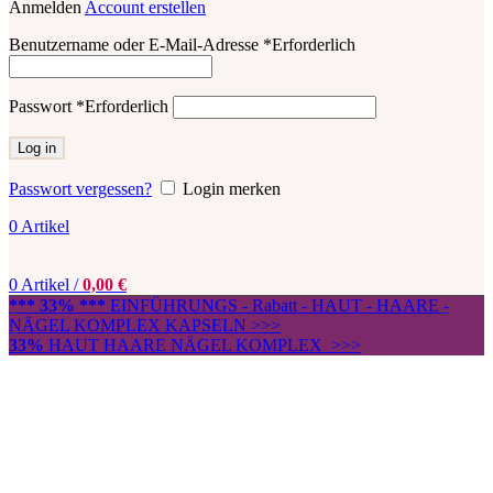
Anmelden
Account erstellen
Benutzername oder E-Mail-Adresse
*
Erforderlich
Passwort
*
Erforderlich
Log in
Passwort vergessen?
Login merken
0
Artikel
0
Artikel
/
0,00
€
*** 33% ***
EINFÜHRUNGS - Rabatt - HAUT - HAARE -
NÄGEL KOMPLEX KAPSELN >>>
33%
HAUT HAARE NÄGEL KOMPLEX >>>