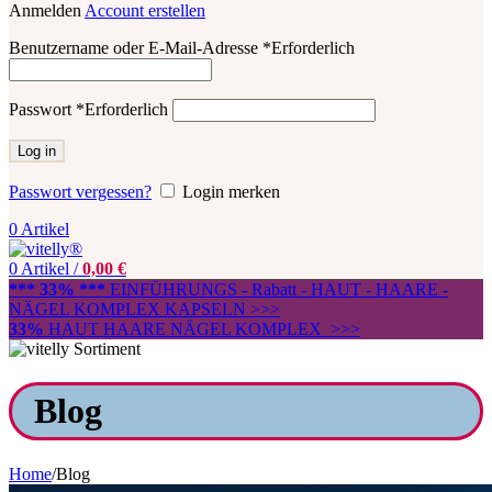
Anmelden
Account erstellen
Benutzername oder E-Mail-Adresse
*
Erforderlich
Passwort
*
Erforderlich
Log in
Passwort vergessen?
Login merken
0
Artikel
0
Artikel
/
0,00
€
*** 33% ***
EINFÜHRUNGS - Rabatt - HAUT - HAARE -
NÄGEL KOMPLEX KAPSELN >>>
33%
HAUT HAARE NÄGEL KOMPLEX >>>
Blog
Home
/
Blog