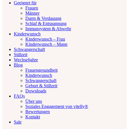
Geeignet für
Frauen
Männer
Darm & Verdauung
Schlaf & Entspannung
Immunsystem & Abwehr
Kinderwunsch
Kinderwunsch – Frau
Kinderwunsch – Mann
Schwangerschaft
Stillzeit
Wechseljahre
Blog
Frauengesundheit
Kinderwunsch
Schwangerschaft
Geburt & Stillzeit
Downloads
FAQs
Über uns
Soziales Engagement von vitelly®
Bewertungen
Kontakt
Sale