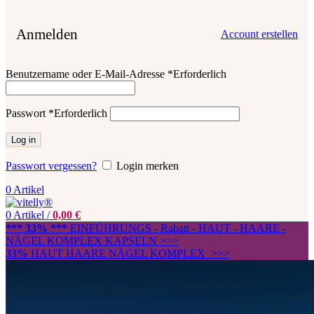
Anmelden
Account erstellen
Benutzername oder E-Mail-Adresse
*
Erforderlich
Passwort
*
Erforderlich
Log in
Passwort vergessen?
Login merken
0
Artikel
0
Artikel
/
0,00
€
*** 33% ***
EINFÜHRUNGS - Rabatt - HAUT - HAARE -
NÄGEL KOMPLEX KAPSELN >>>
33%
HAUT HAARE NÄGEL KOMPLEX >>>