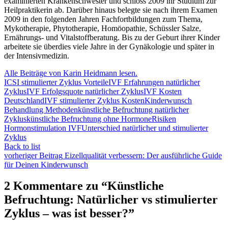
examinierten Krankenschwester und schloss 2009 ihr Studium zur
Heilpraktikerin ab. Darüber hinaus belegte sie nach ihrem Examen
2009 in den folgenden Jahren Fachfortbildungen zum Thema,
Mykotherapie, Phytotherapie, Homöopathie, Schüssler Salze,
Ernährungs- und Vitalstoffberatung. Bis zu der Geburt ihrer Kinder
arbeitete sie überdies viele Jahre in der Gynäkologie und später in
der Intensivmedizin.
Alle Beiträge von Karin Heidmann lesen.
ICSI stimulierter Zyklus Vorteile
IVF Erfahrungen natürlicher
Zyklus
IVF Erfolgsquote natürlicher Zyklus
IVF Kosten
Deutschland
IVF stimulierter Zyklus Kosten
Kinderwunsch
Behandlung Methoden
künstliche Befruchtung natürlicher
Zyklus
künstliche Befruchtung ohne Hormone
Risiken
Hormonstimulation IVF
Unterschied natürlicher und stimulierter
Zyklus
Back to list
vorheriger Beitrag
Eizellqualität verbessern: Der ausführliche Guide
für Deinen Kinderwunsch
2 Kommentare zu “
Künstliche
Befruchtung: Natürlicher vs stimulierter
Zyklus – was ist besser?
”