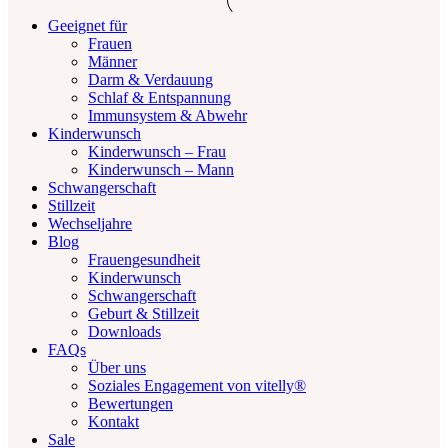
Geeignet für
Frauen
Männer
Darm & Verdauung
Schlaf & Entspannung
Immunsystem & Abwehr
Kinderwunsch
Kinderwunsch – Frau
Kinderwunsch – Mann
Schwangerschaft
Stillzeit
Wechseljahre
Blog
Frauengesundheit
Kinderwunsch
Schwangerschaft
Geburt & Stillzeit
Downloads
FAQs
Über uns
Soziales Engagement von vitelly®
Bewertungen
Kontakt
Sale