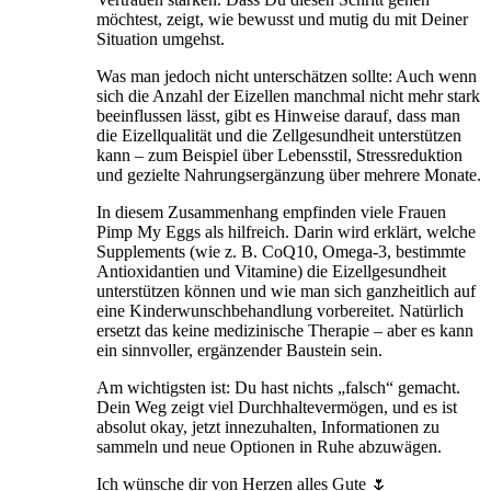
möchtest, zeigt, wie bewusst und mutig du mit Deiner
Situation umgehst.
Was man jedoch nicht unterschätzen sollte: Auch wenn
sich die Anzahl der Eizellen manchmal nicht mehr stark
beeinflussen lässt, gibt es Hinweise darauf, dass man
die Eizellqualität und die Zellgesundheit unterstützen
kann – zum Beispiel über Lebensstil, Stressreduktion
und gezielte Nahrungsergänzung über mehrere Monate.
In diesem Zusammenhang empfinden viele Frauen
Pimp My Eggs als hilfreich. Darin wird erklärt, welche
Supplements (wie z. B. CoQ10, Omega-3, bestimmte
Antioxidantien und Vitamine) die Eizellgesundheit
unterstützen können und wie man sich ganzheitlich auf
eine Kinderwunschbehandlung vorbereitet. Natürlich
ersetzt das keine medizinische Therapie – aber es kann
ein sinnvoller, ergänzender Baustein sein.
Am wichtigsten ist: Du hast nichts „falsch“ gemacht.
Dein Weg zeigt viel Durchhaltevermögen, und es ist
absolut okay, jetzt innezuhalten, Informationen zu
sammeln und neue Optionen in Ruhe abzuwägen.
Ich wünsche dir von Herzen alles Gute 🌷