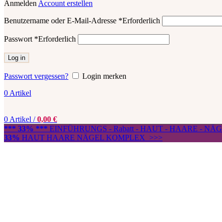
Anmelden
Account erstellen
Benutzername oder E-Mail-Adresse
*
Erforderlich
Passwort
*
Erforderlich
Log in
Passwort vergessen?
Login merken
0
Artikel
0
Artikel
/
0,00
€
*** 33% ***
EINFÜHRUNGS - Rabatt - HAUT - HAARE - N
33%
HAUT HAARE NÄGEL KOMPLEX >>>