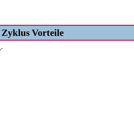
 Zyklus Vorteile
e"