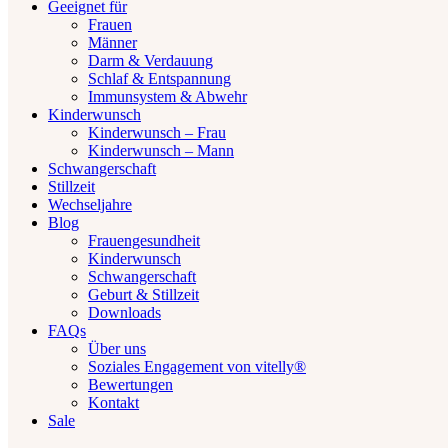
Geeignet für
Frauen
Männer
Darm & Verdauung
Schlaf & Entspannung
Immunsystem & Abwehr
Kinderwunsch
Kinderwunsch – Frau
Kinderwunsch – Mann
Schwangerschaft
Stillzeit
Wechseljahre
Blog
Frauengesundheit
Kinderwunsch
Schwangerschaft
Geburt & Stillzeit
Downloads
FAQs
Über uns
Soziales Engagement von vitelly®
Bewertungen
Kontakt
Sale