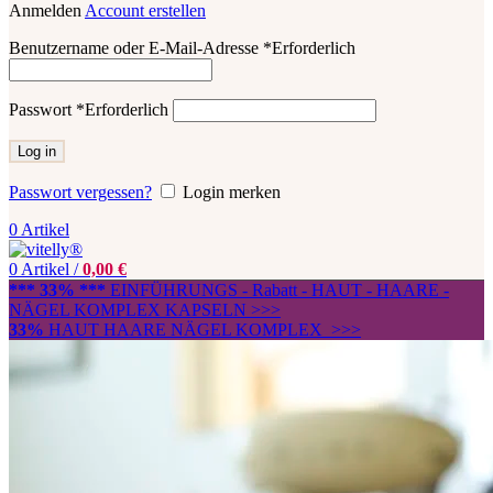
Anmelden
Account erstellen
Benutzername oder E-Mail-Adresse
*
Erforderlich
Passwort
*
Erforderlich
Log in
Passwort vergessen?
Login merken
0
Artikel
0
Artikel
/
0,00
€
*** 33% ***
EINFÜHRUNGS - Rabatt - HAUT - HAARE -
NÄGEL KOMPLEX KAPSELN >>>
33%
HAUT HAARE NÄGEL KOMPLEX >>>