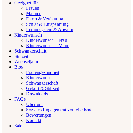
Geeignet für
Frauen
Männer
Darm & Verdauung
Schlaf & Entspannung
Immunsystem & Abwehr
Kinderwunsch
Kinderwunsch – Frau
Kinderwunsch – Mann
Schwangerschaft
Stillzeit
Wechseljahre
Blog
Frauengesundheit
Kinderwunsch
Schwangerschaft
Geburt & Stillzeit
Downloads
FAQs
Über uns
Soziales Engagement von vitelly®
Bewertungen
Kontakt
Sale