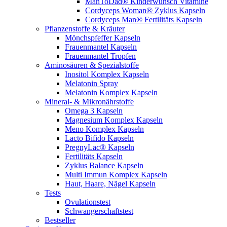
ManToDad® Kinderwunsch Vitamine
Cordyceps Woman® Zyklus Kapseln
Cordyceps Man® Fertilitäts Kapseln
Pflanzenstoffe & Kräuter
Mönchspfeffer Kapseln
Frauenmantel Kapseln
Frauenmantel Tropfen
Aminosäuren & Spezialstoffe
Inositol Komplex Kapseln
Melatonin Spray
Melatonin Komplex Kapseln
Mineral- & Mikronährstoffe
Omega 3 Kapseln
Magnesium Komplex Kapseln
Meno Komplex Kapseln
Lacto Bifido Kapseln
PregnyLac® Kapseln
Fertilitäts Kapseln
Zyklus Balance Kapseln
Multi Immun Komplex Kapseln
Haut, Haare, Nägel Kapseln
Tests
Ovulationstest
Schwangerschaftstest
Bestseller