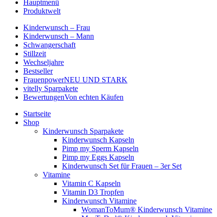
Hauptmenü
Produktwelt
Kinderwunsch – Frau
Kinderwunsch – Mann
Schwangerschaft
Stillzeit
Wechseljahre
Bestseller
Frauenpower
NEU UND STARK
vitelly Sparpakete
Bewertungen
Von echten Käufen
Startseite
Shop
Kinderwunsch Sparpakete
Kinderwunsch Kapseln
Pimp my Sperm Kapseln
Pimp my Eggs Kapseln
Kinderwunsch Set für Frauen – 3er Set
Vitamine
Vitamin C Kapseln
Vitamin D3 Tropfen
Kinderwunsch Vitamine
WomanToMum® Kinderwunsch Vitamine