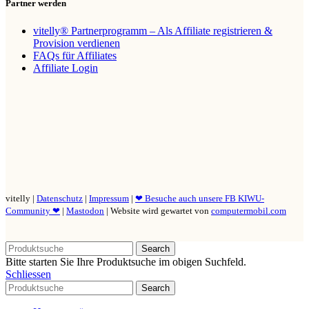
Partner werden
vitelly® Partnerprogramm – Als Affiliate registrieren &
Provision verdienen
FAQs für Affiliates
Affiliate Login
vitelly |
Datenschutz
|
Impressum
|
❤ Besuche auch unsere FB KIWU-
Community ❤
|
Mastodon
| Website wird gewartet von
computermobil.com
Search
Bitte starten Sie Ihre Produktsuche im obigen Suchfeld.
Schliessen
Search