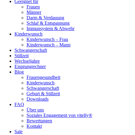
Geeignet für
Frauen
Männer
Darm & Verdauung
Schlaf & Entspannung
Immunsystem & Abwehr
Kinderwunsch
Kinderwunsch – Frau
Kinderwunsch – Mann
Schwangerschaft
Stillzeit
Wechseljahre
Eisprungrechner
Blog
Frauengesundheit
Kinderwunsch
Schwangerschaft
Geburt & Stillzeit
Downloads
FAQ
Über uns
Soziales Engagement von vitelly®
Bewertungen
Kontakt
Sale