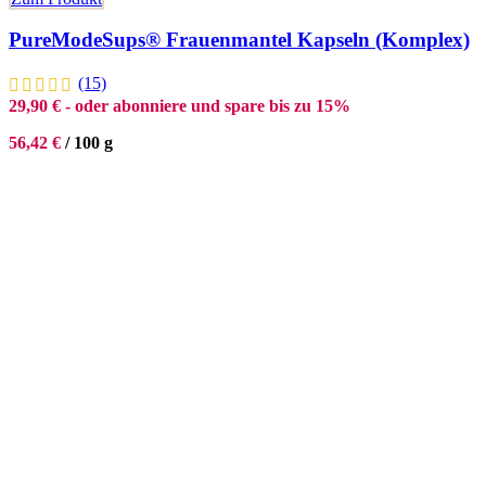
PureModeSups® Frauenmantel Kapseln (Komplex)
(15)
29,90
€
- oder abonniere und spare bis zu 15%
56,42
€
/
100
g