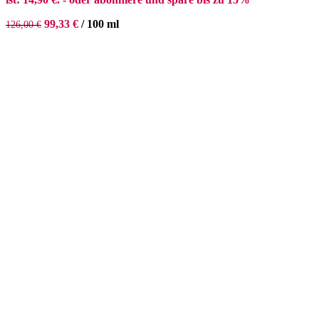
99,33
€
/
100
ml
126,00
€