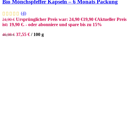
Bio Mönchspfeffer Kapseln – 6 Monats Packung
(4)
Ursprünglicher Preis war: 24,90 €
19,90
€
Aktueller Preis
24,90
€
ist: 19,90 €.
- oder abonniere und spare bis zu 15%
37,55
€
/
100
g
46,98
€