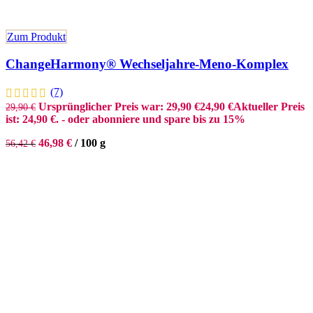
Zum Produkt
ChangeHarmony® Wechseljahre-Meno-Komplex
(7)
Ursprünglicher Preis war: 29,90 €
24,90
€
Aktueller Preis
29,90
€
ist: 24,90 €.
- oder abonniere und spare bis zu 15%
46,98
€
/
100
g
56,42
€