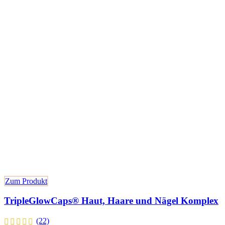
Zum Produkt
TripleGlowCaps® Haut, Haare und Nägel Komplex
(22)