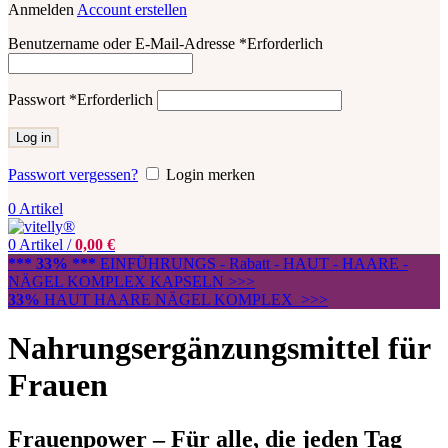
Anmelden
Account erstellen
Benutzername oder E-Mail-Adresse
*
Erforderlich
Passwort
*
Erforderlich
Log in
Passwort vergessen?
Login merken
0
Artikel
0
Artikel
/
0,00
€
*** 33% ***
EINFÜHRUNGS - Rabatt - HAUT - HAARE -
NÄGEL KOMPLEX KAPSELN >>>
33%
HAUT HAARE NÄGEL KOMPLEX >>>
Nahrungsergänzungsmittel für
Frauen
Frauenpower – Für alle, die jeden Tag