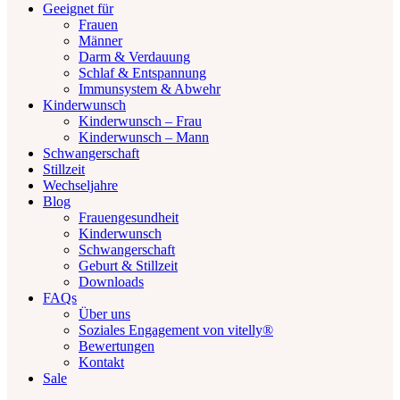
Geeignet für
Frauen
Männer
Darm & Verdauung
Schlaf & Entspannung
Immunsystem & Abwehr
Kinderwunsch
Kinderwunsch – Frau
Kinderwunsch – Mann
Schwangerschaft
Stillzeit
Wechseljahre
Blog
Frauengesundheit
Kinderwunsch
Schwangerschaft
Geburt & Stillzeit
Downloads
FAQs
Über uns
Soziales Engagement von vitelly®
Bewertungen
Kontakt
Sale