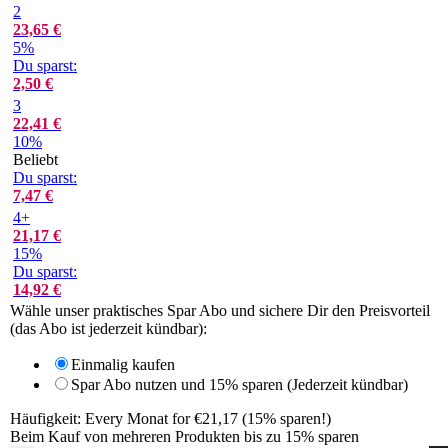
2
23,65
€
5%
Du sparst:
2,50
€
3
22,41
€
10%
Beliebt
Du sparst:
7,47
€
4+
21,17
€
15%
Du sparst:
14,92
€
Wähle unser praktisches Spar Abo und sichere Dir den Preisvorteil
(das Abo ist jederzeit kündbar):
Einmalig kaufen
Spar Abo nutzen und 15% sparen (Jederzeit kündbar)
Häufigkeit:
Every Monat for €21,17 (15% sparen!)
Beim Kauf von mehreren Produkten bis zu 15% sparen