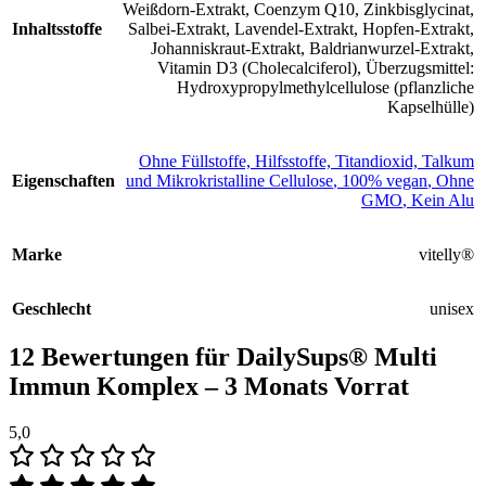
Weißdorn-Extrakt, Coenzym Q10, Zinkbisglycinat,
Inhaltsstoffe
Salbei-Extrakt, Lavendel-Extrakt, Hopfen-Extrakt,
Johanniskraut-Extrakt, Baldrianwurzel-Extrakt,
Vitamin D3 (Cholecalciferol), Überzugsmittel:
Hydroxypropylmethylcellulose (pflanzliche
Kapselhülle)
Ohne Füllstoffe, Hilfsstoffe, Titandioxid, Talkum
Eigenschaften
und Mikrokristalline Cellulose
,
100% vegan
,
Ohne
GMO
,
Kein Alu
Marke
vitelly®
Geschlecht
unisex
12 Bewertungen für
DailySups® Multi
Immun Komplex – 3 Monats Vorrat
5,0