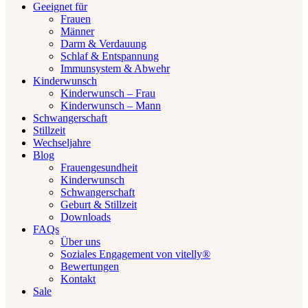
Geeignet für
Frauen
Männer
Darm & Verdauung
Schlaf & Entspannung
Immunsystem & Abwehr
Kinderwunsch
Kinderwunsch – Frau
Kinderwunsch – Mann
Schwangerschaft
Stillzeit
Wechseljahre
Blog
Frauengesundheit
Kinderwunsch
Schwangerschaft
Geburt & Stillzeit
Downloads
FAQs
Über uns
Soziales Engagement von vitelly®
Bewertungen
Kontakt
Sale