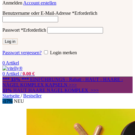
Anmelden
Account erstellen
Benutzername oder E-Mail-Adresse
*
Erforderlich
Passwort
*
Erforderlich
Log in
Passwort vergessen?
Login merken
0
Artikel
0
Artikel
/
0,00
€
*** 33% ***
EINFÜHRUNGS - Rabatt - HAUT - HAARE -
NÄGEL KOMPLEX KAPSELN >>>
33%
HAUT HAARE NÄGEL KOMPLEX >>>
Startseite
/
Bestseller
-17%
NEU