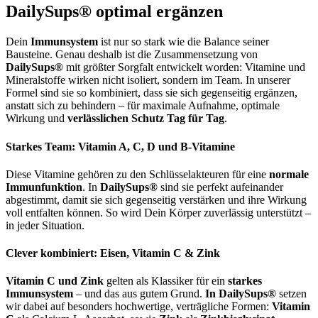
DailySups® optimal ergänzen
Dein
Immunsystem
ist nur so stark wie die Balance seiner
Bausteine. Genau deshalb ist die Zusammensetzung von
DailySups®
mit größter Sorgfalt entwickelt worden: Vitamine und
Mineralstoffe wirken nicht isoliert, sondern im Team. In unserer
Formel sind sie so kombiniert, dass sie sich gegenseitig ergänzen,
anstatt sich zu behindern – für maximale Aufnahme, optimale
Wirkung und
verlässlichen Schutz Tag für Tag
.
Starkes Team: Vitamin A, C, D und B-Vitamine
Diese Vitamine gehören zu den Schlüsselakteuren für eine
normale
Immunfunktion
. In
DailySups®
sind sie perfekt aufeinander
abgestimmt, damit sie sich gegenseitig verstärken und ihre Wirkung
voll entfalten können. So wird Dein Körper zuverlässig unterstützt –
in jeder Situation.
Clever kombiniert: Eisen, Vitamin C & Zink
Vitamin C und Zink
gelten als Klassiker für ein
starkes
Immunsystem
– und das aus gutem Grund.
In DailySups®
setzen
wir dabei auf besonders hochwertige, verträgliche Formen:
Vitamin