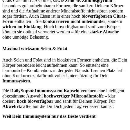
C
als Calcium-L-Ascorbat, sowie
Zink
als
Zinkbisglycinat
–
besonders gut aufnehmbaren Formen, die sanft zu Deinem Körper
sind und die Aufnahme anderer Mineralstoffe nicht stören sondern
sogar fördern. Auch Eisen ist in einer hoch
bioverfügbaren Citrat-
Form
enthalten – Sie
konkurrieren nicht miteinander
, sondern
wirken im Einklang
. Hoch bioverfügbar und sanft zum Körper
können sie optimal verwertet werden – für eine
starke Abwehr
ohne unnötige Belastung.
Maximal wirksam: Selen & Folat
Auch Selen und Folat sind in bioaktiven Formen enthalten, die Dein
Körper besonders leicht aufnehmen kann. So entsteht eine
harmonische Kombination, in der jeder Nährstoff seinen Platz hat –
ohne Konkurrenz, dafür mit voller Unterstützung für Dein
Immunsystem
.
Die
DailySups® Immunsystem Kapseln
vereinen eine intelligent
abgestimmte Auswahl
hochwertiger Mikronährstoffe
– klar
dosiert,
hoch bioverfügbar
und sanft für Deinen Körper. Für
Abwehrkräfte
, auf die Du Dich jeden Tag verlassen kannst.
Weil Dein Immunsy
stem nur das Beste verdient