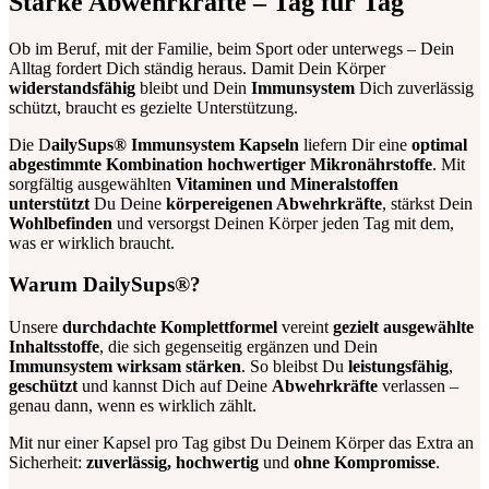
Starke Abwehrkräfte – Tag für Tag
Ob im Beruf, mit der Familie, beim Sport oder unterwegs – Dein
Alltag fordert Dich ständig heraus. Damit Dein Körper
widerstandsfähig
bleibt und Dein
Immunsystem
Dich zuverlässig
schützt, braucht es gezielte Unterstützung.
Die D
ailySups® Immunsystem Kapseln
liefern Dir eine
optimal
abgestimmte Kombination hochwertiger Mikronährstoffe
. Mit
sorgfältig ausgewählten
Vitaminen und Mineralstoffen
unterstützt
Du Deine
körpereigenen Abwehrkräfte
, stärkst Dein
Wohlbefinden
und versorgst Deinen Körper jeden Tag mit dem,
was er wirklich braucht.
Warum DailySups®?
Unsere
durchdachte Komplettformel
vereint
gezielt ausgewählte
Inhaltsstoffe
, die sich gegenseitig ergänzen und Dein
Immunsystem wirksam stärken
. So bleibst Du
leistungsfähig
,
geschützt
und kannst Dich auf Deine
Abwehrkräfte
verlassen –
genau dann, wenn es wirklich zählt.
Mit nur einer Kapsel pro Tag gibst Du Deinem Körper das Extra an
Sicherheit:
zuverlässig, hochwertig
und
ohne Kompromisse
.