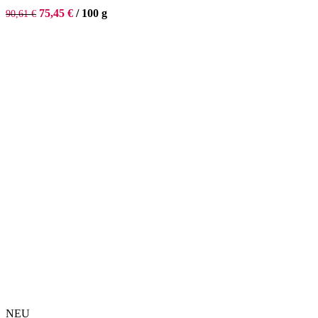
75,45
€
/
100
g
90,61
€
NEU