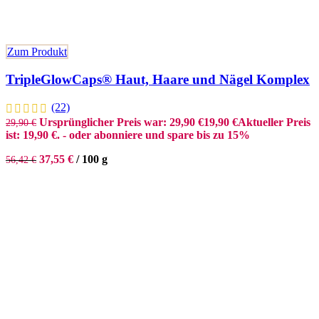
Zum Produkt
TripleGlowCaps® Haut, Haare und Nägel Komplex
(22)
Ursprünglicher Preis war: 29,90 €
19,90
€
Aktueller Preis
29,90
€
ist: 19,90 €.
- oder abonniere und spare bis zu 15%
37,55
€
/
100
g
56,42
€