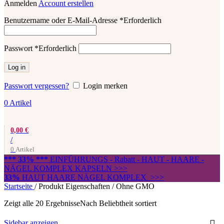
Anmelden
Account erstellen
Benutzername oder E-Mail-Adresse
*
Erforderlich
Passwort
*
Erforderlich
Log in
Passwort vergessen?
Login merken
0
Artikel
0,00
€
/
0
Artikel
*** 33% ***
EINFÜHRUNGS - Rabatt - HAUT - HAARE -
NÄGEL KOMPLEX KAPSELN >>>
33%
HAUT HAARE NÄGEL KOMPLEX >>>
Startseite
/
Produkt Eigenschaften
/
Ohne GMO
Zeigt alle 20 Ergebnisse
Nach Beliebtheit sortiert
Sidebar anzeigen