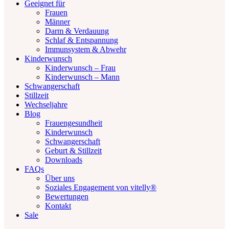
Geeignet für
Frauen
Männer
Darm & Verdauung
Schlaf & Entspannung
Immunsystem & Abwehr
Kinderwunsch
Kinderwunsch – Frau
Kinderwunsch – Mann
Schwangerschaft
Stillzeit
Wechseljahre
Blog
Frauengesundheit
Kinderwunsch
Schwangerschaft
Geburt & Stillzeit
Downloads
FAQs
Über uns
Soziales Engagement von vitelly®
Bewertungen
Kontakt
Sale