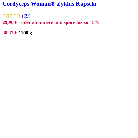
Cordyceps Woman® Zyklus Kapseln
(99)
29,90
€
- oder abonniere und spare bis zu 15%
38,33
€
/
100
g