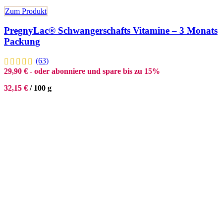
Zum Produkt
PregnyLac® Schwangerschafts Vitamine – 3 Monats
Packung
(63)
29,90
€
- oder abonniere und spare bis zu 15%
32,15
€
/
100
g