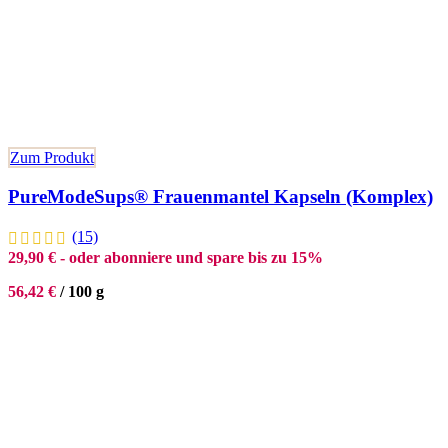
Zum Produkt
PureModeSups® Frauenmantel Kapseln (Komplex)
(15)
29,90
€
- oder abonniere und spare bis zu 15%
56,42
€
/
100
g