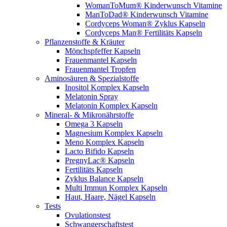
WomanToMum® Kinderwunsch Vitamine
ManToDad® Kinderwunsch Vitamine
Cordyceps Woman® Zyklus Kapseln
Cordyceps Man® Fertilitäts Kapseln
Pflanzenstoffe & Kräuter
Mönchspfeffer Kapseln
Frauenmantel Kapseln
Frauenmantel Tropfen
Aminosäuren & Spezialstoffe
Inositol Komplex Kapseln
Melatonin Spray
Melatonin Komplex Kapseln
Mineral- & Mikronährstoffe
Omega 3 Kapseln
Magnesium Komplex Kapseln
Meno Komplex Kapseln
Lacto Bifido Kapseln
PregnyLac® Kapseln
Fertilitäts Kapseln
Zyklus Balance Kapseln
Multi Immun Komplex Kapseln
Haut, Haare, Nägel Kapseln
Tests
Ovulationstest
Schwangerschaftstest