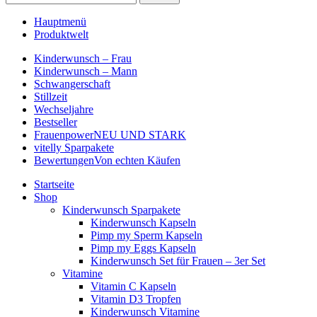
Hauptmenü
Produktwelt
Kinderwunsch – Frau
Kinderwunsch – Mann
Schwangerschaft
Stillzeit
Wechseljahre
Bestseller
Frauenpower
NEU UND STARK
vitelly Sparpakete
Bewertungen
Von echten Käufen
Startseite
Shop
Kinderwunsch Sparpakete
Kinderwunsch Kapseln
Pimp my Sperm Kapseln
Pimp my Eggs Kapseln
Kinderwunsch Set für Frauen – 3er Set
Vitamine
Vitamin C Kapseln
Vitamin D3 Tropfen
Kinderwunsch Vitamine