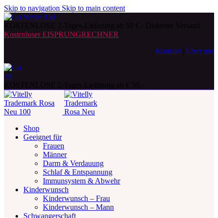
Skip to navigation
Skip to main content
KOSTENLOSE 2-Tages-Lieferung ab 59 € · Diskreter Versand
Kostenloser EISPRUNGRECHNER
Kontakt
|
Über uns
KOSTENLOSE 2-Tages-Lieferung ab € 59,-
Shop
Geeignet für
Frauen
Männer
Darm & Verdauung
Schlaf & Entspannung
Immunsystem & Abwehr
Kinderwunsch
Kinderwunsch – Frau
Kinderwunsch – Mann
Schwangerschaft