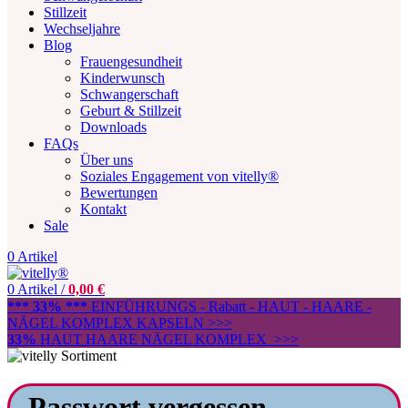
Stillzeit
Wechseljahre
Blog
Frauengesundheit
Kinderwunsch
Schwangerschaft
Geburt & Stillzeit
Downloads
FAQs
Über uns
Soziales Engagement von vitelly®
Bewertungen
Kontakt
Sale
0
Artikel
0
Artikel
/
0,00
€
*** 33% ***
EINFÜHRUNGS - Rabatt - HAUT - HAARE -
NÄGEL KOMPLEX KAPSELN >>>
33%
HAUT HAARE NÄGEL KOMPLEX >>>
Passwort vergessen