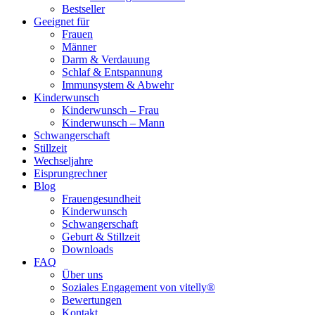
Bestseller
Geeignet für
Frauen
Männer
Darm & Verdauung
Schlaf & Entspannung
Immunsystem & Abwehr
Kinderwunsch
Kinderwunsch – Frau
Kinderwunsch – Mann
Schwangerschaft
Stillzeit
Wechseljahre
Eisprungrechner
Blog
Frauengesundheit
Kinderwunsch
Schwangerschaft
Geburt & Stillzeit
Downloads
FAQ
Über uns
Soziales Engagement von vitelly®
Bewertungen
Kontakt