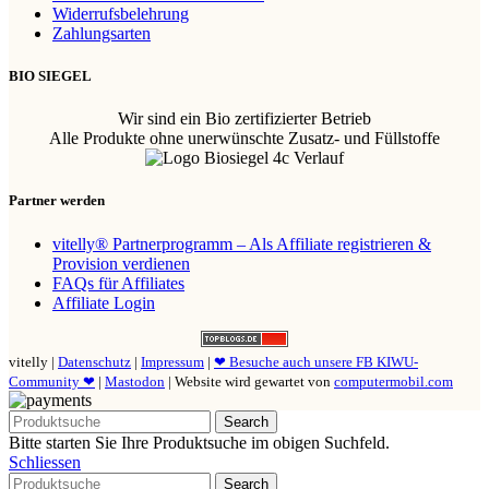
Widerrufsbelehrung
Zahlungsarten
BIO SIEGEL
Wir sind ein Bio zertifizierter Betrieb
Alle Produkte ohne unerwünschte Zusatz- und Füllstoffe
Partner werden
vitelly® Partnerprogramm – Als Affiliate registrieren &
Provision verdienen
FAQs für Affiliates
Affiliate Login
vitelly |
Datenschutz
|
Impressum
|
❤ Besuche auch unsere FB KIWU-
Community ❤
|
Mastodon
| Website wird gewartet von
computermobil.com
Search
Bitte starten Sie Ihre Produktsuche im obigen Suchfeld.
Schliessen
Search