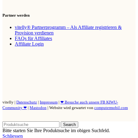
Partner werden
vitelly® Partnerprogramm – Als Affiliate registrieren &
Provision verdienen
FAQs für Affiliates
Affiliate Login
vitelly |
Datenschutz
|
Impressum
|
❤ Besuche auch unsere FB KIWU-
Community ❤
|
Mastodon
| Website wird gewartet von
computermobil.com
Search
Bitte starten Sie Ihre Produktsuche im obigen Suchfeld.
Schliessen