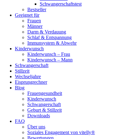
Schwangerschaftstest
Bestseller
Geeignet für
Frauen
Männer
Darm & Verdauung
Schlaf & Entspannung
Immunsystem & Abwehr
Kinderwunsch
Kinderwunsch – Frau
Kinderwunsch – Mann
Schwangerschaft
Stillzeit
Wechseljahre
Eisprungrechner
Blog
Frauengesundheit
Kinderwunsch
Schwangerschaft
Geburt & Stillzeit
Downloads
FAQ
Über uns
Soziales Engagement von vitelly®
Bewertungen