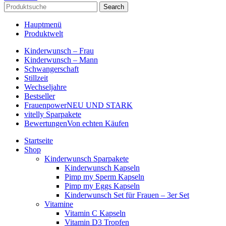
Search
Hauptmenü
Produktwelt
Kinderwunsch – Frau
Kinderwunsch – Mann
Schwangerschaft
Stillzeit
Wechseljahre
Bestseller
Frauenpower
NEU UND STARK
vitelly Sparpakete
Bewertungen
Von echten Käufen
Startseite
Shop
Kinderwunsch Sparpakete
Kinderwunsch Kapseln
Pimp my Sperm Kapseln
Pimp my Eggs Kapseln
Kinderwunsch Set für Frauen – 3er Set
Vitamine
Vitamin C Kapseln
Vitamin D3 Tropfen