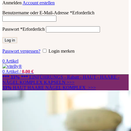
Anmelden
Account erstellen
Benutzername oder E-Mail-Adresse
*
Erforderlich
Passwort
*
Erforderlich
Log in
Passwort vergessen?
Login merken
0
Artikel
0
Artikel
/
0,00
€
*** 33% ***
EINFÜHRUNGS - Rabatt - HAUT - HAARE -
NÄGEL KOMPLEX KAPSELN >>>
33%
HAUT HAARE NÄGEL KOMPLEX >>>