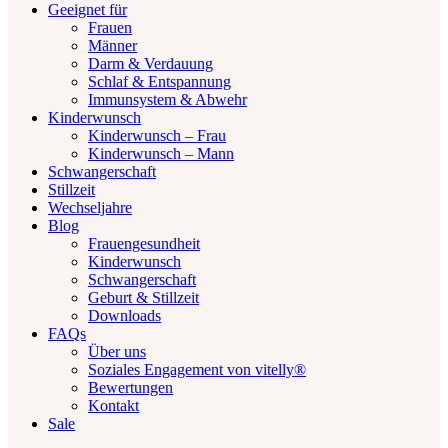
Geeignet für
Frauen
Männer
Darm & Verdauung
Schlaf & Entspannung
Immunsystem & Abwehr
Kinderwunsch
Kinderwunsch – Frau
Kinderwunsch – Mann
Schwangerschaft
Stillzeit
Wechseljahre
Blog
Frauengesundheit
Kinderwunsch
Schwangerschaft
Geburt & Stillzeit
Downloads
FAQs
Über uns
Soziales Engagement von vitelly®
Bewertungen
Kontakt
Sale