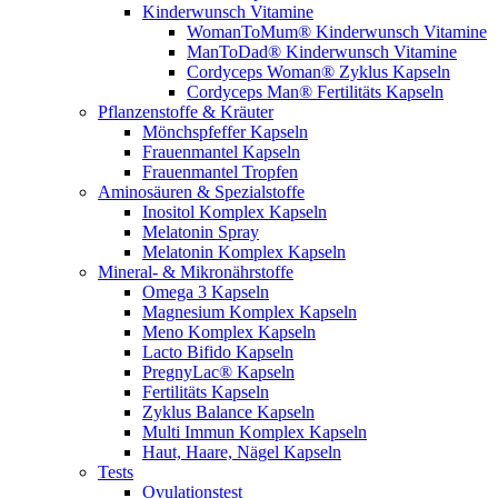
Kinderwunsch Vitamine
WomanToMum® Kinderwunsch Vitamine
ManToDad® Kinderwunsch Vitamine
Cordyceps Woman® Zyklus Kapseln
Cordyceps Man® Fertilitäts Kapseln
Pflanzenstoffe & Kräuter
Mönchspfeffer Kapseln
Frauenmantel Kapseln
Frauenmantel Tropfen
Aminosäuren & Spezialstoffe
Inositol Komplex Kapseln
Melatonin Spray
Melatonin Komplex Kapseln
Mineral- & Mikronährstoffe
Omega 3 Kapseln
Magnesium Komplex Kapseln
Meno Komplex Kapseln
Lacto Bifido Kapseln
PregnyLac® Kapseln
Fertilitäts Kapseln
Zyklus Balance Kapseln
Multi Immun Komplex Kapseln
Haut, Haare, Nägel Kapseln
Tests
Ovulationstest