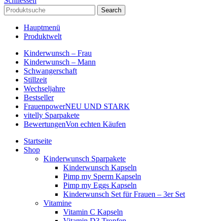
Schliessen
Search
Hauptmenü
Produktwelt
Kinderwunsch – Frau
Kinderwunsch – Mann
Schwangerschaft
Stillzeit
Wechseljahre
Bestseller
Frauenpower
NEU UND STARK
vitelly Sparpakete
Bewertungen
Von echten Käufen
Startseite
Shop
Kinderwunsch Sparpakete
Kinderwunsch Kapseln
Pimp my Sperm Kapseln
Pimp my Eggs Kapseln
Kinderwunsch Set für Frauen – 3er Set
Vitamine
Vitamin C Kapseln
Vitamin D3 Tropfen