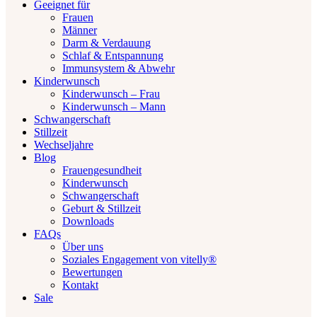
Geeignet für
Frauen
Männer
Darm & Verdauung
Schlaf & Entspannung
Immunsystem & Abwehr
Kinderwunsch
Kinderwunsch – Frau
Kinderwunsch – Mann
Schwangerschaft
Stillzeit
Wechseljahre
Blog
Frauengesundheit
Kinderwunsch
Schwangerschaft
Geburt & Stillzeit
Downloads
FAQs
Über uns
Soziales Engagement von vitelly®
Bewertungen
Kontakt
Sale