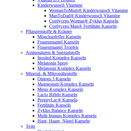
Kinderwunsch Vitamine
WomanToMum® Kinderwunsch Vitamine
ManToDad® Kinderwunsch Vitamine
Cordyceps Woman® Zyklus Kapseln
Cordyceps Man® Fertilitäts Kapseln
Pflanzenstoffe & Kräuter
Mönchspfeffer Kapseln
Frauenmantel Kapseln
Frauenmantel Tropfen
Aminosäuren & Spezialstoffe
Inositol Komplex Kapseln
Melatonin Spray
Melatonin Komplex Kapseln
Mineral- & Mikronährstoffe
Omega 3 Kapseln
Magnesium Komplex Kapseln
Meno Komplex Kapseln
Lacto Bifido Kapseln
PregnyLac® Kapseln
Fertilitäts Kapseln
Zyklus Balance Kapseln
Multi Immun Komplex Kapseln
Haut, Haare, Nägel Kapseln
Tests