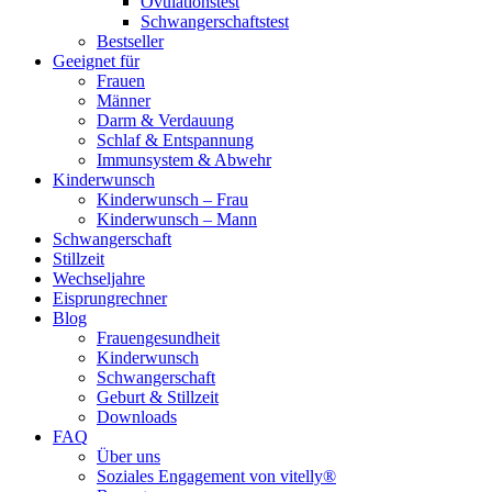
Ovulationstest
Schwangerschaftstest
Bestseller
Geeignet für
Frauen
Männer
Darm & Verdauung
Schlaf & Entspannung
Immunsystem & Abwehr
Kinderwunsch
Kinderwunsch – Frau
Kinderwunsch – Mann
Schwangerschaft
Stillzeit
Wechseljahre
Eisprungrechner
Blog
Frauengesundheit
Kinderwunsch
Schwangerschaft
Geburt & Stillzeit
Downloads
FAQ
Über uns
Soziales Engagement von vitelly®