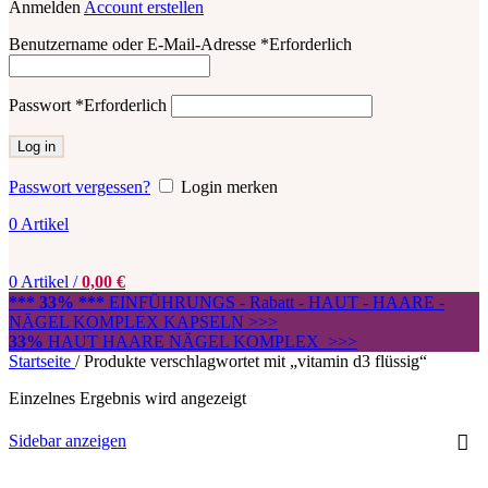
Anmelden
Account erstellen
Benutzername oder E-Mail-Adresse
*
Erforderlich
Passwort
*
Erforderlich
Log in
Passwort vergessen?
Login merken
0
Artikel
0
Artikel
/
0,00
€
*** 33% ***
EINFÜHRUNGS - Rabatt - HAUT - HAARE -
NÄGEL KOMPLEX KAPSELN >>>
33%
HAUT HAARE NÄGEL KOMPLEX >>>
Startseite
/
Produkte verschlagwortet mit „vitamin d3 flüssig“
Einzelnes Ergebnis wird angezeigt
Sidebar anzeigen