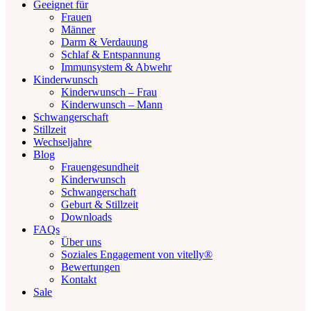
Geeignet für
Frauen
Männer
Darm & Verdauung
Schlaf & Entspannung
Immunsystem & Abwehr
Kinderwunsch
Kinderwunsch – Frau
Kinderwunsch – Mann
Schwangerschaft
Stillzeit
Wechseljahre
Blog
Frauengesundheit
Kinderwunsch
Schwangerschaft
Geburt & Stillzeit
Downloads
FAQs
Über uns
Soziales Engagement von vitelly®
Bewertungen
Kontakt
Sale