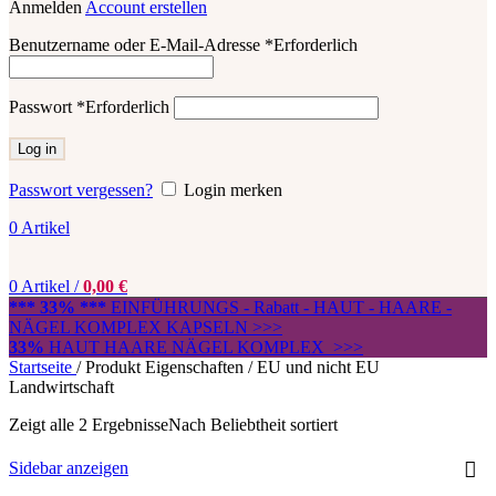
Anmelden
Account erstellen
Benutzername oder E-Mail-Adresse
*
Erforderlich
Passwort
*
Erforderlich
Log in
Passwort vergessen?
Login merken
0
Artikel
0
Artikel
/
0,00
€
*** 33% ***
EINFÜHRUNGS - Rabatt - HAUT - HAARE -
NÄGEL KOMPLEX KAPSELN >>>
33%
HAUT HAARE NÄGEL KOMPLEX >>>
Startseite
/
Produkt Eigenschaften
/
EU und nicht EU
Landwirtschaft
Zeigt alle 2 Ergebnisse
Nach Beliebtheit sortiert
Sidebar anzeigen