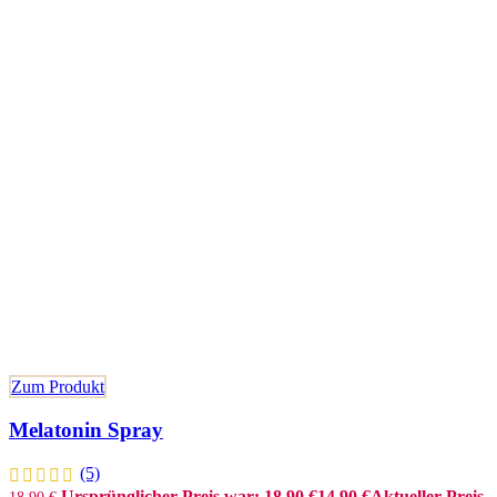
Zum Produkt
Melatonin Spray
(5)
Ursprünglicher Preis war: 18,90 €
14,90
€
Aktueller Preis