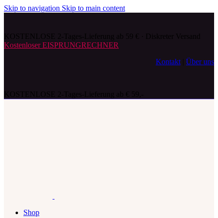
Skip to navigation
Skip to main content
KOSTENLOSE 2-Tages-Lieferung ab 59 € · Diskreter Versand
Kostenloser EISPRUNGRECHNER
Kontakt
|
Über uns
KOSTENLOSE 2-Tages-Lieferung ab € 59,-
Shop