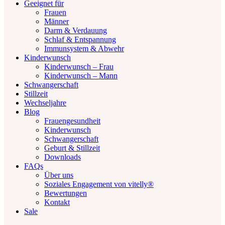
Geeignet für
Frauen
Männer
Darm & Verdauung
Schlaf & Entspannung
Immunsystem & Abwehr
Kinderwunsch
Kinderwunsch – Frau
Kinderwunsch – Mann
Schwangerschaft
Stillzeit
Wechseljahre
Blog
Frauengesundheit
Kinderwunsch
Schwangerschaft
Geburt & Stillzeit
Downloads
FAQs
Über uns
Soziales Engagement von vitelly®
Bewertungen
Kontakt
Sale