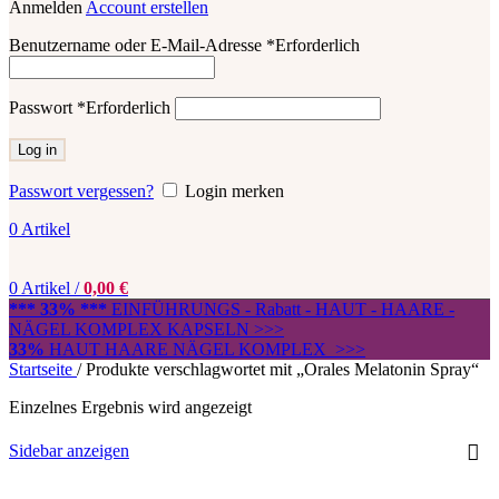
Anmelden
Account erstellen
Benutzername oder E-Mail-Adresse
*
Erforderlich
Passwort
*
Erforderlich
Log in
Passwort vergessen?
Login merken
0
Artikel
0
Artikel
/
0,00
€
*** 33% ***
EINFÜHRUNGS - Rabatt - HAUT - HAARE -
NÄGEL KOMPLEX KAPSELN >>>
33%
HAUT HAARE NÄGEL KOMPLEX >>>
Startseite
/
Produkte verschlagwortet mit „Orales Melatonin Spray“
Einzelnes Ergebnis wird angezeigt
Sidebar anzeigen