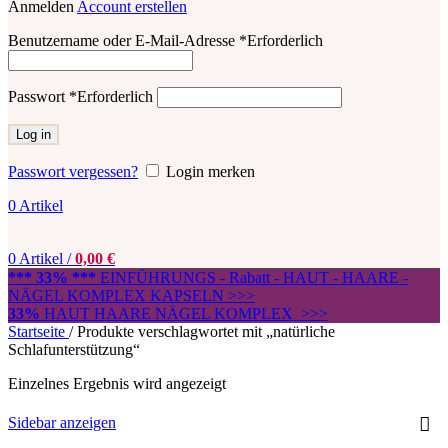
Anmelden
Account erstellen
Benutzername oder E-Mail-Adresse
*
Erforderlich
Passwort
*
Erforderlich
Log in
Passwort vergessen?
Login merken
0
Artikel
0
Artikel
/
0,00
€
*** 33% ***
EINFÜHRUNGS - Rabatt - HAUT - HAARE -
NÄGEL KOMPLEX KAPSELN >>>
33%
HAUT HAARE NÄGEL KOMPLEX >>>
Startseite
/
Produkte verschlagwortet mit „natürliche
Schlafunterstützung“
Einzelnes Ergebnis wird angezeigt
Sidebar anzeigen