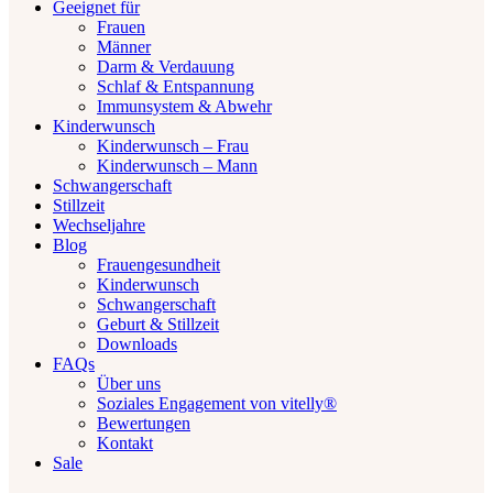
Geeignet für
Frauen
Männer
Darm & Verdauung
Schlaf & Entspannung
Immunsystem & Abwehr
Kinderwunsch
Kinderwunsch – Frau
Kinderwunsch – Mann
Schwangerschaft
Stillzeit
Wechseljahre
Blog
Frauengesundheit
Kinderwunsch
Schwangerschaft
Geburt & Stillzeit
Downloads
FAQs
Über uns
Soziales Engagement von vitelly®
Bewertungen
Kontakt
Sale