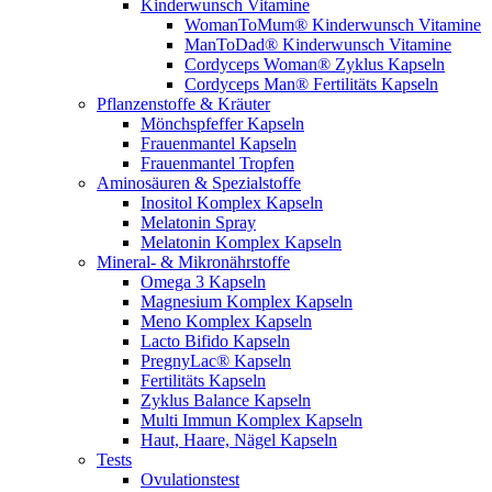
Kinderwunsch Vitamine
WomanToMum® Kinderwunsch Vitamine
ManToDad® Kinderwunsch Vitamine
Cordyceps Woman® Zyklus Kapseln
Cordyceps Man® Fertilitäts Kapseln
Pflanzenstoffe & Kräuter
Mönchspfeffer Kapseln
Frauenmantel Kapseln
Frauenmantel Tropfen
Aminosäuren & Spezialstoffe
Inositol Komplex Kapseln
Melatonin Spray
Melatonin Komplex Kapseln
Mineral- & Mikronährstoffe
Omega 3 Kapseln
Magnesium Komplex Kapseln
Meno Komplex Kapseln
Lacto Bifido Kapseln
PregnyLac® Kapseln
Fertilitäts Kapseln
Zyklus Balance Kapseln
Multi Immun Komplex Kapseln
Haut, Haare, Nägel Kapseln
Tests
Ovulationstest