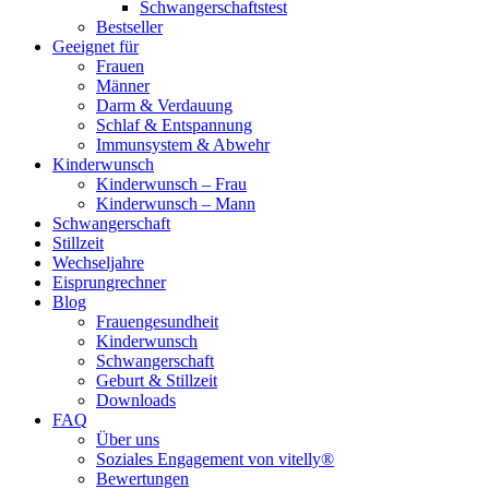
Schwangerschaftstest
Bestseller
Geeignet für
Frauen
Männer
Darm & Verdauung
Schlaf & Entspannung
Immunsystem & Abwehr
Kinderwunsch
Kinderwunsch – Frau
Kinderwunsch – Mann
Schwangerschaft
Stillzeit
Wechseljahre
Eisprungrechner
Blog
Frauengesundheit
Kinderwunsch
Schwangerschaft
Geburt & Stillzeit
Downloads
FAQ
Über uns
Soziales Engagement von vitelly®
Bewertungen