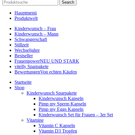
Search
Hauptmenü
Produktwelt
Kinderwunsch – Frau
Kinderwunsch – Mann
Schwangerschaft
Stillzeit
Wechseljahre
Bestseller
Frauenpower
NEU UND STARK
vitelly Sparpakete
Bewertungen
Von echten Käufen
Startseite
Shop
Kinderwunsch Sparpakete
Kinderwunsch Kapseln
Pimp my Sperm Kapseln
Pimp my Eggs Kapseln
Kinderwunsch Set für Frauen – 3er Set
Vitamine
Vitamin C Kapseln
Vitamin D3 Tropfen