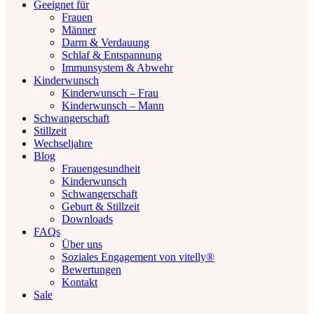
Geeignet für
Frauen
Männer
Darm & Verdauung
Schlaf & Entspannung
Immunsystem & Abwehr
Kinderwunsch
Kinderwunsch – Frau
Kinderwunsch – Mann
Schwangerschaft
Stillzeit
Wechseljahre
Blog
Frauengesundheit
Kinderwunsch
Schwangerschaft
Geburt & Stillzeit
Downloads
FAQs
Über uns
Soziales Engagement von vitelly®
Bewertungen
Kontakt
Sale