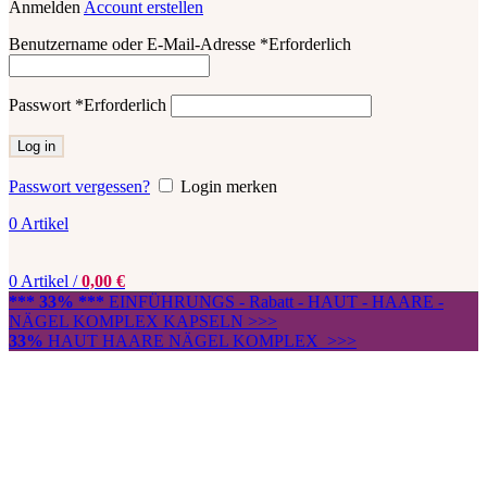
Anmelden
Account erstellen
Benutzername oder E-Mail-Adresse
*
Erforderlich
Passwort
*
Erforderlich
Log in
Passwort vergessen?
Login merken
0
Artikel
0
Artikel
/
0,00
€
*** 33% ***
EINFÜHRUNGS - Rabatt - HAUT - HAARE -
NÄGEL KOMPLEX KAPSELN >>>
33%
HAUT HAARE NÄGEL KOMPLEX >>>