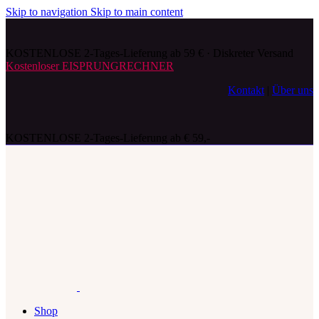
Skip to navigation
Skip to main content
KOSTENLOSE 2-Tages-Lieferung ab 59 € · Diskreter Versand
Kostenloser EISPRUNGRECHNER
Kontakt
|
Über uns
KOSTENLOSE 2-Tages-Lieferung ab € 59,-
Shop