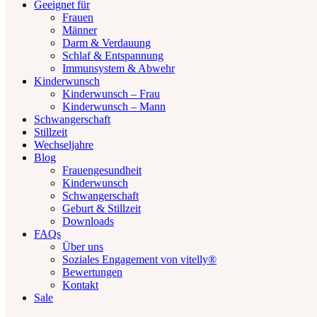
Geeignet für
Frauen
Männer
Darm & Verdauung
Schlaf & Entspannung
Immunsystem & Abwehr
Kinderwunsch
Kinderwunsch – Frau
Kinderwunsch – Mann
Schwangerschaft
Stillzeit
Wechseljahre
Blog
Frauengesundheit
Kinderwunsch
Schwangerschaft
Geburt & Stillzeit
Downloads
FAQs
Über uns
Soziales Engagement von vitelly®
Bewertungen
Kontakt
Sale