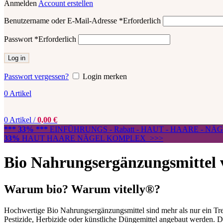
Anmelden
Account erstellen
Benutzername oder E-Mail-Adresse
*
Erforderlich
Passwort
*
Erforderlich
Log in
Passwort vergessen?
Login merken
0
Artikel
0
Artikel
/
0,00
€
*** 33% ***
EINFÜHRUNGS - Rabatt - HAUT - HAARE - N
33%
HAUT HAARE NÄGEL KOMPLEX >>>
Bio Nahrungsergänzungsmittel v
Warum bio? Warum
vitelly®
?
Hochwertige Bio Nahrungsergänzungsmittel sind mehr als nur ein Tren
Pestizide, Herbizide oder künstliche Düngemittel angebaut werden. 