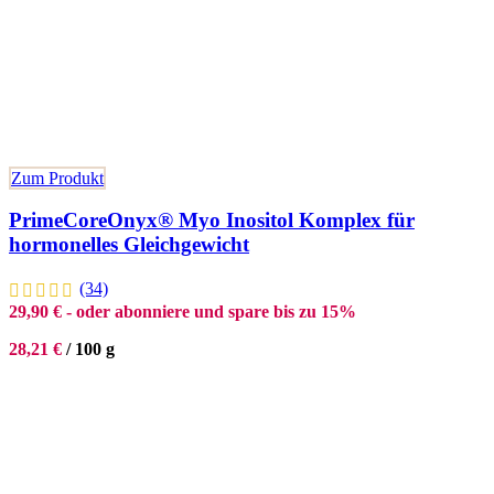
Zum Produkt
PrimeCoreOnyx® Myo Inositol Komplex für
hormonelles Gleichgewicht
(34)
29,90
€
- oder abonniere und spare bis zu 15%
28,21
€
/
100
g