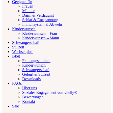
Geeignet für
Frauen
Männer
Darm & Verdauung
Schlaf & Entspannung
Immunsystem & Abwehr
Kinderwunsch
Kinderwunsch – Frau
Kinderwunsch – Mann
Schwangerschaft
Stillzeit
Wechseljahre
Blog
Frauengesundheit
Kinderwunsch
Schwangerschaft
Geburt & Stillzeit
Downloads
FAQs
Über uns
Soziales Engagement von vitelly®
Bewertungen
Kontakt
Sale