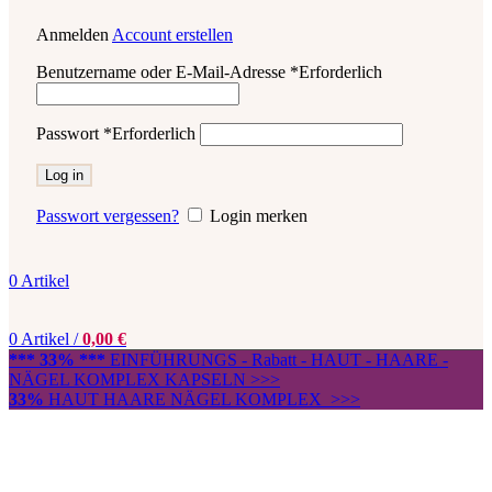
Anmelden
Account erstellen
Benutzername oder E-Mail-Adresse
*
Erforderlich
Passwort
*
Erforderlich
Log in
Passwort vergessen?
Login merken
0
Artikel
0
Artikel
/
0,00
€
*** 33% ***
EINFÜHRUNGS - Rabatt - HAUT - HAARE -
NÄGEL KOMPLEX KAPSELN >>>
33%
HAUT HAARE NÄGEL KOMPLEX >>>