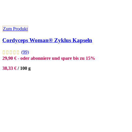
Zum Produkt
Cordyceps Woman® Zyklus Kapseln
(99)
29,90
€
- oder abonniere und spare bis zu 15%
38,33
€
/
100
g