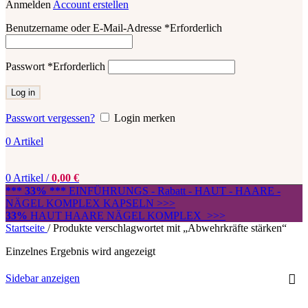
Anmelden
Account erstellen
Benutzername oder E-Mail-Adresse
*
Erforderlich
Passwort
*
Erforderlich
Log in
Passwort vergessen?
Login merken
0
Artikel
0
Artikel
/
0,00
€
*** 33% ***
EINFÜHRUNGS - Rabatt - HAUT - HAARE -
NÄGEL KOMPLEX KAPSELN >>>
33%
HAUT HAARE NÄGEL KOMPLEX >>>
Startseite
/
Produkte verschlagwortet mit „Abwehrkräfte stärken“
Einzelnes Ergebnis wird angezeigt
Sidebar anzeigen