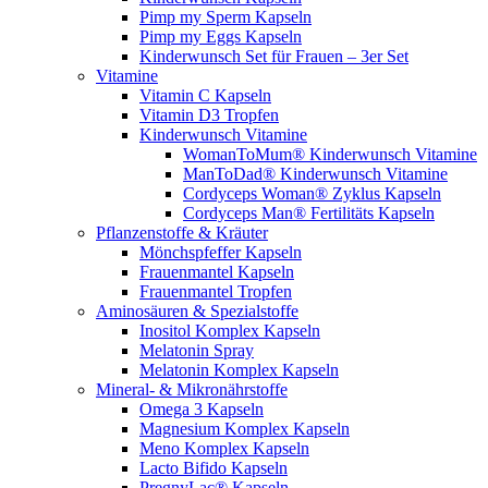
Pimp my Sperm Kapseln
Pimp my Eggs Kapseln
Kinderwunsch Set für Frauen – 3er Set
Vitamine
Vitamin C Kapseln
Vitamin D3 Tropfen
Kinderwunsch Vitamine
WomanToMum® Kinderwunsch Vitamine
ManToDad® Kinderwunsch Vitamine
Cordyceps Woman® Zyklus Kapseln
Cordyceps Man® Fertilitäts Kapseln
Pflanzenstoffe & Kräuter
Mönchspfeffer Kapseln
Frauenmantel Kapseln
Frauenmantel Tropfen
Aminosäuren & Spezialstoffe
Inositol Komplex Kapseln
Melatonin Spray
Melatonin Komplex Kapseln
Mineral- & Mikronährstoffe
Omega 3 Kapseln
Magnesium Komplex Kapseln
Meno Komplex Kapseln
Lacto Bifido Kapseln
PregnyLac® Kapseln