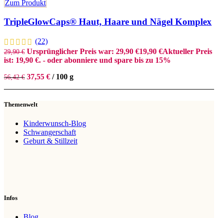
Zum Produkt
TripleGlowCaps® Haut, Haare und Nägel Komplex
(22)
Ursprünglicher Preis war: 29,90 €
19,90
€
Aktueller Preis
29,90
€
ist: 19,90 €.
- oder abonniere und spare bis zu 15%
37,55
€
/
100
g
56,42
€
Themenwelt
Kinderwunsch-Blog
Schwangerschaft
Geburt & Stillzeit
Infos
Blog