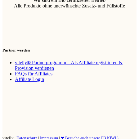
Wir sind ein Bio zertifizierter Betrieb
Alle Produkte ohne unerwünschte Zusatz- und Füllstoffe
Partner werden
vitelly® Partnerprogramm – Als Affiliate registrieren &
Provision verdienen
FAQs für Affiliates
Affiliate Login
vitelly |
Datenschutz
|
Impressum
|
❤ Besuche auch unsere FB KIWU-