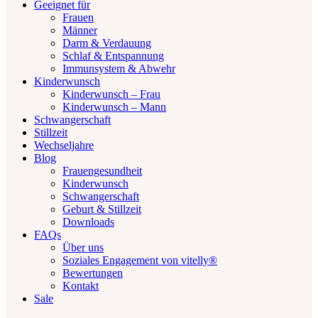
Geeignet für
Frauen
Männer
Darm & Verdauung
Schlaf & Entspannung
Immunsystem & Abwehr
Kinderwunsch
Kinderwunsch – Frau
Kinderwunsch – Mann
Schwangerschaft
Stillzeit
Wechseljahre
Blog
Frauengesundheit
Kinderwunsch
Schwangerschaft
Geburt & Stillzeit
Downloads
FAQs
Über uns
Soziales Engagement von vitelly®
Bewertungen
Kontakt
Sale