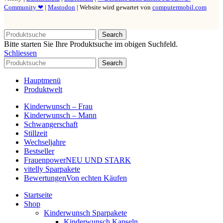
Community ❤
|
Mastodon
| Website wird gewartet von
computermobil.com
Search
Bitte starten Sie Ihre Produktsuche im obigen Suchfeld.
Schliessen
Search
Hauptmenü
Produktwelt
Kinderwunsch – Frau
Kinderwunsch – Mann
Schwangerschaft
Stillzeit
Wechseljahre
Bestseller
Frauenpower
NEU UND STARK
vitelly Sparpakete
Bewertungen
Von echten Käufen
Startseite
Shop
Kinderwunsch Sparpakete
Kinderwunsch Kapseln