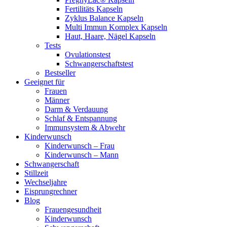
Fertilitäts Kapseln
Zyklus Balance Kapseln
Multi Immun Komplex Kapseln
Haut, Haare, Nägel Kapseln
Tests
Ovulationstest
Schwangerschaftstest
Bestseller
Geeignet für
Frauen
Männer
Darm & Verdauung
Schlaf & Entspannung
Immunsystem & Abwehr
Kinderwunsch
Kinderwunsch – Frau
Kinderwunsch – Mann
Schwangerschaft
Stillzeit
Wechseljahre
Eisprungrechner
Blog
Frauengesundheit
Kinderwunsch