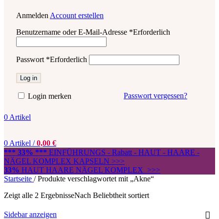
Anmelden
Account erstellen
Benutzername oder E-Mail-Adresse
*
Erforderlich
Passwort
*
Erforderlich
Log in
Passwort vergessen?
Login merken
0
Artikel
0
Artikel
/
0,00
€
*** 33% ***
EINFÜHRUNGS - Rabatt - HAUT - HAARE -
NÄGEL KOMPLEX KAPSELN >>>
33%
HAUT HAARE NÄGEL KOMPLEX >>>
Startseite
/
Produkte verschlagwortet mit „Akne“
Zeigt alle 2 Ergebnisse
Nach Beliebtheit sortiert
Sidebar anzeigen