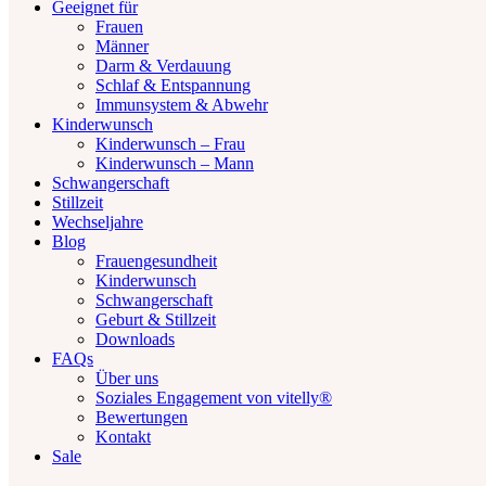
Geeignet für
Frauen
Männer
Darm & Verdauung
Schlaf & Entspannung
Immunsystem & Abwehr
Kinderwunsch
Kinderwunsch – Frau
Kinderwunsch – Mann
Schwangerschaft
Stillzeit
Wechseljahre
Blog
Frauengesundheit
Kinderwunsch
Schwangerschaft
Geburt & Stillzeit
Downloads
FAQs
Über uns
Soziales Engagement von vitelly®
Bewertungen
Kontakt
Sale