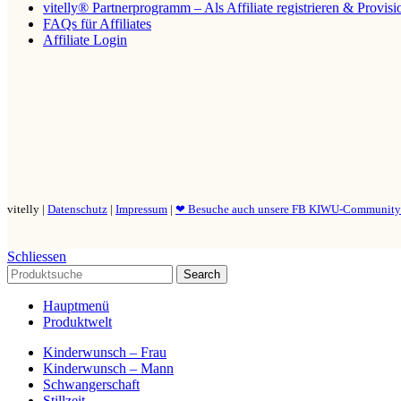
vitelly® Partnerprogramm – Als Affiliate registrieren & Provis
FAQs für Affiliates
Affiliate Login
vitelly |
Datenschutz
|
Impressum
|
❤ Besuche auch unsere FB KIWU-Communit
Schliessen
Search
Hauptmenü
Produktwelt
Kinderwunsch – Frau
Kinderwunsch – Mann
Schwangerschaft
Stillzeit