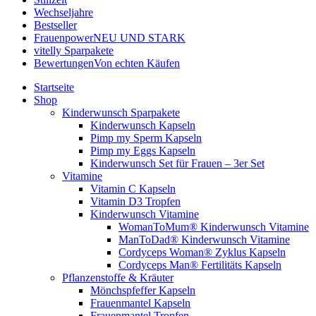
Wechseljahre
Bestseller
Frauenpower
NEU UND STARK
vitelly Sparpakete
Bewertungen
Von echten Käufen
Startseite
Shop
Kinderwunsch Sparpakete
Kinderwunsch Kapseln
Pimp my Sperm Kapseln
Pimp my Eggs Kapseln
Kinderwunsch Set für Frauen – 3er Set
Vitamine
Vitamin C Kapseln
Vitamin D3 Tropfen
Kinderwunsch Vitamine
WomanToMum® Kinderwunsch Vitamine
ManToDad® Kinderwunsch Vitamine
Cordyceps Woman® Zyklus Kapseln
Cordyceps Man® Fertilitäts Kapseln
Pflanzenstoffe & Kräuter
Mönchspfeffer Kapseln
Frauenmantel Kapseln
Frauenmantel Tropfen