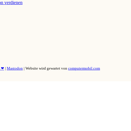
ion verdienen
y ❤
|
Mastodon
| Website wird gewartet von
computermobil.com