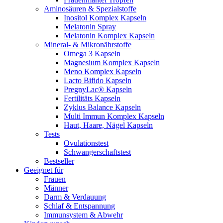
Aminosäuren & Spezialstoffe
Inositol Komplex Kapseln
Melatonin Spray
Melatonin Komplex Kapseln
Mineral- & Mikronährstoffe
Omega 3 Kapseln
Magnesium Komplex Kapseln
Meno Komplex Kapseln
Lacto Bifido Kapseln
PregnyLac® Kapseln
Fertilitäts Kapseln
Zyklus Balance Kapseln
Multi Immun Komplex Kapseln
Haut, Haare, Nägel Kapseln
Tests
Ovulationstest
Schwangerschaftstest
Bestseller
Geeignet für
Frauen
Männer
Darm & Verdauung
Schlaf & Entspannung
Immunsystem & Abwehr