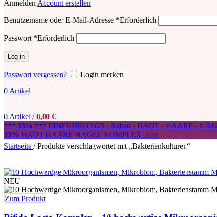
Anmelden
Account erstellen
Benutzername oder E-Mail-Adresse
*
Erforderlich
Passwort
*
Erforderlich
Log in
Passwort vergessen?
Login merken
0
Artikel
0
Artikel
/
0,00
€
*** 33% ***
EINFÜHRUNGS - Rabatt - HAUT - HAARE - N
33%
HAUT HAARE NÄGEL KOMPLEX >>>
Startseite
/
Produkte verschlagwortet mit „Bakterienkulturen“
NEU
Zum Produkt