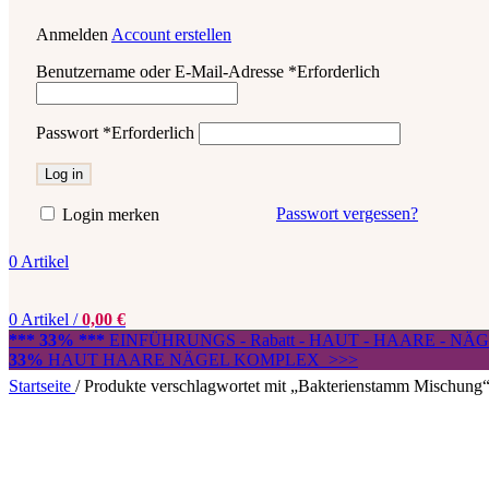
Anmelden
Account erstellen
Benutzername oder E-Mail-Adresse
*
Erforderlich
Passwort
*
Erforderlich
Log in
Passwort vergessen?
Login merken
0
Artikel
0
Artikel
/
0,00
€
*** 33% ***
EINFÜHRUNGS - Rabatt - HAUT - HAARE - N
33%
HAUT HAARE NÄGEL KOMPLEX >>>
Startseite
/
Produkte verschlagwortet mit „Bakterienstamm Mischung