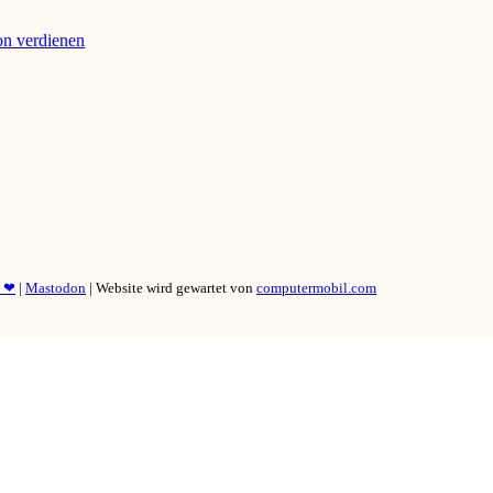
ion verdienen
y ❤
|
Mastodon
| Website wird gewartet von
computermobil.com