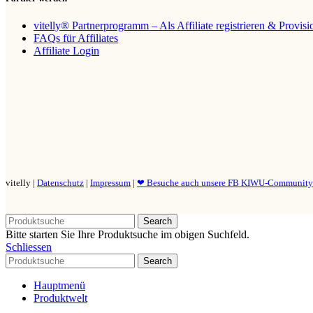
vitelly® Partnerprogramm – Als Affiliate registrieren & Provis
FAQs für Affiliates
Affiliate Login
vitelly |
Datenschutz
|
Impressum
|
❤ Besuche auch unsere FB KIWU-Communit
Search
Bitte starten Sie Ihre Produktsuche im obigen Suchfeld.
Schliessen
Search
Hauptmenü
Produktwelt