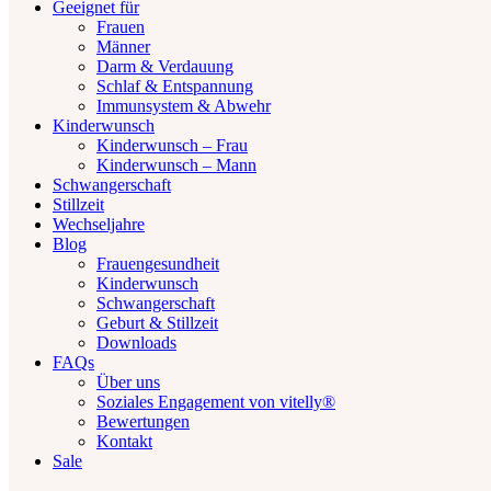
Geeignet für
Frauen
Männer
Darm & Verdauung
Schlaf & Entspannung
Immunsystem & Abwehr
Kinderwunsch
Kinderwunsch – Frau
Kinderwunsch – Mann
Schwangerschaft
Stillzeit
Wechseljahre
Blog
Frauengesundheit
Kinderwunsch
Schwangerschaft
Geburt & Stillzeit
Downloads
FAQs
Über uns
Soziales Engagement von vitelly®
Bewertungen
Kontakt
Sale