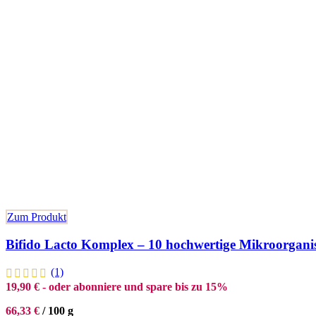
Zum Produkt
Bifido Lacto Komplex – 10 hochwertige Mikroorgan
(1)
19,90
€
- oder abonniere und spare bis zu 15%
66,33
€
/
100
g