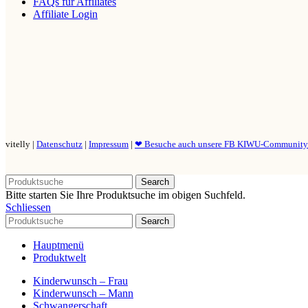
FAQs für Affiliates
Affiliate Login
vitelly |
Datenschutz
|
Impressum
|
❤ Besuche auch unsere FB KIWU-Communit
Search
Bitte starten Sie Ihre Produktsuche im obigen Suchfeld.
Schliessen
Search
Hauptmenü
Produktwelt
Kinderwunsch – Frau
Kinderwunsch – Mann
Schwangerschaft