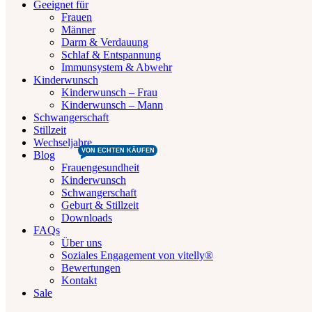
Geeignet für
Frauen
Männer
Darm & Verdauung
Schlaf & Entspannung
Immunsystem & Abwehr
Kinderwunsch
Kinderwunsch – Frau
Kinderwunsch – Mann
Schwangerschaft
Stillzeit
Wechseljahre
NEU UND STARK
VON ECHTEN KÄUFEN
Blog
Frauengesundheit
Kinderwunsch
Schwangerschaft
Geburt & Stillzeit
Downloads
FAQs
Über uns
Soziales Engagement von vitelly®
Bewertungen
Kontakt
Sale