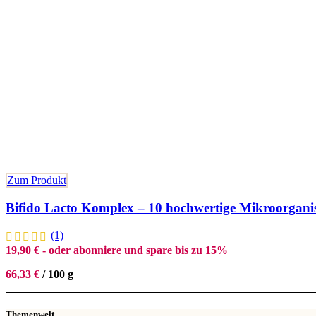
Zum Produkt
Bifido Lacto Komplex – 10 hochwertige Mikroorgan
(1)
19,90
€
- oder abonniere und spare bis zu 15%
66,33
€
/
100
g
Themenwelt