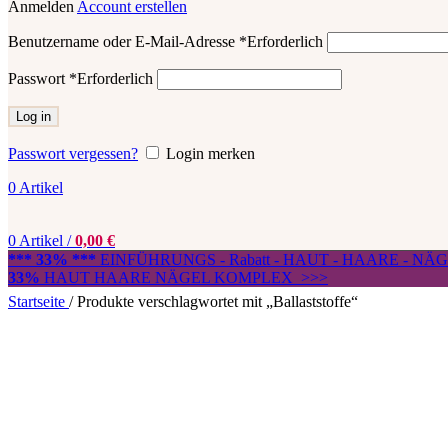
Anmelden
Account erstellen
Benutzername oder E-Mail-Adresse
*
Erforderlich
Passwort
*
Erforderlich
Log in
Passwort vergessen?
Login merken
0
Artikel
0
Artikel
/
0,00
€
*** 33% ***
EINFÜHRUNGS - Rabatt - HAUT - HAARE - N
33%
HAUT HAARE NÄGEL KOMPLEX >>>
Startseite
/
Produkte verschlagwortet mit „Ballaststoffe“