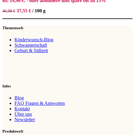
ist: 19,90 €.
- oder abonniere und spare bis zu 15%
37,55
€
/
100
g
46,98
€
Themenwelt
Kinderwunsch-Blog
Schwangerschaft
Geburt & Stillzeit
Infos
Blog
FAQ Fragen & Antworten
Kontakt
Über uns
Newsletter
Produktwelt