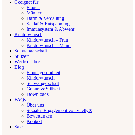
Geeignet für
Frauen
Männer
Darm & Verdauung
Schlaf & Entspannung
Immunsystem & Abwehr
Kinderwunsch
Kinderwunsch – Frau
Kinderwunsch – Mann
Schwangerschaft
Stillzeit
Wechseljahre
Blog
Frauengesundheit
Kinderwunsch
Schwangerschaft
Geburt & Stillzeit
Downloads
FAQs
Über uns
Soziales Engagement von vitelly®
Bewertungen
Kontakt
Sale