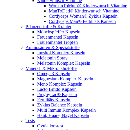
Kinderwunsch Vitamine
WomanToMum® Kinderwunsch Vitamine
ManToDad® Kinderwunsch Vitamine
Cordyceps Woman® Zyklus Kapseln
Cordyceps Man® Fertilitäts Kapseln
Pflanzenstoffe & Kräuter
Mönchspfeffer Kapseln
Frauenmantel Kapseln
Frauenmantel Tropfen
Aminosäuren & Spezialstoffe
Inositol Komplex Kapseln
Melatonin Spray
Melatonin Komplex Kapseln
Mineral- & Mikronährstoffe
Omega 3 Kapseln
Magnesium Komplex Kapseln
Meno Komplex Kapseln
Lacto Bifido Kapseln
PregnyLac® Kapseln
Fertilitäts Kapseln
Zyklus Balance Kapseln
Multi Immun Komplex Kapseln
Haut, Haare, Nägel Kapseln
Tests
Ovulationstest