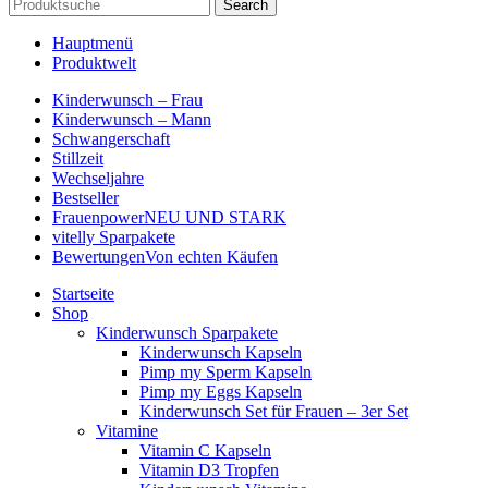
Search
Hauptmenü
Produktwelt
Kinderwunsch – Frau
Kinderwunsch – Mann
Schwangerschaft
Stillzeit
Wechseljahre
Bestseller
Frauenpower
NEU UND STARK
vitelly Sparpakete
Bewertungen
Von echten Käufen
Startseite
Shop
Kinderwunsch Sparpakete
Kinderwunsch Kapseln
Pimp my Sperm Kapseln
Pimp my Eggs Kapseln
Kinderwunsch Set für Frauen – 3er Set
Vitamine
Vitamin C Kapseln
Vitamin D3 Tropfen