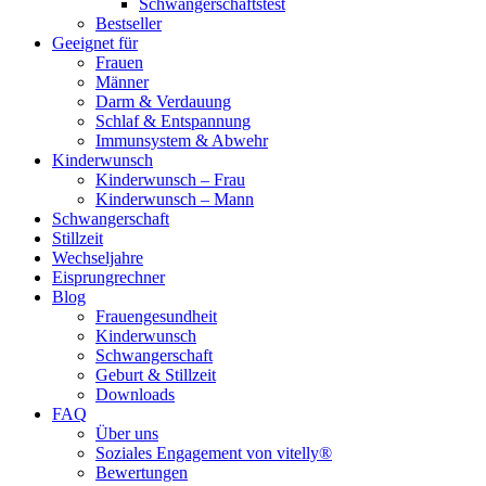
Schwangerschaftstest
Bestseller
Geeignet für
Frauen
Männer
Darm & Verdauung
Schlaf & Entspannung
Immunsystem & Abwehr
Kinderwunsch
Kinderwunsch – Frau
Kinderwunsch – Mann
Schwangerschaft
Stillzeit
Wechseljahre
Eisprungrechner
Blog
Frauengesundheit
Kinderwunsch
Schwangerschaft
Geburt & Stillzeit
Downloads
FAQ
Über uns
Soziales Engagement von vitelly®
Bewertungen