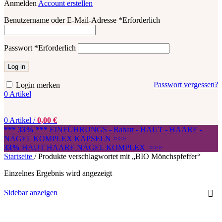
Anmelden
Account erstellen
Benutzername oder E-Mail-Adresse
*
Erforderlich
Passwort
*
Erforderlich
Log in
Passwort vergessen?
Login merken
0
Artikel
0
Artikel
/
0,00
€
*** 33% ***
EINFÜHRUNGS - Rabatt - HAUT - HAARE -
NÄGEL KOMPLEX KAPSELN >>>
33%
HAUT HAARE NÄGEL KOMPLEX >>>
Startseite
/
Produkte verschlagwortet mit „BIO Mönchspfeffer“
Einzelnes Ergebnis wird angezeigt
Sidebar anzeigen