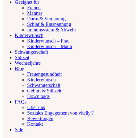
Geeignet für
Frauen
Männer
Darm & Verdauung
Schlaf & Entspannung
Immunsystem & Abwehr
Kinderwunsch
Kinderwunsch – Frau
Kinderwunsch – Mann
Schwangerschaft
Stillzeit
Wechseljahre
Blog
Frauengesundheit
Kinderwunsch
Schwangerschaft
Geburt & Stillzeit
Downloads
FAQs
Über uns
Soziales Engagement von vitelly®
Bewertungen
Kontakt
Sale