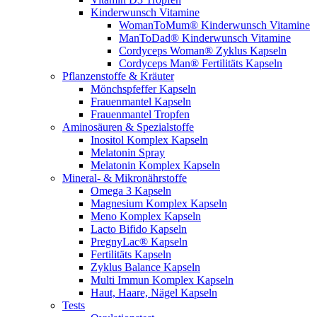
Kinderwunsch Vitamine
WomanToMum® Kinderwunsch Vitamine
ManToDad® Kinderwunsch Vitamine
Cordyceps Woman® Zyklus Kapseln
Cordyceps Man® Fertilitäts Kapseln
Pflanzenstoffe & Kräuter
Mönchspfeffer Kapseln
Frauenmantel Kapseln
Frauenmantel Tropfen
Aminosäuren & Spezialstoffe
Inositol Komplex Kapseln
Melatonin Spray
Melatonin Komplex Kapseln
Mineral- & Mikronährstoffe
Omega 3 Kapseln
Magnesium Komplex Kapseln
Meno Komplex Kapseln
Lacto Bifido Kapseln
PregnyLac® Kapseln
Fertilitäts Kapseln
Zyklus Balance Kapseln
Multi Immun Komplex Kapseln
Haut, Haare, Nägel Kapseln
Tests