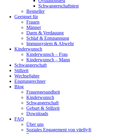
Ovulationstest
Schwangerschaftstest
Bestseller
Geeignet für
Frauen
Männer
Darm & Verdauung
Schlaf & Entspannung
Immunsystem & Abwehr
Kinderwunsch
Kinderwunsch – Frau
Kinderwunsch – Mann
Schwangerschaft
Stillzeit
Wechseljahre
Eisprungrechner
Blog
Frauengesundheit
Kinderwunsch
Schwangerschaft
Geburt & Stillzeit
Downloads
FAQ
Über uns
Soziales Engagement von vitelly®