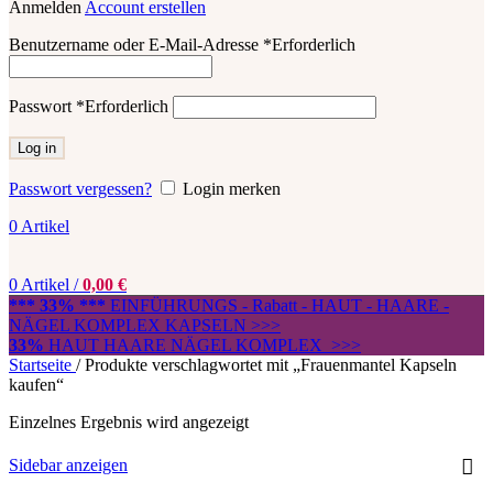
Anmelden
Account erstellen
Benutzername oder E-Mail-Adresse
*
Erforderlich
Passwort
*
Erforderlich
Log in
Passwort vergessen?
Login merken
0
Artikel
0
Artikel
/
0,00
€
*** 33% ***
EINFÜHRUNGS - Rabatt - HAUT - HAARE -
NÄGEL KOMPLEX KAPSELN >>>
33%
HAUT HAARE NÄGEL KOMPLEX >>>
Startseite
/
Produkte verschlagwortet mit „Frauenmantel Kapseln
kaufen“
Einzelnes Ergebnis wird angezeigt
Sidebar anzeigen