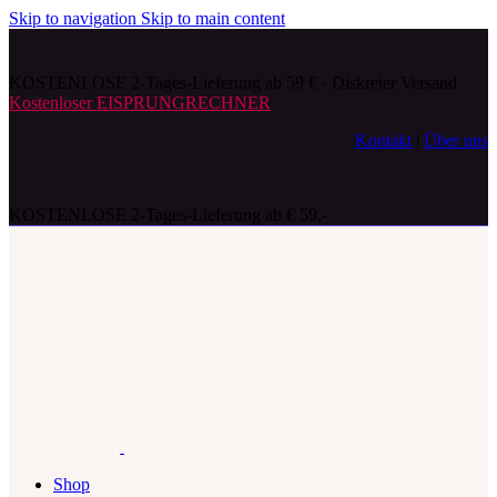
Skip to navigation
Skip to main content
KOSTENLOSE 2-Tages-Lieferung ab 59 € · Diskreter Versand
Kostenloser EISPRUNGRECHNER
Kontakt
|
Über uns
KOSTENLOSE 2-Tages-Lieferung ab € 59,-
Shop