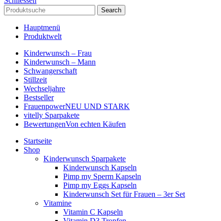
Schliessen
Search
Hauptmenü
Produktwelt
Kinderwunsch – Frau
Kinderwunsch – Mann
Schwangerschaft
Stillzeit
Wechseljahre
Bestseller
Frauenpower
NEU UND STARK
vitelly Sparpakete
Bewertungen
Von echten Käufen
Startseite
Shop
Kinderwunsch Sparpakete
Kinderwunsch Kapseln
Pimp my Sperm Kapseln
Pimp my Eggs Kapseln
Kinderwunsch Set für Frauen – 3er Set
Vitamine
Vitamin C Kapseln
Vitamin D3 Tropfen