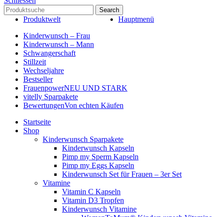
Schliessen
Search
Produktwelt
Hauptmenü
Kinderwunsch – Frau
Kinderwunsch – Mann
Schwangerschaft
Stillzeit
Wechseljahre
Bestseller
Frauenpower
NEU UND STARK
vitelly Sparpakete
Bewertungen
Von echten Käufen
Startseite
Shop
Kinderwunsch Sparpakete
Kinderwunsch Kapseln
Pimp my Sperm Kapseln
Pimp my Eggs Kapseln
Kinderwunsch Set für Frauen – 3er Set
Vitamine
Vitamin C Kapseln
Vitamin D3 Tropfen
Kinderwunsch Vitamine