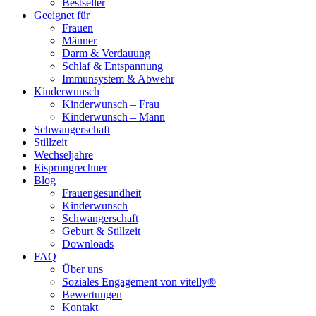
Bestseller
Geeignet für
Frauen
Männer
Darm & Verdauung
Schlaf & Entspannung
Immunsystem & Abwehr
Kinderwunsch
Kinderwunsch – Frau
Kinderwunsch – Mann
Schwangerschaft
Stillzeit
Wechseljahre
Eisprungrechner
Blog
Frauengesundheit
Kinderwunsch
Schwangerschaft
Geburt & Stillzeit
Downloads
FAQ
Über uns
Soziales Engagement von vitelly®
Bewertungen
Kontakt