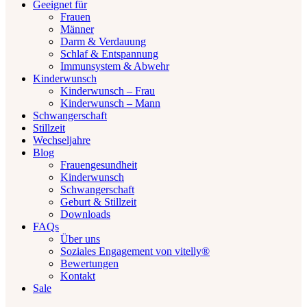
Geeignet für
Frauen
Männer
Darm & Verdauung
Schlaf & Entspannung
Immunsystem & Abwehr
Kinderwunsch
Kinderwunsch – Frau
Kinderwunsch – Mann
Schwangerschaft
Stillzeit
Wechseljahre
Blog
Frauengesundheit
Kinderwunsch
Schwangerschaft
Geburt & Stillzeit
Downloads
FAQs
Über uns
Soziales Engagement von vitelly®
Bewertungen
Kontakt
Sale