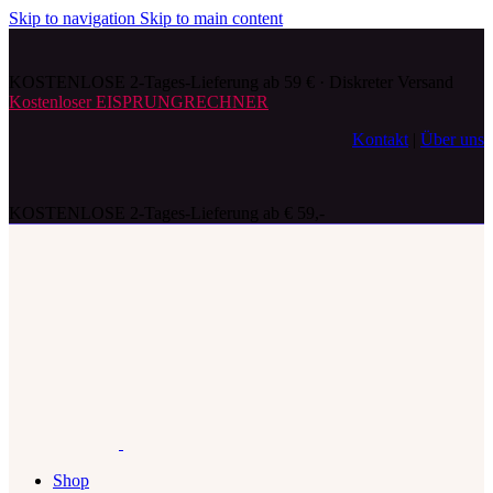
Skip to navigation
Skip to main content
KOSTENLOSE 2-Tages-Lieferung ab 59 € · Diskreter Versand
Kostenloser EISPRUNGRECHNER
Kontakt
|
Über uns
KOSTENLOSE 2-Tages-Lieferung ab € 59,-
Shop