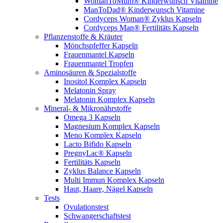
WomanToMum® Kinderwunsch Vitamine
ManToDad® Kinderwunsch Vitamine
Cordyceps Woman® Zyklus Kapseln
Cordyceps Man® Fertilitäts Kapseln
Pflanzenstoffe & Kräuter
Mönchspfeffer Kapseln
Frauenmantel Kapseln
Frauenmantel Tropfen
Aminosäuren & Spezialstoffe
Inositol Komplex Kapseln
Melatonin Spray
Melatonin Komplex Kapseln
Mineral- & Mikronährstoffe
Omega 3 Kapseln
Magnesium Komplex Kapseln
Meno Komplex Kapseln
Lacto Bifido Kapseln
PregnyLac® Kapseln
Fertilitäts Kapseln
Zyklus Balance Kapseln
Multi Immun Komplex Kapseln
Haut, Haare, Nägel Kapseln
Tests
Ovulationstest
Schwangerschaftstest