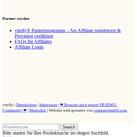
Partner werden
vitelly® Partnerprogramm – Als Affiliate registrieren &
Provision verdienen
FAQs für Affiliates
Affiliate Login
vitelly |
Datenschutz
|
Impressum
|
❤ Besuche auch unsere FB KIWU-
Community ❤
|
Mastodon
| Website wird gewartet von
computermobil.com
Search
Bitte starten Sie Ihre Produktsuche im obigen Suchfeld.