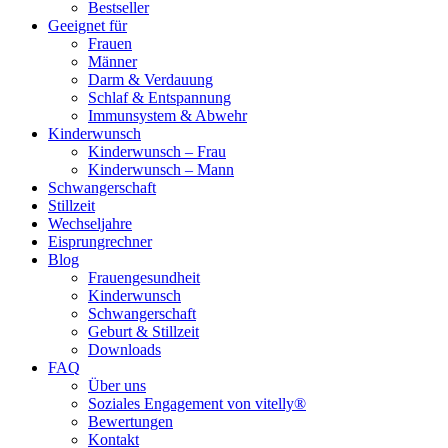
Bestseller
Geeignet für
Frauen
Männer
Darm & Verdauung
Schlaf & Entspannung
Immunsystem & Abwehr
Kinderwunsch
Kinderwunsch – Frau
Kinderwunsch – Mann
Schwangerschaft
Stillzeit
Wechseljahre
Eisprungrechner
Blog
Frauengesundheit
Kinderwunsch
Schwangerschaft
Geburt & Stillzeit
Downloads
FAQ
Über uns
Soziales Engagement von vitelly®
Bewertungen
Kontakt