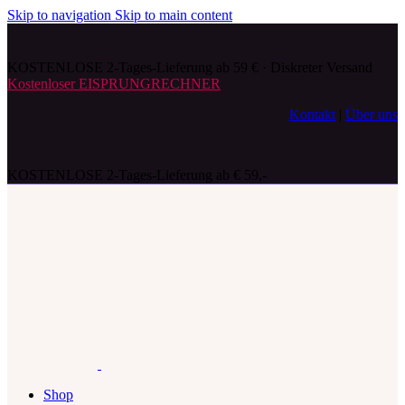
Skip to navigation
Skip to main content
KOSTENLOSE 2-Tages-Lieferung ab 59 € · Diskreter Versand
Kostenloser EISPRUNGRECHNER
Kontakt
|
Über uns
KOSTENLOSE 2-Tages-Lieferung ab € 59,-
Shop