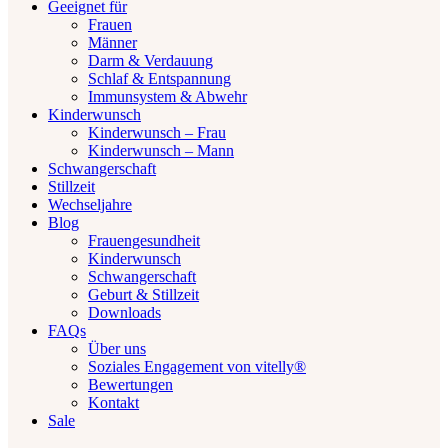
Geeignet für
Frauen
Männer
Darm & Verdauung
Schlaf & Entspannung
Immunsystem & Abwehr
Kinderwunsch
Kinderwunsch – Frau
Kinderwunsch – Mann
Schwangerschaft
Stillzeit
Wechseljahre
Blog
Frauengesundheit
Kinderwunsch
Schwangerschaft
Geburt & Stillzeit
Downloads
FAQs
Über uns
Soziales Engagement von vitelly®
Bewertungen
Kontakt
Sale