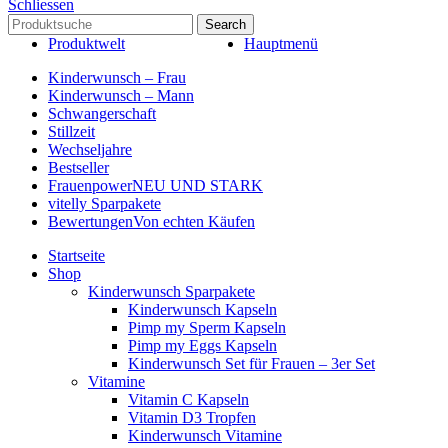
Schliessen
Search
Produktwelt
Hauptmenü
Kinderwunsch – Frau
Kinderwunsch – Mann
Schwangerschaft
Stillzeit
Wechseljahre
Bestseller
Frauenpower
NEU UND STARK
vitelly Sparpakete
Bewertungen
Von echten Käufen
Startseite
Shop
Kinderwunsch Sparpakete
Kinderwunsch Kapseln
Pimp my Sperm Kapseln
Pimp my Eggs Kapseln
Kinderwunsch Set für Frauen – 3er Set
Vitamine
Vitamin C Kapseln
Vitamin D3 Tropfen
Kinderwunsch Vitamine