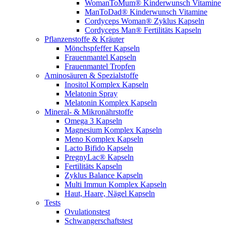
WomanToMum® Kinderwunsch Vitamine
ManToDad® Kinderwunsch Vitamine
Cordyceps Woman® Zyklus Kapseln
Cordyceps Man® Fertilitäts Kapseln
Pflanzenstoffe & Kräuter
Mönchspfeffer Kapseln
Frauenmantel Kapseln
Frauenmantel Tropfen
Aminosäuren & Spezialstoffe
Inositol Komplex Kapseln
Melatonin Spray
Melatonin Komplex Kapseln
Mineral- & Mikronährstoffe
Omega 3 Kapseln
Magnesium Komplex Kapseln
Meno Komplex Kapseln
Lacto Bifido Kapseln
PregnyLac® Kapseln
Fertilitäts Kapseln
Zyklus Balance Kapseln
Multi Immun Komplex Kapseln
Haut, Haare, Nägel Kapseln
Tests
Ovulationstest
Schwangerschaftstest