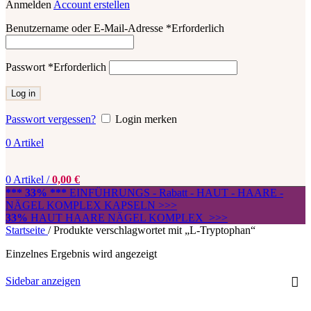
Anmelden
Account erstellen
Benutzername oder E-Mail-Adresse
*
Erforderlich
Passwort
*
Erforderlich
Log in
Passwort vergessen?
Login merken
0
Artikel
0
Artikel
/
0,00
€
*** 33% ***
EINFÜHRUNGS - Rabatt - HAUT - HAARE -
NÄGEL KOMPLEX KAPSELN >>>
33%
HAUT HAARE NÄGEL KOMPLEX >>>
Startseite
/
Produkte verschlagwortet mit „L-Tryptophan“
Einzelnes Ergebnis wird angezeigt
Sidebar anzeigen