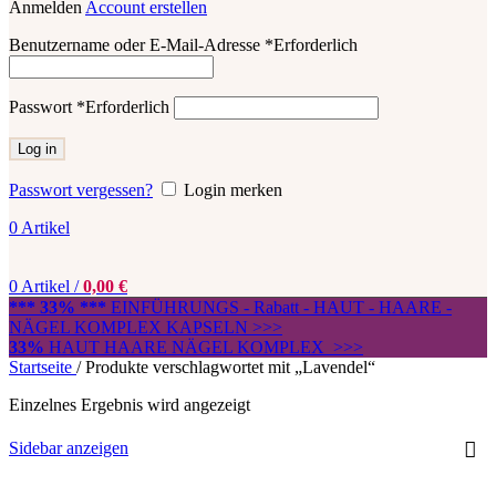
Anmelden
Account erstellen
Benutzername oder E-Mail-Adresse
*
Erforderlich
Passwort
*
Erforderlich
Log in
Passwort vergessen?
Login merken
0
Artikel
0
Artikel
/
0,00
€
*** 33% ***
EINFÜHRUNGS - Rabatt - HAUT - HAARE -
NÄGEL KOMPLEX KAPSELN >>>
33%
HAUT HAARE NÄGEL KOMPLEX >>>
Startseite
/
Produkte verschlagwortet mit „Lavendel“
Einzelnes Ergebnis wird angezeigt
Sidebar anzeigen