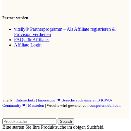
Partner werden
vitelly® Partnerprogramm – Als Affiliate registrieren &
Provision verdienen
FAQs für Affiliates
Affiliate Login
vitelly |
Datenschutz
|
Impressum
|
❤ Besuche auch unsere FB KIWU-
Community ❤
|
Mastodon
| Website wird gewartet von
computermobil.com
Search
Bitte starten Sie Ihre Produktsuche im obigen Suchfeld.