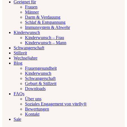
Geeignet für
Frauen
Männer
Darm & Verdauung
Schlaf & Entspannung
Immunsystem & Abwehr
Kinderwunsch
Kinderwunsch – Frau
Kinderwunsch – Mann
Schwangerschaft
Stillzeit
Wechseljahre
Blog
Frauengesundheit
Kinderwunsch
Schwangerschaft
Geburt & Stillzeit
Downloads
FAQs
Über uns
Soziales Engagement von vitelly®
Bewertungen
Kontakt
Sale