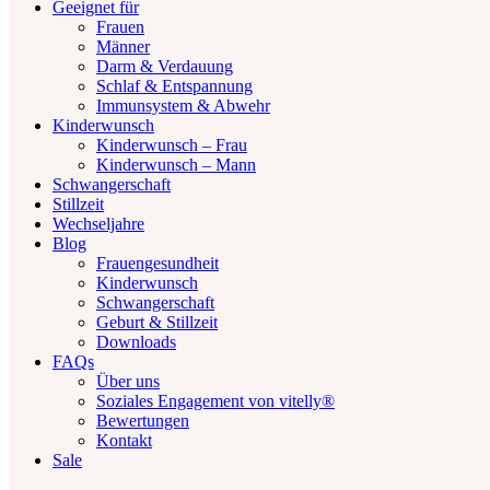
Geeignet für
Frauen
Männer
Darm & Verdauung
Schlaf & Entspannung
Immunsystem & Abwehr
Kinderwunsch
Kinderwunsch – Frau
Kinderwunsch – Mann
Schwangerschaft
Stillzeit
Wechseljahre
Blog
Frauengesundheit
Kinderwunsch
Schwangerschaft
Geburt & Stillzeit
Downloads
FAQs
Über uns
Soziales Engagement von vitelly®
Bewertungen
Kontakt
Sale