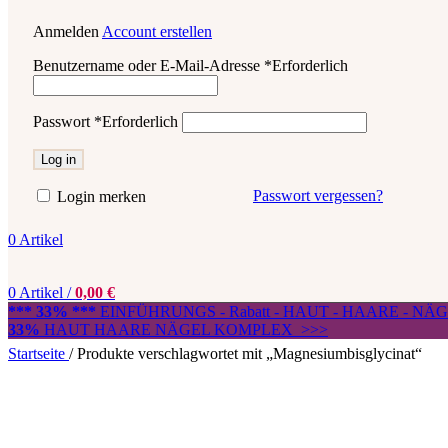
Anmelden
Account erstellen
Benutzername oder E-Mail-Adresse
*
Erforderlich
Passwort
*
Erforderlich
Log in
Passwort vergessen?
Login merken
0
Artikel
0
Artikel
/
0,00
€
*** 33% ***
EINFÜHRUNGS - Rabatt - HAUT - HAARE - N
33%
HAUT HAARE NÄGEL KOMPLEX >>>
Startseite
/
Produkte verschlagwortet mit „Magnesiumbisglycinat“