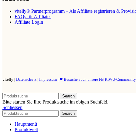
vitelly® Partnerprogramm – Als Affiliate registrieren & Provis
FAQs für Affiliates
Affiliate Login
vitelly |
Datenschutz
|
Impressum
|
❤ Besuche auch unsere FB KIWU-Communit
Search
Bitte starten Sie Ihre Produktsuche im obigen Suchfeld.
Schliessen
Search
Hauptmenü
Produktwelt