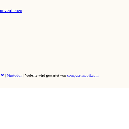
ion verdienen
y ❤
|
Mastodon
| Website wird gewartet von
computermobil.com