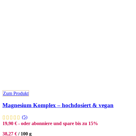
Zum Produkt
Magnesium Komplex – hochdosiert & vegan
(5)
19,90
€
- oder abonniere und spare bis zu 15%
38,27
€
/
100
g