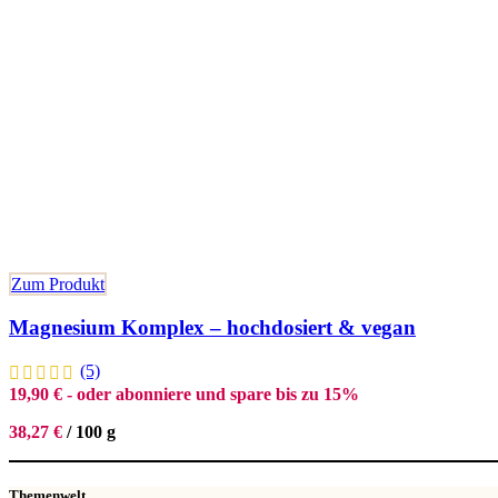
Zum Produkt
Magnesium Komplex – hochdosiert & vegan
(5)
19,90
€
- oder abonniere und spare bis zu 15%
38,27
€
/
100
g
Themenwelt