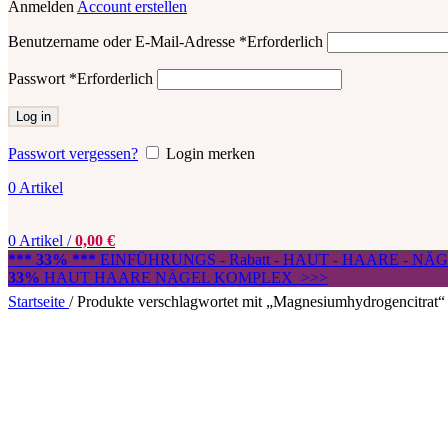
Anmelden
Account erstellen
Benutzername oder E-Mail-Adresse
*
Erforderlich
Passwort
*
Erforderlich
Log in
Passwort vergessen?
Login merken
0
Artikel
0
Artikel
/
0,00
€
*** 33% ***
EINFÜHRUNGS - Rabatt - HAUT - HAARE - N
33%
HAUT HAARE NÄGEL KOMPLEX >>>
Startseite
/
Produkte verschlagwortet mit „Magnesiumhydrogencitrat“