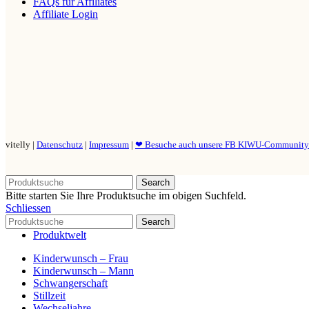
FAQs für Affiliates
Affiliate Login
vitelly |
Datenschutz
|
Impressum
|
❤ Besuche auch unsere FB KIWU-Communit
Search
Bitte starten Sie Ihre Produktsuche im obigen Suchfeld.
Schliessen
Search
Produktwelt
Kinderwunsch – Frau
Kinderwunsch – Mann
Schwangerschaft
Stillzeit
Wechseljahre