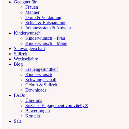
Geeignet für
Frauen
Männer
Darm & Verdauung
Schlaf & Entspannung
Immunsystem & Abwehr
Kinderwunsch
Kinderwunsch – Frau
Kinderwunsch – Mann
Schwangerschaft
Stillzeit
Wechseljahre
Blog
Frauengesundheit
Kinderwunsch
Schwangerschaft
Geburt & Stillzeit
Downloads
FAQs
Über uns
Soziales Engagement von vitelly®
Bewertungen
Kontakt
Sale