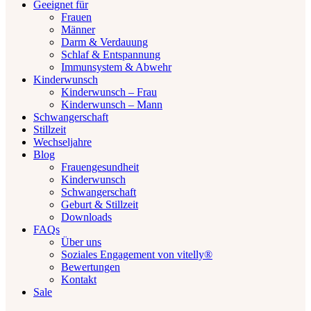
Geeignet für
Frauen
Männer
Darm & Verdauung
Schlaf & Entspannung
Immunsystem & Abwehr
Kinderwunsch
Kinderwunsch – Frau
Kinderwunsch – Mann
Schwangerschaft
Stillzeit
Wechseljahre
Blog
Frauengesundheit
Kinderwunsch
Schwangerschaft
Geburt & Stillzeit
Downloads
FAQs
Über uns
Soziales Engagement von vitelly®
Bewertungen
Kontakt
Sale