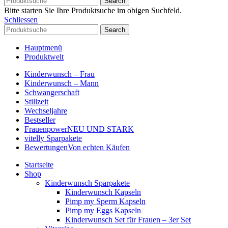
Search
Bitte starten Sie Ihre Produktsuche im obigen Suchfeld.
Schliessen
Search
Hauptmenü
Produktwelt
Kinderwunsch – Frau
Kinderwunsch – Mann
Schwangerschaft
Stillzeit
Wechseljahre
Bestseller
Frauenpower
NEU UND STARK
vitelly Sparpakete
Bewertungen
Von echten Käufen
Startseite
Shop
Kinderwunsch Sparpakete
Kinderwunsch Kapseln
Pimp my Sperm Kapseln
Pimp my Eggs Kapseln
Kinderwunsch Set für Frauen – 3er Set