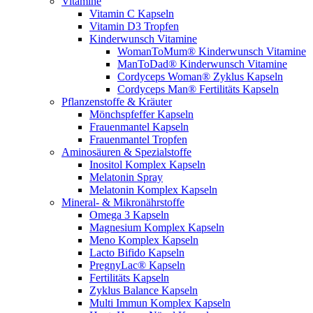
Vitamine
Vitamin C Kapseln
Vitamin D3 Tropfen
Kinderwunsch Vitamine
WomanToMum® Kinderwunsch Vitamine
ManToDad® Kinderwunsch Vitamine
Cordyceps Woman® Zyklus Kapseln
Cordyceps Man® Fertilitäts Kapseln
Pflanzenstoffe & Kräuter
Mönchspfeffer Kapseln
Frauenmantel Kapseln
Frauenmantel Tropfen
Aminosäuren & Spezialstoffe
Inositol Komplex Kapseln
Melatonin Spray
Melatonin Komplex Kapseln
Mineral- & Mikronährstoffe
Omega 3 Kapseln
Magnesium Komplex Kapseln
Meno Komplex Kapseln
Lacto Bifido Kapseln
PregnyLac® Kapseln
Fertilitäts Kapseln
Zyklus Balance Kapseln
Multi Immun Komplex Kapseln