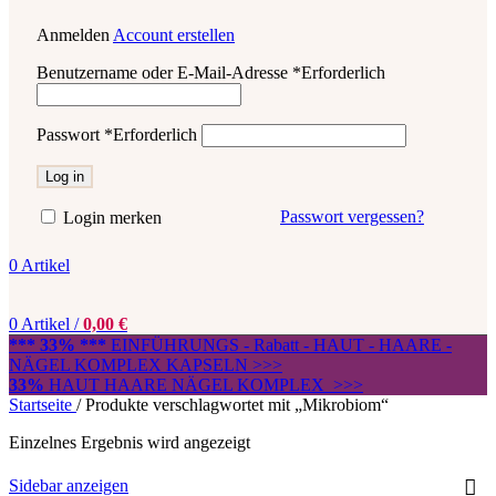
Anmelden
Account erstellen
Benutzername oder E-Mail-Adresse
*
Erforderlich
Passwort
*
Erforderlich
Log in
Passwort vergessen?
Login merken
0
Artikel
0
Artikel
/
0,00
€
*** 33% ***
EINFÜHRUNGS - Rabatt - HAUT - HAARE -
NÄGEL KOMPLEX KAPSELN >>>
33%
HAUT HAARE NÄGEL KOMPLEX >>>
Startseite
/
Produkte verschlagwortet mit „Mikrobiom“
Einzelnes Ergebnis wird angezeigt
Sidebar anzeigen