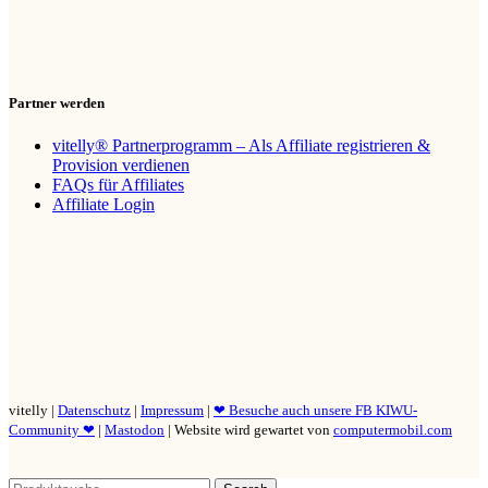
Partner werden
vitelly® Partnerprogramm – Als Affiliate registrieren &
Provision verdienen
FAQs für Affiliates
Affiliate Login
vitelly |
Datenschutz
|
Impressum
|
❤ Besuche auch unsere FB KIWU-
Community ❤
|
Mastodon
| Website wird gewartet von
computermobil.com