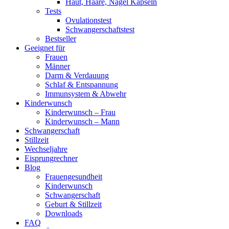
Haut, Haare, Nägel Kapseln
Tests
Ovulationstest
Schwangerschaftstest
Bestseller
Geeignet für
Frauen
Männer
Darm & Verdauung
Schlaf & Entspannung
Immunsystem & Abwehr
Kinderwunsch
Kinderwunsch – Frau
Kinderwunsch – Mann
Schwangerschaft
Stillzeit
Wechseljahre
Eisprungrechner
Blog
Frauengesundheit
Kinderwunsch
Schwangerschaft
Geburt & Stillzeit
Downloads
FAQ