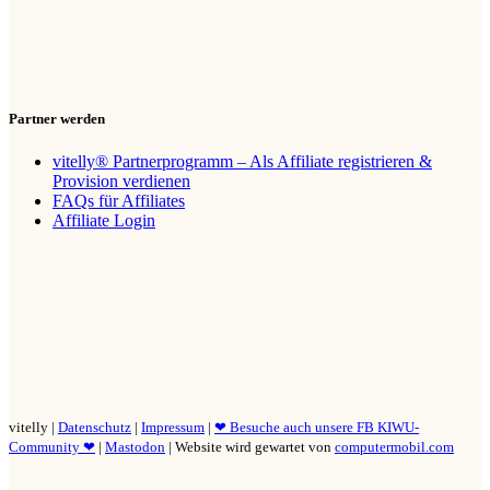
Partner werden
vitelly® Partnerprogramm – Als Affiliate registrieren &
Provision verdienen
FAQs für Affiliates
Affiliate Login
vitelly |
Datenschutz
|
Impressum
|
❤ Besuche auch unsere FB KIWU-
Community ❤
|
Mastodon
| Website wird gewartet von
computermobil.com