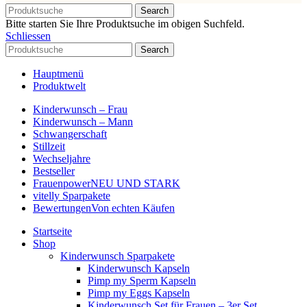
Search
Bitte starten Sie Ihre Produktsuche im obigen Suchfeld.
Schliessen
Search
Hauptmenü
Produktwelt
Kinderwunsch – Frau
Kinderwunsch – Mann
Schwangerschaft
Stillzeit
Wechseljahre
Bestseller
Frauenpower
NEU UND STARK
vitelly Sparpakete
Bewertungen
Von echten Käufen
Startseite
Shop
Kinderwunsch Sparpakete
Kinderwunsch Kapseln
Pimp my Sperm Kapseln
Pimp my Eggs Kapseln
Kinderwunsch Set für Frauen – 3er Set