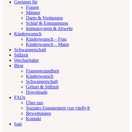
Geeignet für
Frauen
Männer
Darm & Verdauung
Schlaf & Entspannung
Immunsystem & Abwehr
Kinderwunsch
Kinderwunsch – Frau
Kinderwunsch – Mann
Schwangerschaft
Stillzeit
Wechseljahre
Blog
Frauengesundheit
Kinderwunsch
Schwangerschaft
Geburt & Stillzeit
Downloads
FAQs
Über uns
Soziales Engagement von vitelly®
Bewertungen
Kontakt
Sale