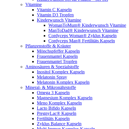
Vitamine
Vitamin C Kapseln
Vitamin D3 Tropfen
Kinderwunsch Vitamine
WomanToMum® Kinderwunsch Vitamine
ManToDad® Kinderwunsch Vitamine
Cordyceps Woman® Zyklus Kapseln
Cordyceps Man® Fertilitäts Kapseln
Pflanzenstoffe & Kräuter
Mönchspfeffer Kapseln
Frauenmantel Kapseln
Frauenmantel Tropfen
Aminosäuren & Spezialstoffe
Inositol Komplex Kapseln
Melatonin Spray
Melatonin Komplex Kapseln
Mineral- & Mikronährstoffe
Omega 3 Kapseln
Magnesium Komplex Kapseln
Meno Komplex Kapseln
Lacto Bifido Kapseln
PregnyLac® Kapseln
Fertilitäts Kapseln
Zyklus Balance Kapseln
Multi Immun Komplex Kapseln