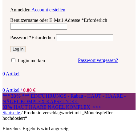
Anmelden
Account erstellen
Benutzername oder E-Mail-Adresse
*
Erforderlich
Passwort
*
Erforderlich
Log in
Passwort vergessen?
Login merken
0
Artikel
0
Artikel
/
0,00
€
*** 33% ***
EINFÜHRUNGS - Rabatt - HAUT - HAARE -
NÄGEL KOMPLEX KAPSELN >>>
33%
HAUT HAARE NÄGEL KOMPLEX >>>
Startseite
/
Produkte verschlagwortet mit „Mönchspfeffer
hochdosiert“
Einzelnes Ergebnis wird angezeigt