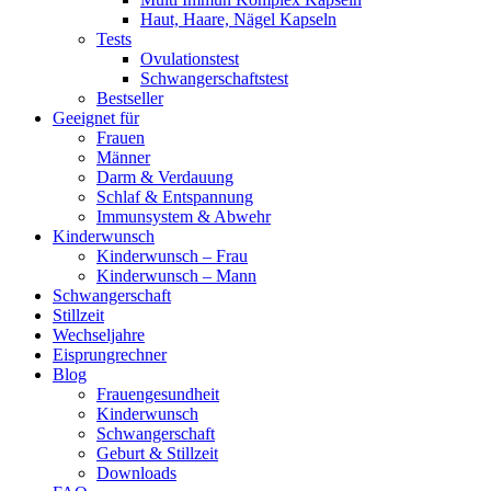
Haut, Haare, Nägel Kapseln
Tests
Ovulationstest
Schwangerschaftstest
Bestseller
Geeignet für
Frauen
Männer
Darm & Verdauung
Schlaf & Entspannung
Immunsystem & Abwehr
Kinderwunsch
Kinderwunsch – Frau
Kinderwunsch – Mann
Schwangerschaft
Stillzeit
Wechseljahre
Eisprungrechner
Blog
Frauengesundheit
Kinderwunsch
Schwangerschaft
Geburt & Stillzeit
Downloads