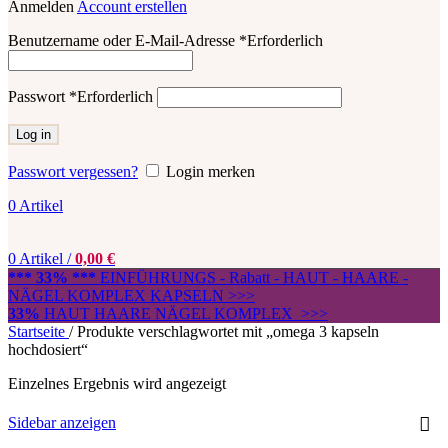
Anmelden
Account erstellen
Benutzername oder E-Mail-Adresse
*
Erforderlich
Passwort
*
Erforderlich
Log in
Passwort vergessen?
Login merken
0
Artikel
0
Artikel
/
0,00
€
*** 33% ***
EINFÜHRUNGS - Rabatt - HAUT - HAARE -
NÄGEL KOMPLEX KAPSELN >>>
33%
HAUT HAARE NÄGEL KOMPLEX >>>
Startseite
/
Produkte verschlagwortet mit „omega 3 kapseln
hochdosiert“
Einzelnes Ergebnis wird angezeigt
Sidebar anzeigen