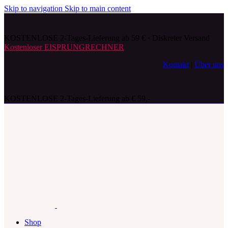
Skip to navigation
Skip to main content
KOSTENLOSE 2-Tages-Lieferung ab 59 € · Diskreter Versand
Kostenloser EISPRUNGRECHNER
Kontakt
|
Über uns
KOSTENLOSE 2-Tages-Lieferung ab € 59,-
Shop