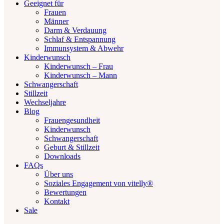
Geeignet für
Frauen
Männer
Darm & Verdauung
Schlaf & Entspannung
Immunsystem & Abwehr
Kinderwunsch
Kinderwunsch – Frau
Kinderwunsch – Mann
Schwangerschaft
Stillzeit
Wechseljahre
Blog
Frauengesundheit
Kinderwunsch
Schwangerschaft
Geburt & Stillzeit
Downloads
FAQs
Über uns
Soziales Engagement von vitelly®
Bewertungen
Kontakt
Sale