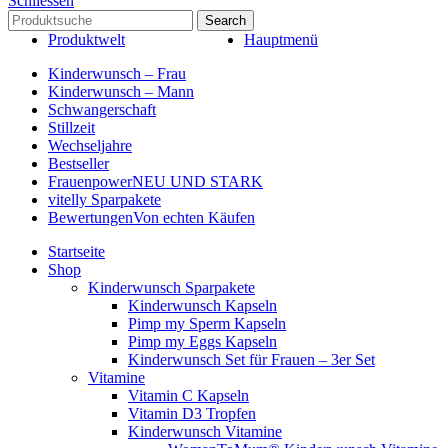
Schliessen
Search
Produktwelt
Hauptmenü
Kinderwunsch – Frau
Kinderwunsch – Mann
Schwangerschaft
Stillzeit
Wechseljahre
Bestseller
Frauenpower
NEU UND STARK
vitelly Sparpakete
Bewertungen
Von echten Käufen
Startseite
Shop
Kinderwunsch Sparpakete
Kinderwunsch Kapseln
Pimp my Sperm Kapseln
Pimp my Eggs Kapseln
Kinderwunsch Set für Frauen – 3er Set
Vitamine
Vitamin C Kapseln
Vitamin D3 Tropfen
Kinderwunsch Vitamine