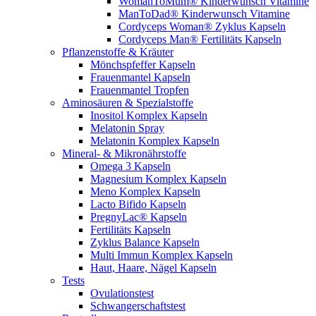
WomanToMum® Kinderwunsch Vitamine
ManToDad® Kinderwunsch Vitamine
Cordyceps Woman® Zyklus Kapseln
Cordyceps Man® Fertilitäts Kapseln
Pflanzenstoffe & Kräuter
Mönchspfeffer Kapseln
Frauenmantel Kapseln
Frauenmantel Tropfen
Aminosäuren & Spezialstoffe
Inositol Komplex Kapseln
Melatonin Spray
Melatonin Komplex Kapseln
Mineral- & Mikronährstoffe
Omega 3 Kapseln
Magnesium Komplex Kapseln
Meno Komplex Kapseln
Lacto Bifido Kapseln
PregnyLac® Kapseln
Fertilitäts Kapseln
Zyklus Balance Kapseln
Multi Immun Komplex Kapseln
Haut, Haare, Nägel Kapseln
Tests
Ovulationstest
Schwangerschaftstest