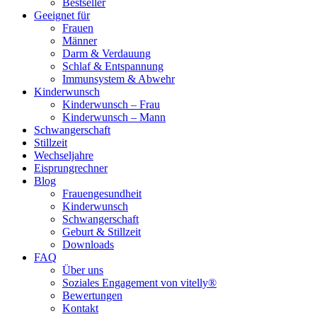
Bestseller
Geeignet für
Frauen
Männer
Darm & Verdauung
Schlaf & Entspannung
Immunsystem & Abwehr
Kinderwunsch
Kinderwunsch – Frau
Kinderwunsch – Mann
Schwangerschaft
Stillzeit
Wechseljahre
Eisprungrechner
Blog
Frauengesundheit
Kinderwunsch
Schwangerschaft
Geburt & Stillzeit
Downloads
FAQ
Über uns
Soziales Engagement von vitelly®
Bewertungen
Kontakt