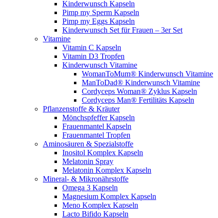
Kinderwunsch Kapseln
Pimp my Sperm Kapseln
Pimp my Eggs Kapseln
Kinderwunsch Set für Frauen – 3er Set
Vitamine
Vitamin C Kapseln
Vitamin D3 Tropfen
Kinderwunsch Vitamine
WomanToMum® Kinderwunsch Vitamine
ManToDad® Kinderwunsch Vitamine
Cordyceps Woman® Zyklus Kapseln
Cordyceps Man® Fertilitäts Kapseln
Pflanzenstoffe & Kräuter
Mönchspfeffer Kapseln
Frauenmantel Kapseln
Frauenmantel Tropfen
Aminosäuren & Spezialstoffe
Inositol Komplex Kapseln
Melatonin Spray
Melatonin Komplex Kapseln
Mineral- & Mikronährstoffe
Omega 3 Kapseln
Magnesium Komplex Kapseln
Meno Komplex Kapseln
Lacto Bifido Kapseln