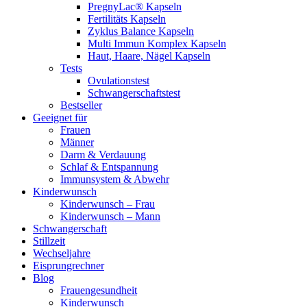
PregnyLac® Kapseln
Fertilitäts Kapseln
Zyklus Balance Kapseln
Multi Immun Komplex Kapseln
Haut, Haare, Nägel Kapseln
Tests
Ovulationstest
Schwangerschaftstest
Bestseller
Geeignet für
Frauen
Männer
Darm & Verdauung
Schlaf & Entspannung
Immunsystem & Abwehr
Kinderwunsch
Kinderwunsch – Frau
Kinderwunsch – Mann
Schwangerschaft
Stillzeit
Wechseljahre
Eisprungrechner
Blog
Frauengesundheit
Kinderwunsch