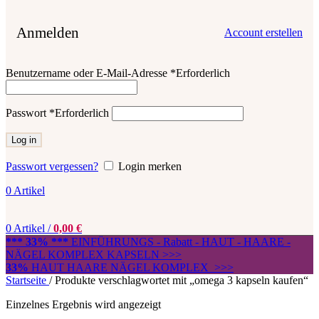
Anmelden
Account erstellen
Benutzername oder E-Mail-Adresse
*
Erforderlich
Passwort
*
Erforderlich
Log in
Passwort vergessen?
Login merken
0
Artikel
0
Artikel
/
0,00
€
*** 33% ***
EINFÜHRUNGS - Rabatt - HAUT - HAARE -
NÄGEL KOMPLEX KAPSELN >>>
33%
HAUT HAARE NÄGEL KOMPLEX >>>
Startseite
/
Produkte verschlagwortet mit „omega 3 kapseln kaufen“
Einzelnes Ergebnis wird angezeigt