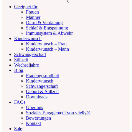
Geeignet für
Frauen
Männer
Darm & Verdauung
Schlaf & Entspannung
Immunsystem & Abwehr
Kinderwunsch
Kinderwunsch – Frau
Kinderwunsch – Mann
Schwangerschaft
Stillzeit
Wechseljahre
Blog
Frauengesundheit
Kinderwunsch
Schwangerschaft
Geburt & Stillzeit
Downloads
FAQs
Über uns
Soziales Engagement von vitelly®
Bewertungen
Kontakt
Sale