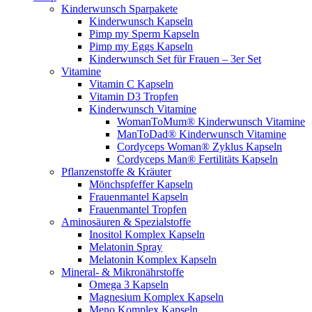
Kinderwunsch Sparpakete
Kinderwunsch Kapseln
Pimp my Sperm Kapseln
Pimp my Eggs Kapseln
Kinderwunsch Set für Frauen – 3er Set
Vitamine
Vitamin C Kapseln
Vitamin D3 Tropfen
Kinderwunsch Vitamine
WomanToMum® Kinderwunsch Vitamine
ManToDad® Kinderwunsch Vitamine
Cordyceps Woman® Zyklus Kapseln
Cordyceps Man® Fertilitäts Kapseln
Pflanzenstoffe & Kräuter
Mönchspfeffer Kapseln
Frauenmantel Kapseln
Frauenmantel Tropfen
Aminosäuren & Spezialstoffe
Inositol Komplex Kapseln
Melatonin Spray
Melatonin Komplex Kapseln
Mineral- & Mikronährstoffe
Omega 3 Kapseln
Magnesium Komplex Kapseln
Meno Komplex Kapseln