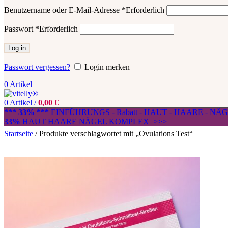
Benutzername oder E-Mail-Adresse
*
Erforderlich
Passwort
*
Erforderlich
Log in
Passwort vergessen?
Login merken
0
Artikel
0
Artikel
/
0,00
€
*** 33% ***
EINFÜHRUNGS - Rabatt - HAUT - HAARE - N
33%
HAUT HAARE NÄGEL KOMPLEX >>>
Startseite
/
Produkte verschlagwortet mit „Ovulations Test“