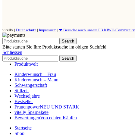
vitelly |
Datenschutz
|
Impressum
|
❤ Besuche auch unsere FB KIWU-Communit
Search
Bitte starten Sie Ihre Produktsuche im obigen Suchfeld.
Schliessen
Search
Produktwelt
Kinderwunsch – Frau
Kinderwunsch – Mann
Schwangerschaft
Stillzeit
Wechseljahre
Bestseller
Frauenpower
NEU UND STARK
vitelly Sparpakete
Bewertungen
Von echten Käufen
Startseite
Shop