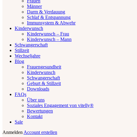
Frauen
Männer
Darm & Verdauung
Schlaf & Entspannung
Immunsystem & Abwehr
Kinderwunsch
Kinderwunsch – Frau
Kinderwunsch – Mann
Schwangerschaft
Stillzeit
Wechseljahre
Blog
Frauengesundheit
Kinderwunsch
Schwangerschaft
Geburt & Stillzeit
Downloads
FAQs
Über uns
Soziales Engagement von vitelly®
Bewertungen
Kontakt
Sale
Anmelden
Account erstellen