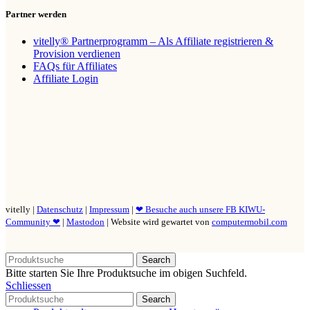
Partner werden
vitelly® Partnerprogramm – Als Affiliate registrieren &
Provision verdienen
FAQs für Affiliates
Affiliate Login
vitelly |
Datenschutz
|
Impressum
|
❤ Besuche auch unsere FB KIWU-
Community ❤
|
Mastodon
| Website wird gewartet von
computermobil.com
Search
Bitte starten Sie Ihre Produktsuche im obigen Suchfeld.
Schliessen
Search