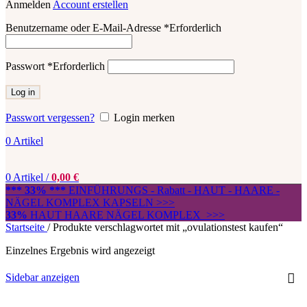
Anmelden
Account erstellen
Benutzername oder E-Mail-Adresse
*
Erforderlich
Passwort
*
Erforderlich
Log in
Passwort vergessen?
Login merken
0
Artikel
0
Artikel
/
0,00
€
*** 33% ***
EINFÜHRUNGS - Rabatt - HAUT - HAARE -
NÄGEL KOMPLEX KAPSELN >>>
33%
HAUT HAARE NÄGEL KOMPLEX >>>
Startseite
/
Produkte verschlagwortet mit „ovulationstest kaufen“
Einzelnes Ergebnis wird angezeigt
Sidebar anzeigen