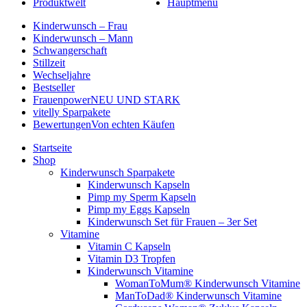
Produktwelt
Hauptmenü
Kinderwunsch – Frau
Kinderwunsch – Mann
Schwangerschaft
Stillzeit
Wechseljahre
Bestseller
Frauenpower
NEU UND STARK
vitelly Sparpakete
Bewertungen
Von echten Käufen
Startseite
Shop
Kinderwunsch Sparpakete
Kinderwunsch Kapseln
Pimp my Sperm Kapseln
Pimp my Eggs Kapseln
Kinderwunsch Set für Frauen – 3er Set
Vitamine
Vitamin C Kapseln
Vitamin D3 Tropfen
Kinderwunsch Vitamine
WomanToMum® Kinderwunsch Vitamine
ManToDad® Kinderwunsch Vitamine