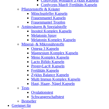
Cordyceps Woman® Zyklus Kapseln
Cordyceps Man® Fertilitäts Kapseln
Pflanzenstoffe & Kräuter
Mönchspfeffer Kapseln
Frauenmantel Kapseln
Frauenmantel Tropfen
Aminosäuren & Spezialstoffe
Inositol Komplex Kapseln
Melatonin Spray
Melatonin Komplex Kapseln
Mineral- & Mikronährstoffe
Omega 3 Kapseln
Magnesium Komplex Kapseln
Meno Komplex Kapseln
Lacto Bifido Kapseln
PregnyLac® Kapseln
Fertilitäts Kapseln
Zyklus Balance Kapseln
Multi Immun Komplex Kapseln
Haut, Haare, Nägel Kapseln
Tests
Ovulationstest
Schwangerschaftstest
Bestseller
Geeignet für