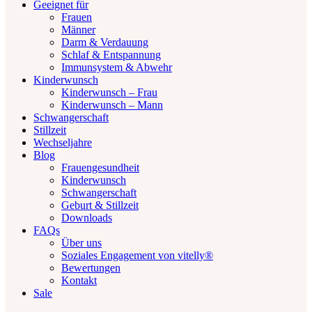
Geeignet für
Frauen
Männer
Darm & Verdauung
Schlaf & Entspannung
Immunsystem & Abwehr
Kinderwunsch
Kinderwunsch – Frau
Kinderwunsch – Mann
Schwangerschaft
Stillzeit
Wechseljahre
Blog
Frauengesundheit
Kinderwunsch
Schwangerschaft
Geburt & Stillzeit
Downloads
FAQs
Über uns
Soziales Engagement von vitelly®
Bewertungen
Kontakt
Sale