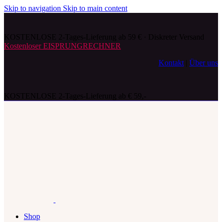
Skip to navigation
Skip to main content
KOSTENLOSE 2-Tages-Lieferung ab 59 € · Diskreter Versand
Kostenloser EISPRUNGRECHNER
Kontakt
|
Über uns
KOSTENLOSE 2-Tages-Lieferung ab € 59,-
Shop