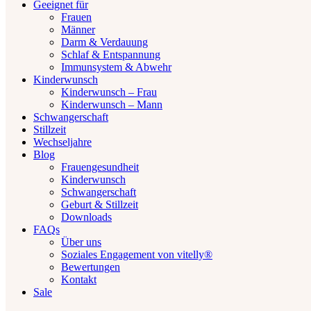
Geeignet für
Frauen
Männer
Darm & Verdauung
Schlaf & Entspannung
Immunsystem & Abwehr
Kinderwunsch
Kinderwunsch – Frau
Kinderwunsch – Mann
Schwangerschaft
Stillzeit
Wechseljahre
Blog
Frauengesundheit
Kinderwunsch
Schwangerschaft
Geburt & Stillzeit
Downloads
FAQs
Über uns
Soziales Engagement von vitelly®
Bewertungen
Kontakt
Sale