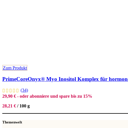
Zum Produkt
PrimeCoreOnyx® Myo Inositol Komplex für hormonel
(34)
29,90
€
- oder abonniere und spare bis zu 15%
28,21
€
/
100
g
Themenwelt