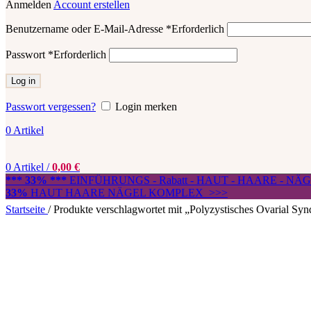
Anmelden
Account erstellen
Benutzername oder E-Mail-Adresse
*
Erforderlich
Passwort
*
Erforderlich
Log in
Passwort vergessen?
Login merken
0
Artikel
0
Artikel
/
0,00
€
*** 33% ***
EINFÜHRUNGS - Rabatt - HAUT - HAARE - N
33%
HAUT HAARE NÄGEL KOMPLEX >>>
Startseite
/
Produkte verschlagwortet mit „Polyzystisches Ovarial Sy