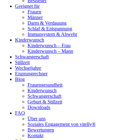
Bestseller
Geeignet für
Frauen
Männer
Darm & Verdauung
Schlaf & Entspannung
Immunsystem & Abwehr
Kinderwunsch
Kinderwunsch – Frau
Kinderwunsch – Mann
Schwangerschaft
Stillzeit
Wechseljahre
Eisprungrechner
Blog
Frauengesundheit
Kinderwunsch
Schwangerschaft
Geburt & Stillzeit
Downloads
FAQ
Über uns
Soziales Engagement von vitelly®
Bewertungen
Kontakt