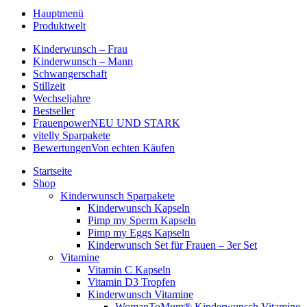
Hauptmenü
Produktwelt
Kinderwunsch – Frau
Kinderwunsch – Mann
Schwangerschaft
Stillzeit
Wechseljahre
Bestseller
Frauenpower
NEU UND STARK
vitelly Sparpakete
Bewertungen
Von echten Käufen
Startseite
Shop
Kinderwunsch Sparpakete
Kinderwunsch Kapseln
Pimp my Sperm Kapseln
Pimp my Eggs Kapseln
Kinderwunsch Set für Frauen – 3er Set
Vitamine
Vitamin C Kapseln
Vitamin D3 Tropfen
Kinderwunsch Vitamine
WomanToMum® Kinderwunsch Vitamine