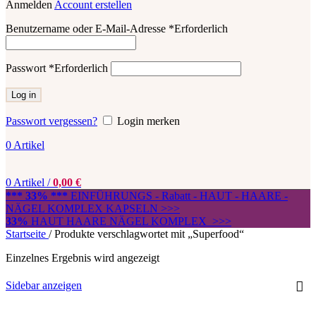
Anmelden
Account erstellen
Benutzername oder E-Mail-Adresse
*
Erforderlich
Passwort
*
Erforderlich
Log in
Passwort vergessen?
Login merken
0
Artikel
0
Artikel
/
0,00
€
*** 33% ***
EINFÜHRUNGS - Rabatt - HAUT - HAARE -
NÄGEL KOMPLEX KAPSELN >>>
33%
HAUT HAARE NÄGEL KOMPLEX >>>
Startseite
/
Produkte verschlagwortet mit „Superfood“
Einzelnes Ergebnis wird angezeigt
Sidebar anzeigen