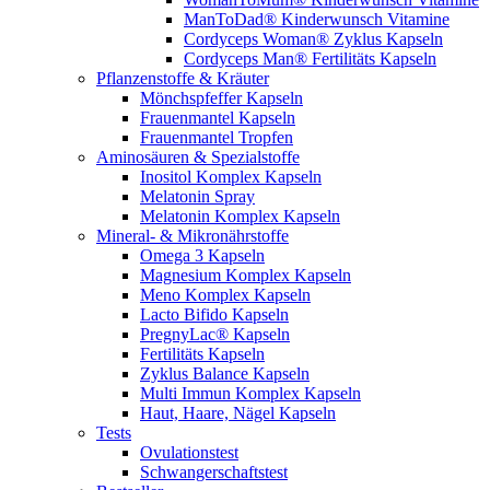
ManToDad® Kinderwunsch Vitamine
Cordyceps Woman® Zyklus Kapseln
Cordyceps Man® Fertilitäts Kapseln
Pflanzenstoffe & Kräuter
Mönchspfeffer Kapseln
Frauenmantel Kapseln
Frauenmantel Tropfen
Aminosäuren & Spezialstoffe
Inositol Komplex Kapseln
Melatonin Spray
Melatonin Komplex Kapseln
Mineral- & Mikronährstoffe
Omega 3 Kapseln
Magnesium Komplex Kapseln
Meno Komplex Kapseln
Lacto Bifido Kapseln
PregnyLac® Kapseln
Fertilitäts Kapseln
Zyklus Balance Kapseln
Multi Immun Komplex Kapseln
Haut, Haare, Nägel Kapseln
Tests
Ovulationstest
Schwangerschaftstest