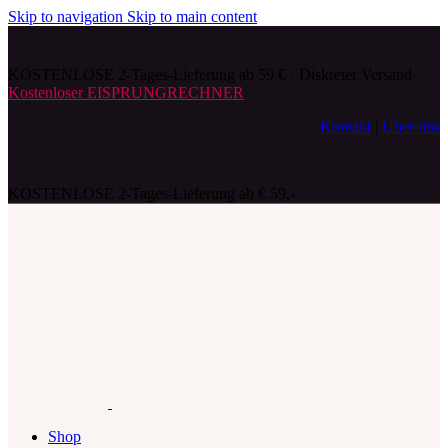
Skip to navigation
Skip to main content
KOSTENLOSE 2-Tages-Lieferung ab 59 € · Diskreter Versand
Kostenloser EISPRUNGRECHNER
Kontakt
|
Über uns
KOSTENLOSE 2-Tages-Lieferung ab € 59,-
Shop