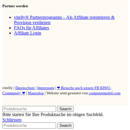
Partner werden
vitelly® Partnerprogramm – Als Affiliate registrieren &
Provision verdienen
FAQs für Affiliates
Affiliate Login
vitelly |
Datenschutz
|
Impressum
|
❤ Besuche auch unsere FB KIWU-
Community ❤
|
Mastodon
| Website wird gewartet von
computermobil.com
Search
Bitte starten Sie Ihre Produktsuche im obigen Suchfeld.
Schliessen
Search