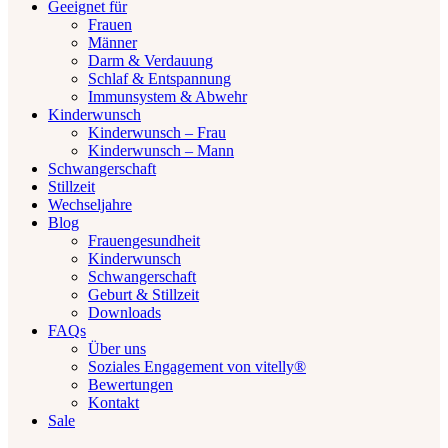
Geeignet für
Frauen
Männer
Darm & Verdauung
Schlaf & Entspannung
Immunsystem & Abwehr
Kinderwunsch
Kinderwunsch – Frau
Kinderwunsch – Mann
Schwangerschaft
Stillzeit
Wechseljahre
Blog
Frauengesundheit
Kinderwunsch
Schwangerschaft
Geburt & Stillzeit
Downloads
FAQs
Über uns
Soziales Engagement von vitelly®
Bewertungen
Kontakt
Sale