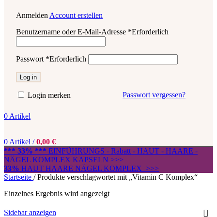
Anmelden
Account erstellen
Benutzername oder E-Mail-Adresse
*
Erforderlich
Passwort
*
Erforderlich
Log in
Passwort vergessen?
Login merken
0
Artikel
0
Artikel
/
0,00
€
*** 33% ***
EINFÜHRUNGS - Rabatt - HAUT - HAARE -
NÄGEL KOMPLEX KAPSELN >>>
33%
HAUT HAARE NÄGEL KOMPLEX >>>
Startseite
/
Produkte verschlagwortet mit „Vitamin C Komplex“
Einzelnes Ergebnis wird angezeigt
Sidebar anzeigen