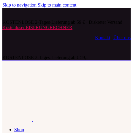
Skip to navigation
Skip to main content
KOSTENLOSE 2-Tages-Lieferung ab 59 € · Diskreter Versand
Kostenloser EISPRUNGRECHNER
Kontakt
|
Über uns
KOSTENLOSE 2-Tages-Lieferung ab € 59,-
Shop