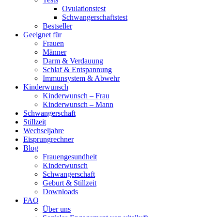
Ovulationstest
Schwangerschaftstest
Bestseller
Geeignet für
Frauen
Männer
Darm & Verdauung
Schlaf & Entspannung
Immunsystem & Abwehr
Kinderwunsch
Kinderwunsch – Frau
Kinderwunsch – Mann
Schwangerschaft
Stillzeit
Wechseljahre
Eisprungrechner
Blog
Frauengesundheit
Kinderwunsch
Schwangerschaft
Geburt & Stillzeit
Downloads
FAQ
Über uns