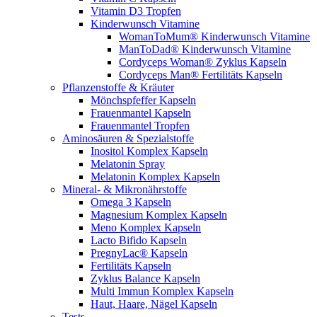
Vitamin D3 Tropfen
Kinderwunsch Vitamine
WomanToMum® Kinderwunsch Vitamine
ManToDad® Kinderwunsch Vitamine
Cordyceps Woman® Zyklus Kapseln
Cordyceps Man® Fertilitäts Kapseln
Pflanzenstoffe & Kräuter
Mönchspfeffer Kapseln
Frauenmantel Kapseln
Frauenmantel Tropfen
Aminosäuren & Spezialstoffe
Inositol Komplex Kapseln
Melatonin Spray
Melatonin Komplex Kapseln
Mineral- & Mikronährstoffe
Omega 3 Kapseln
Magnesium Komplex Kapseln
Meno Komplex Kapseln
Lacto Bifido Kapseln
PregnyLac® Kapseln
Fertilitäts Kapseln
Zyklus Balance Kapseln
Multi Immun Komplex Kapseln
Haut, Haare, Nägel Kapseln
Tests