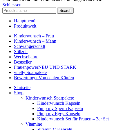
Schliessen
Search
Hauptmenü
Produktwelt
Kinderwunsch – Frau
Kinderwunsch – Mann
Schwangerschaft
Stillzeit
Wechseljahre
Bestseller
Frauenpower
NEU UND STARK
vitelly Sparpakete
Bewertungen
Von echten Käufen
Startseite
Shop
Kinderwunsch Sparpakete
Kinderwunsch Kapseln
Pimp my Sperm Kapseln
Pimp my Eggs Kapseln
Kinderwunsch Set für Frauen – 3er Set
Vitamine
Vitamin C Kapseln