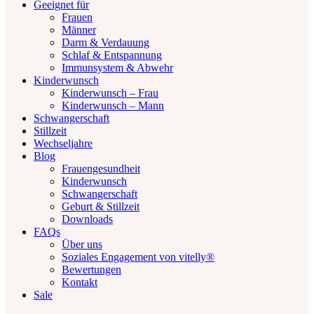
Geeignet für
Frauen
Männer
Darm & Verdauung
Schlaf & Entspannung
Immunsystem & Abwehr
Kinderwunsch
Kinderwunsch – Frau
Kinderwunsch – Mann
Schwangerschaft
Stillzeit
Wechseljahre
Blog
Frauengesundheit
Kinderwunsch
Schwangerschaft
Geburt & Stillzeit
Downloads
FAQs
Über uns
Soziales Engagement von vitelly®
Bewertungen
Kontakt
Sale