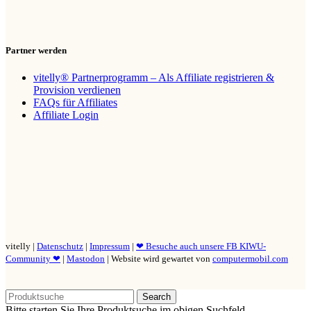
Partner werden
vitelly® Partnerprogramm – Als Affiliate registrieren &
Provision verdienen
FAQs für Affiliates
Affiliate Login
vitelly |
Datenschutz
|
Impressum
|
❤ Besuche auch unsere FB KIWU-
Community ❤
|
Mastodon
| Website wird gewartet von
computermobil.com
Search
Bitte starten Sie Ihre Produktsuche im obigen Suchfeld.