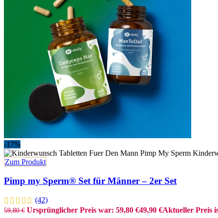
-17%
Zum Produkt
Pimp my Sperm® Set für Männer – 2er Set
(42)
Ursprünglicher Preis war: 59,80 €
49,90
€
Aktueller Preis is
59,80
€