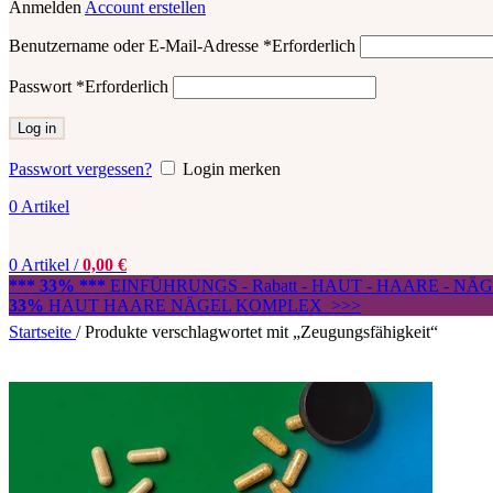
Anmelden
Account erstellen
Benutzername oder E-Mail-Adresse
*
Erforderlich
Passwort
*
Erforderlich
Log in
Passwort vergessen?
Login merken
0
Artikel
0
Artikel
/
0,00
€
*** 33% ***
EINFÜHRUNGS - Rabatt - HAUT - HAARE - N
33%
HAUT HAARE NÄGEL KOMPLEX >>>
Startseite
/
Produkte verschlagwortet mit „Zeugungsfähigkeit“