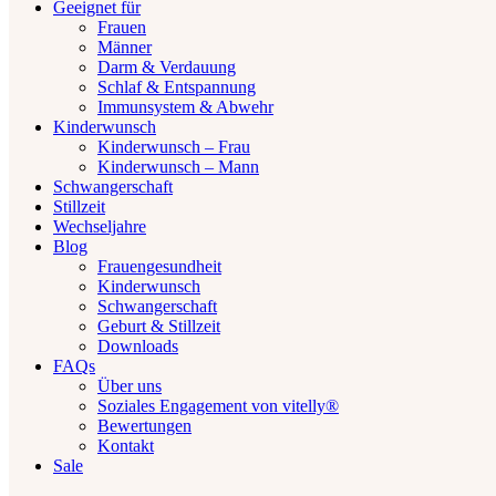
Geeignet für
Frauen
Männer
Darm & Verdauung
Schlaf & Entspannung
Immunsystem & Abwehr
Kinderwunsch
Kinderwunsch – Frau
Kinderwunsch – Mann
Schwangerschaft
Stillzeit
Wechseljahre
Blog
Frauengesundheit
Kinderwunsch
Schwangerschaft
Geburt & Stillzeit
Downloads
FAQs
Über uns
Soziales Engagement von vitelly®
Bewertungen
Kontakt
Sale