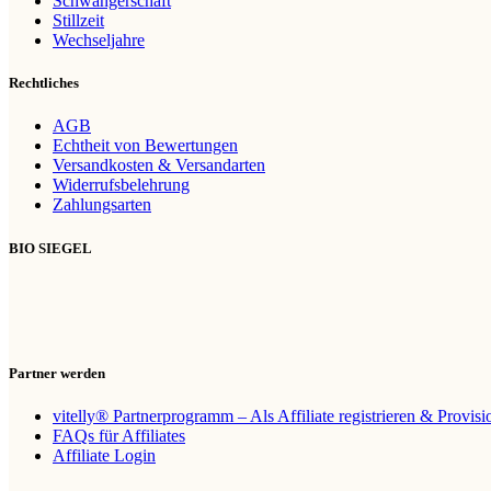
Schwangerschaft
Stillzeit
Wechseljahre
Rechtliches
AGB
Echtheit von Bewertungen
Versandkosten & Versandarten
Widerrufsbelehrung
Zahlungsarten
BIO SIEGEL
Partner werden
vitelly® Partnerprogramm – Als Affiliate registrieren & Provis
FAQs für Affiliates
Affiliate Login