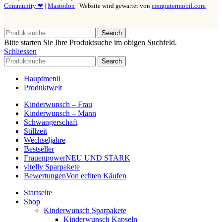
Community ❤
|
Mastodon
| Website wird gewartet von
computermobil.com
Search
Bitte starten Sie Ihre Produktsuche im obigen Suchfeld.
Schliessen
Search
Hauptmenü
Produktwelt
Kinderwunsch – Frau
Kinderwunsch – Mann
Schwangerschaft
Stillzeit
Wechseljahre
Bestseller
Frauenpower
NEU UND STARK
vitelly Sparpakete
Bewertungen
Von echten Käufen
Startseite
Shop
Kinderwunsch Sparpakete
Kinderwunsch Kapseln