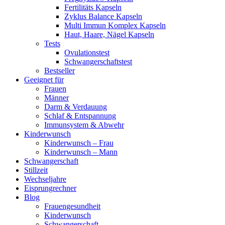
Fertilitäts Kapseln
Zyklus Balance Kapseln
Multi Immun Komplex Kapseln
Haut, Haare, Nägel Kapseln
Tests
Ovulationstest
Schwangerschaftstest
Bestseller
Geeignet für
Frauen
Männer
Darm & Verdauung
Schlaf & Entspannung
Immunsystem & Abwehr
Kinderwunsch
Kinderwunsch – Frau
Kinderwunsch – Mann
Schwangerschaft
Stillzeit
Wechseljahre
Eisprungrechner
Blog
Frauengesundheit
Kinderwunsch
Schwangerschaft