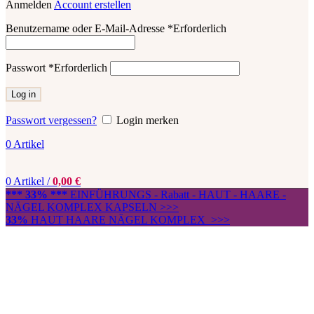
Anmelden
Account erstellen
Benutzername oder E-Mail-Adresse
*
Erforderlich
Passwort
*
Erforderlich
Log in
Passwort vergessen?
Login merken
0
Artikel
0
Artikel
/
0,00
€
*** 33% ***
EINFÜHRUNGS - Rabatt - HAUT - HAARE -
NÄGEL KOMPLEX KAPSELN >>>
33%
HAUT HAARE NÄGEL KOMPLEX >>>