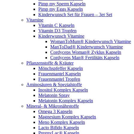
Pimp my Sperm Kapseln
Pimp my Eggs Kapseln
Kinderwunsch Set für Frauen – 3er Set
Vitamine
Vitamin C Kapseln
Vitamin D3 Tropfen
Kinderwunsch Vitamine
WomanToMum® Kinderwunsch Vitamine
ManToDad® Kinderwunsch Vitamine
Cordyceps Woman® Zyklus Kapseln
Cordyceps Man® Fertilitäts Kapseln
Pflanzenstoffe & Kräuter
Mönchspfeffer Kapseln
Frauenmantel Kapseln
Frauenmantel Tropfen
Aminosäuren & Spezialstoffe
Inositol Komplex Kapseln
Melatonin Spray
Melatonin Komplex Kapseln
Mineral- & Mikronährstoffe
Omega 3 Kapseln
Magnesium Komplex Kapseln
Meno Komplex Kapseln
Lacto Bifido Kapseln
PregnyLac® Kapseln