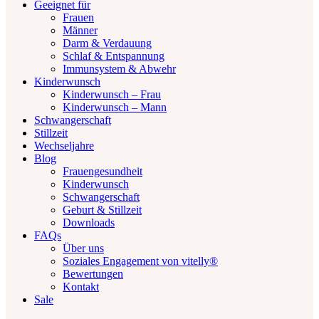
Geeignet für
Frauen
Männer
Darm & Verdauung
Schlaf & Entspannung
Immunsystem & Abwehr
Kinderwunsch
Kinderwunsch – Frau
Kinderwunsch – Mann
Schwangerschaft
Stillzeit
Wechseljahre
Blog
Frauengesundheit
Kinderwunsch
Schwangerschaft
Geburt & Stillzeit
Downloads
FAQs
Über uns
Soziales Engagement von vitelly®
Bewertungen
Kontakt
Sale