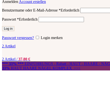
Anmelden
Account erstellen
Benutzername oder E-Mail-Adresse
*
Erforderlich
Passwort
*
Erforderlich
Log in
Passwort vergessen?
Login merken
2
Artikel
2
Artikel
/
37,80
€
*** 33% ***
EINFÜHRUNGS - Rabatt - HAUT - HAARE - N
33%
HAUT HAARE NÄGEL KOMPLEX >>>