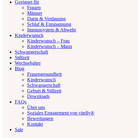
Geeignet für
Frauen
Männer
Darm & Verdauung
Schlaf & Entspannung
Immunsystem & Abwehr
Kinderwunsch
Kinderwunsch – Frau
Kinderwunsch – Mann
Schwangerschaft
Stillzeit
Wechseljahre
Blog
Frauengesundheit
Kinderwunsch
Schwangerschaft
Geburt & Stillzeit
Downloads
FAQs
Über uns
Soziales Engagement von vitelly®
Bewertungen
Kontakt
Sale